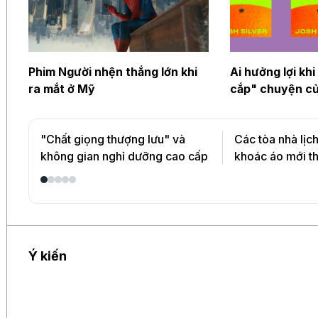
Phim Người nhện thắng lớn khi
Ai hưởng lợi khi
ra mắt ở Mỹ
cắp" chuyện củ
"Chất giọng thượng lưu" và
Các tòa nhà lịc
không gian nghỉ dưỡng cao cấp
khoác áo mới t
Ý kiến