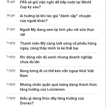
18 giờ
FIFA sẽ giữ việc nghỉ để tiếp nước tại World
Cup kỳ sau?
19 giờ
Ai hưởng lợi khi tác giả "đánh cắp" chuyện
của người khác?
21 giờ
Người Mỹ đang xem lại tình yêu với sữa thực
vật
1 ngày
Thanh niên Mỹ càng lướt sóng cổ phiếu hàng
ngày, càng thấy mình là kẻ thất bại
1 ngày
Khi dòng vốn đủ xanh nhưng doanh nghiệp
chưa đủ lớn
1 ngày
Bong bóng AI có thể kéo vốn ngoại khỏi Việt
Nam
1 ngày
Những chiếc quần quá mỏng đang thách thức
tăng trưởng của Lululemon
1 ngày
Điều gì đang thúc đẩy tăng trưởng của
Disney?