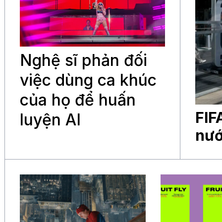
Nghệ sĩ phản đối
việc dùng ca khúc
của họ để huấn
FIF
luyện AI
nướ