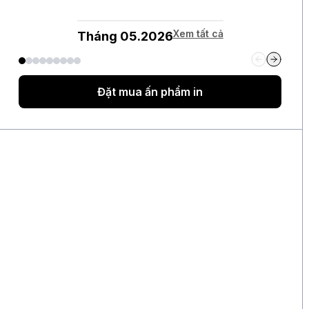
tiêu tại eo biển Hormuz
Xem tất cả
Tháng 05.2026
2 ngày
Lo ngại an ninh mạng sau các thử nghiệm AI
của OpenAI và Anthropic
2 ngày
SoftBank ghi nhận khoản lãi 8,5 tỉ USD từ
Intel, vượt mọi dự báo
Đặt mua ấn phẩm in
2 ngày
CEO Uber: Chưa thấy người tiêu dùng thắt
chặt chi tiêu
2 ngày
Đồng yen suy yếu thúc đẩy người Nhật đổ tiền
vào trang sức
2 ngày
Techcombank muốn huy động 1 tỉ USD kỳ hạn
3 năm và 4 năm