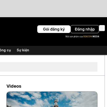
Gói đăng ký
Đăng nhập
Một sản phẩm của
BEACON
MEDIA
ông cụ
Sự kiện
Videos
Ba 
Na