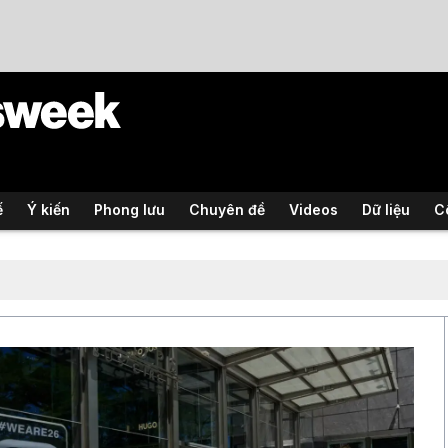
ế
Ý kiến
Phong lưu
Chuyên đề
Videos
Dữ liệu
C