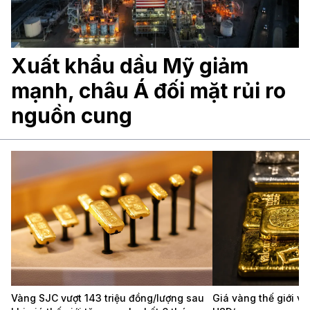
Xuất khẩu dầu Mỹ giảm
mạnh, châu Á đối mặt rủi ro
nguồn cung
Vàng SJC vượt 143 triệu đồng/lượng sau
Giá vàng thế giới v