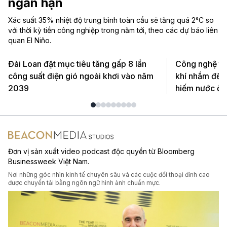
ngắn hạn
Xác suất 35% nhiệt độ trung bình toàn cầu sẽ tăng quá 2°C so
với thời kỳ tiền công nghiệp trong năm tới, theo các dự báo liên
quan El Niño.
Đài Loan đặt mục tiêu tăng gấp 8 lần
Công nghệ th
công suất điện gió ngoài khơi vào năm
khí nhắm đến
2039
hiếm nước ở 
Đơn vị sản xuất video podcast độc quyền từ Bloomberg
Businessweek Việt Nam.
Nơi những góc nhìn kinh tế chuyên sâu và các cuộc đối thoại đỉnh cao
được chuyển tải bằng ngôn ngữ hình ảnh chuẩn mực.