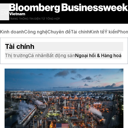
Kinh doanh
Công nghệ
Chuyên đề
Tài chính
Kinh tế
Ý kiến
Phon
Tài chính
Thị trường
Cá nhân
Bất động sản
Ngoại hối & Hàng hoá