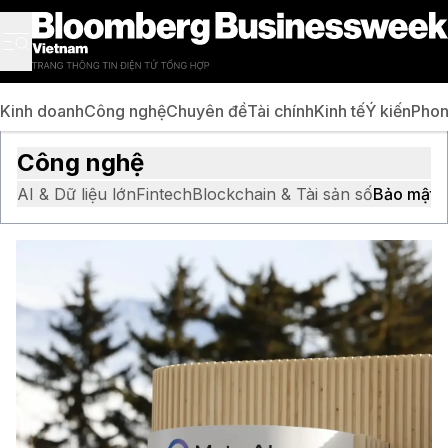
Kinh doanh
Công nghệ
Chuyên đề
Tài chính
Kinh tế
Ý kiến
Phon
Công nghệ
AI & Dữ liệu lớn
Fintech
Blockchain & Tài sản số
Bảo mật