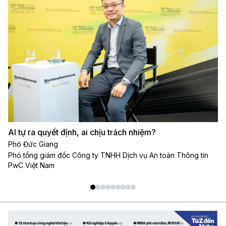
AI tự ra quyết định, ai chịu trách nhiệm?
Tr
đi
Phó Đức Giang
Phó tổng giám đốc Công ty TNHH Dịch vụ An toàn Thông tin
Tr
PwC Việt Nam
Đố