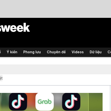
ế
Ý kiến
Phong lưu
Chuyên đề
Videos
Dữ liệu
C
ật