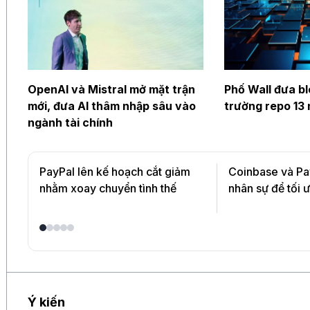
OpenAI và Mistral mở mặt trận
Phố Wall đưa bl
mới, đưa AI thâm nhập sâu vào
trường repo 13 
ngành tài chính
PayPal lên kế hoạch cắt giảm
Coinbase và Pa
nhằm xoay chuyển tình thế
nhân sự để tối 
Ý kiến