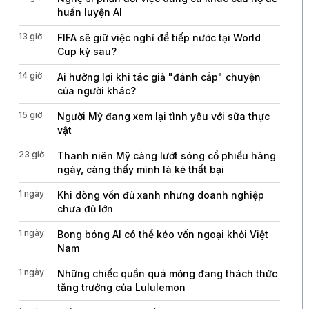
huấn luyện AI
13 giờ
FIFA sẽ giữ việc nghỉ để tiếp nước tại World
Cup kỳ sau?
14 giờ
Ai hưởng lợi khi tác giả "đánh cắp" chuyện
của người khác?
15 giờ
Người Mỹ đang xem lại tình yêu với sữa thực
vật
23 giờ
Thanh niên Mỹ càng lướt sóng cổ phiếu hàng
ngày, càng thấy mình là kẻ thất bại
1 ngày
Khi dòng vốn đủ xanh nhưng doanh nghiệp
chưa đủ lớn
1 ngày
Bong bóng AI có thể kéo vốn ngoại khỏi Việt
Nam
1 ngày
Những chiếc quần quá mỏng đang thách thức
tăng trưởng của Lululemon