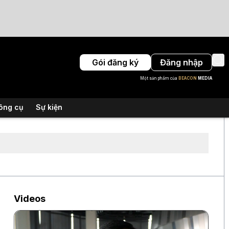
Gói đăng ký
Đăng nhập
Một sản phẩm của
BEACON
MEDIA
ông cụ
Sự kiện
Videos