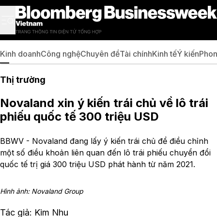
Kinh doanh
Công nghệ
Chuyên đề
Tài chính
Kinh tế
Ý kiến
Phon
Thị trường
Novaland xin ý kiến trái chủ về lô trái
phiếu quốc tế 300 triệu USD
BBWV - Novaland đang lấy ý kiến trái chủ để điều chỉnh
một số điều khoản liên quan đến lô trái phiếu chuyển đổi
quốc tế trị giá 300 triệu USD phát hành từ năm 2021.
Hình ảnh: Novaland Group
Tác giả: Kim Nhu