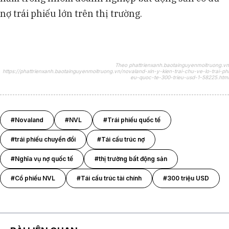
nợ trái phiếu lớn trên thị trường.
Theo phattrienxanh.baotainguyenmoitruong.vn
https://phattrienxanh.baotainguyenmoitruong.vn/novaland-xin-y-kien-trai-chu-ve-lo-trai-phi
eu-quoc-te-300-trieu-usd-1-58225.html
#Novaland
#NVL
#Trái phiếu quốc tế
#trái phiếu chuyển đổi
#Tái cấu trúc nợ
#Nghĩa vụ nợ quốc tế
#thị trường bất động sản
#Cổ phiếu NVL
#Tái cấu trúc tài chính
#300 triệu USD