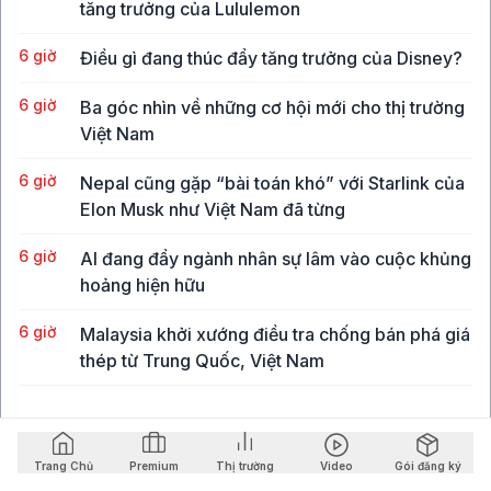
tăng trưởng của Lululemon
6 giờ
Điều gì đang thúc đẩy tăng trưởng của Disney?
6 giờ
Ba góc nhìn về những cơ hội mới cho thị trường
Việt Nam
6 giờ
Nepal cũng gặp “bài toán khó” với Starlink của
Elon Musk như Việt Nam đã từng
6 giờ
AI đang đẩy ngành nhân sự lâm vào cuộc khủng
hoảng hiện hữu
6 giờ
Malaysia khởi xướng điều tra chống bán phá giá
thép từ Trung Quốc, Việt Nam
6 giờ
Vụ hack công cụ bảo mật ví lạnh chứa Bitcoin
làm lung lay niềm tin của giới đầu tư
Trang Chủ
Premium
Thị trường
Video
Gói đăng ký