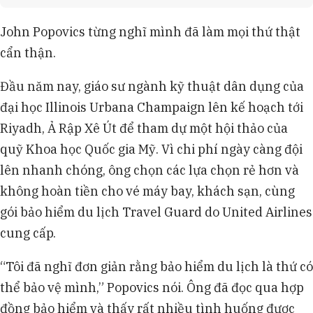
không chi trả cho chiến tranh hay khủng hoảng
nhiên liệu.
John Popovics từng nghĩ mình đã làm mọi thứ thật
CEO Robert Gallagher của Travel Guard Zurich
cẩn thận.
Cover More cho biết điều khoản loại trừ tồn tại vì
xung đột có thể gây gián đoạn lớn, tạo áp lực lên
Đầu năm nay, giáo sư ngành kỹ thuật dân dụng của
quỹ chia sẻ rủi ro và làm tăng chi phí bảo hiểm.
Bảo hiểm du lịch thường chi trả cho hủy
đại học Illinois Urbana Champaign lên kế hoạch tới
chuyến, gián đoạn chuyến đi, chậm chuyến, chi
Riyadh, Ả Rập Xê Út để tham dự một hội thảo của
phí y tế, sơ tán y tế, thất lạc hành lý và bảo hiểm
quỹ Khoa học Quốc gia Mỹ. Vì chi phí ngày càng đội
tử vong hoặc thương tật do tai nạn.
lên nhanh chóng, ông chọn các lựa chọn rẻ hơn và
Bảo hiểm "Hủy vì bất kỳ lý do nào" (CFAR) cho
phép hủy chuyến vì bất kỳ lý do nào và hoàn lại
không hoàn tiền cho vé máy bay, khách sạn, cùng
50% đến 75% chi phí, nhưng phải mua sớm và đi
gói bảo hiểm du lịch Travel Guard do United Airlines
kèm hợp đồng bảo hiểm khác với chi phí cao.
cung cấp.
“Tôi đã nghĩ đơn giản rằng bảo hiểm du lịch là thứ có
thể bảo vệ mình,” Popovics nói. Ông đã đọc qua hợp
đồng bảo hiểm và thấy rất nhiều tình huống được