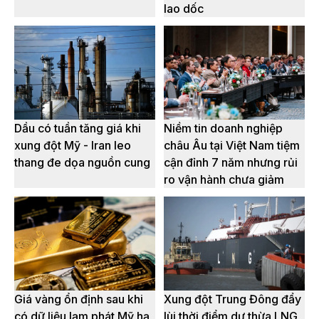
lao dốc
Dầu có tuần tăng giá khi
Niềm tin doanh nghiệp
xung đột Mỹ - Iran leo
châu Âu tại Việt Nam tiệm
thang đe dọa nguồn cung
cận đỉnh 7 năm nhưng rủi
ro vận hành chưa giảm
Giá vàng ổn định sau khi
Xung đột Trung Đông đẩy
có dữ liệu lạm phát Mỹ hạ
lùi thời điểm dư thừa LNG