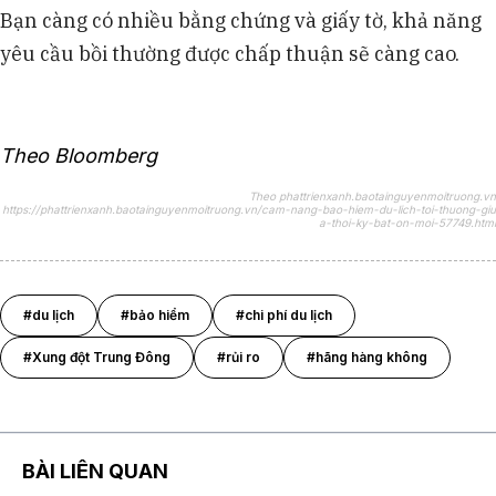
Bạn càng có nhiều bằng chứng và giấy tờ, khả năng
yêu cầu bồi thường được chấp thuận sẽ càng cao.
Theo Bloomberg
Theo phattrienxanh.baotainguyenmoitruong.vn
https://phattrienxanh.baotainguyenmoitruong.vn/cam-nang-bao-hiem-du-lich-toi-thuong-giu
a-thoi-ky-bat-on-moi-57749.html
#du lịch
#bảo hiểm
#chi phí du lịch
#Xung đột Trung Đông
#rủi ro
#hãng hàng không
BÀI LIÊN QUAN