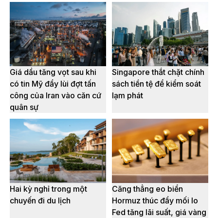
Giá dầu tăng vọt sau khi
Singapore thắt chặt chính
có tin Mỹ đẩy lùi đợt tấn
sách tiền tệ để kiểm soát
công của Iran vào căn cứ
lạm phát
quân sự
Hai kỳ nghỉ trong một
Căng thẳng eo biển
chuyến đi du lịch
Hormuz thúc đẩy mối lo
Fed tăng lãi suất, giá vàng