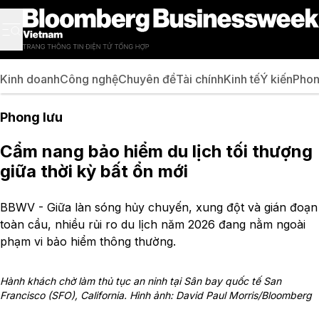
Kinh doanh
Công nghệ
Chuyên đề
Tài chính
Kinh tế
Ý kiến
Phon
Phong lưu
Cẩm nang bảo hiểm du lịch tối thượng
giữa thời kỳ bất ổn mới
BBWV - Giữa làn sóng hủy chuyến, xung đột và gián đoạn
toàn cầu, nhiều rủi ro du lịch năm 2026 đang nằm ngoài
phạm vi bảo hiểm thông thường.
Hành khách chờ làm thủ tục an ninh tại Sân bay quốc tế San
Francisco (SFO), California. Hình ảnh: David Paul Morris/Bloomberg