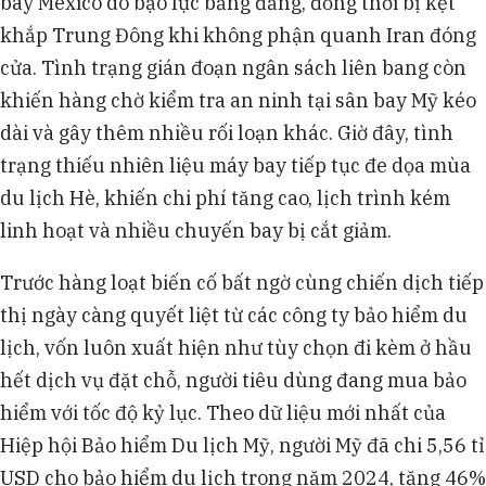
bay Mexico do bạo lực băng đảng, đồng thời bị kẹt
khắp Trung Đông khi không phận quanh Iran đóng
cửa. Tình trạng gián đoạn ngân sách liên bang còn
khiến hàng chờ kiểm tra an ninh tại sân bay Mỹ kéo
dài và gây thêm nhiều rối loạn khác. Giờ đây, tình
trạng thiếu nhiên liệu máy bay tiếp tục đe dọa mùa
du lịch Hè, khiến chi phí tăng cao, lịch trình kém
linh hoạt và nhiều chuyến bay bị cắt giảm.
Trước hàng loạt biến cố bất ngờ cùng chiến dịch tiếp
thị ngày càng quyết liệt từ các công ty bảo hiểm du
lịch, vốn luôn xuất hiện như tùy chọn đi kèm ở hầu
hết dịch vụ đặt chỗ, người tiêu dùng đang mua bảo
hiểm với tốc độ kỷ lục. Theo dữ liệu mới nhất của
Hiệp hội Bảo hiểm Du lịch Mỹ, người Mỹ đã chi 5,56 tỉ
USD cho bảo hiểm du lịch trong năm 2024, tăng 46%