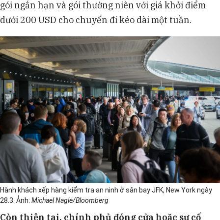
gói ngắn hạn và gói thường niên với giá khởi điểm
dưới 200 USD cho chuyến đi kéo dài một tuần.
Hành khách xếp hàng kiểm tra an ninh ở sân bay JFK, New York ngày
28.3. Ảnh:
Michael Nagle/Bloomberg
Còn thiên tai, chính phủ đóng cửa hoặc sự cố