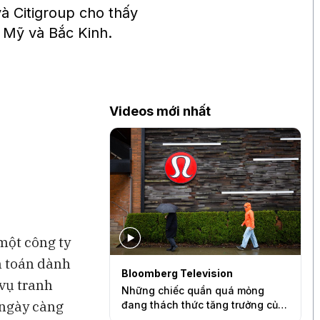
 Citigroup cho thấy
 Mỹ và Bắc Kinh.
Videos mới nhất
một công ty
h toán dành
Bloomberg Television
B
 vụ tranh
có thể kéo vốn
Những chiếc quần quá mỏng
Đ
 ngày càng
ệt Nam
đang thách thức tăng trưởng của
t
Lululemon