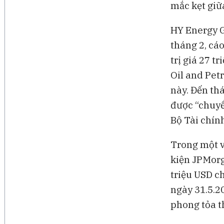
mắc kẹt giữ
HY Energy G
tháng 2, cá
trị giá 27 t
Oil and Pet
này. Đến th
được “chuyể
Bộ Tài chín
Trong một v
kiện JPMorg
triệu USD c
ngày 31.5.2
phong tỏa t