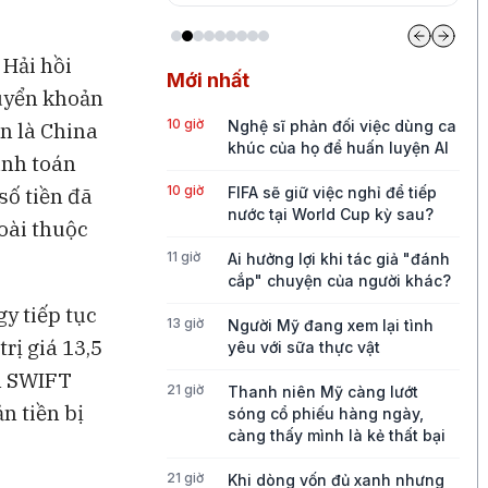
 Hải hồi
Mới nhất
huyển khoản
10 giờ
Nghệ sĩ phản đối việc dùng ca
ền là China
khúc của họ để huấn luyện AI
anh toán
10 giờ
số tiền đã
FIFA sẽ giữ việc nghỉ để tiếp
nước tại World Cup kỳ sau?
oài thuộc
11 giờ
Ai hưởng lợi khi tác giả "đánh
cắp" chuyện của người khác?
y tiếp tục
13 giờ
Người Mỹ đang xem lại tình
rị giá 13,5
yêu với sữa thực vật
ắn SWIFT
21 giờ
Thanh niên Mỹ càng lướt
n tiền bị
sóng cổ phiếu hàng ngày,
càng thấy mình là kẻ thất bại
21 giờ
Khi dòng vốn đủ xanh nhưng