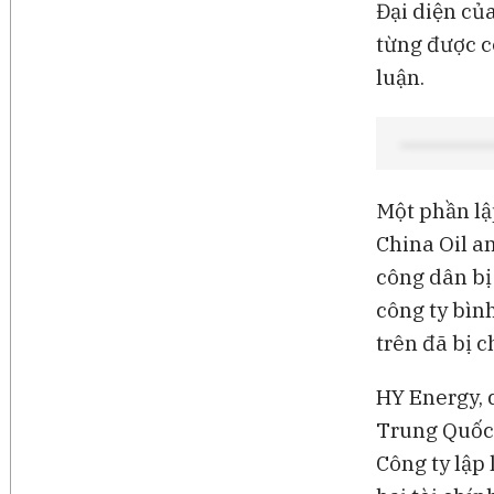
Đại diện củ
từng được c
luận.
Một phần lậ
China Oil a
công dân bị
công ty bìn
trên đã bị 
HY Energy, 
Trung Quốc,
Công ty lập 