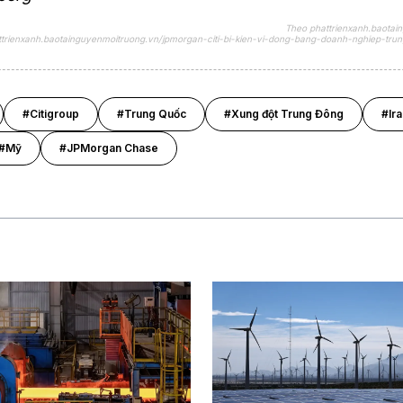
Theo phattrienxanh.baotai
attrienxanh.baotainguyenmoitruong.vn/jpmorgan-citi-bi-kien-vi-dong-bang-doanh-nghiep-tru
#Citigroup
#Trung Quốc
#Xung đột Trung Đông
#Ira
#Mỹ
#JPMorgan Chase