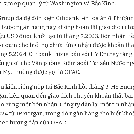
a sức ép quản lý từ Washington và Bắc Kinh.
roup đã đệ đơn kiện Citibank lên tòa án ở Thượng
o buộc ngân hàng này không hoàn tất giao dịch c
riệu USD được khởi tạo từ tháng 7.2023. Bên nhận ti
roleum cho biết họ chưa từng nhận được khoản th
áng 5.2024, Citibank thông báo với HY Energy rằng 
n giao” cho Văn phòng Kiểm soát Tài sản Nước ng
h Mỹ, thường được gọi là OFAC.
ụ kiện riêng nộp tại Bắc Kinh hồi tháng 3, HY Energ
an liên quan đến giao dịch chuyển khoản thất bại t
ho cùng một bên nhận. Công ty dẫn lại một tin nh
024 từ JPMorgan, trong đó ngân hàng cho biết khoả
heo hướng dẫn của OFAC.