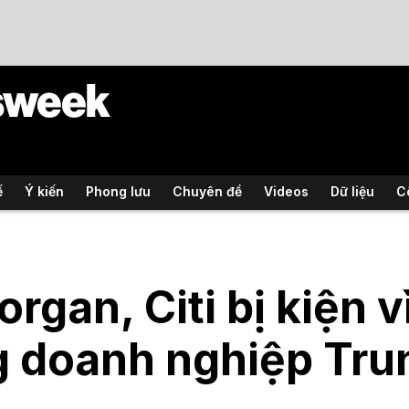
ế
Ý kiến
Phong lưu
Chuyên đề
Videos
Dữ liệu
C
rgan, Citi bị kiện v
 doanh nghiệp Tru