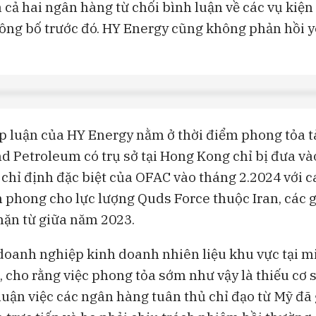
a cả hai ngân hàng từ chối bình luận về các vụ kiệ
ông bố trước đó. HY Energy cũng không phản hồi y
p luận của HY Energy nằm ở thời điểm phong tỏa tà
nd Petroleum có trụ sở tại Hong Kong chỉ bị đưa v
 chỉ định đặc biệt của OFAC vào tháng 2.2024 với c
h phong cho lực lượng Quds Force thuộc Iran, các g
chặn từ giữa năm 2023.
doanh nghiệp kinh doanh nhiên liệu khu vực tại m
 cho rằng việc phong tỏa sớm như vậy là thiếu cơ s
luận việc các ngân hàng tuân thủ chỉ đạo từ Mỹ đã 