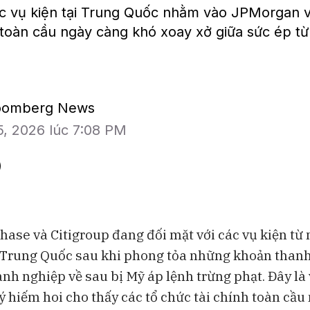
 vụ kiện tại Trung Quốc nhằm vào JPMorgan và
toàn cầu ngày càng khó xoay xở giữa sức ép từ
loomberg News
5, 2026 lúc 7:08 PM
ase và Citigroup đang đối mặt với các vụ kiện từ 
 Trung Quốc sau khi phong tỏa những khoản than
BAM Studios
nh nghiệp về sau bị Mỹ áp lệnh trừng phạt. Đây là
Bong bóng AI 
ý hiếm hoi cho thấy các tổ chức tài chính toàn cầu
ngoại khỏi Vi