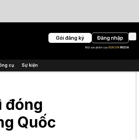
Gói đăng ký
Đăng nhập
Một sản phẩm của
BEACON
MEDIA
ông cụ
Sự kiện
ì đóng
ng Quốc