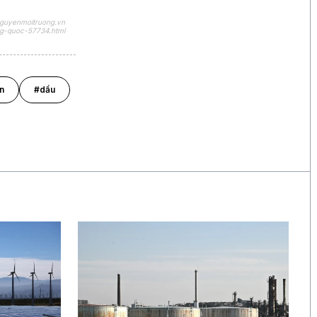
nguyenmoitruong.vn
ng-quoc-57734.html
n
#dầu