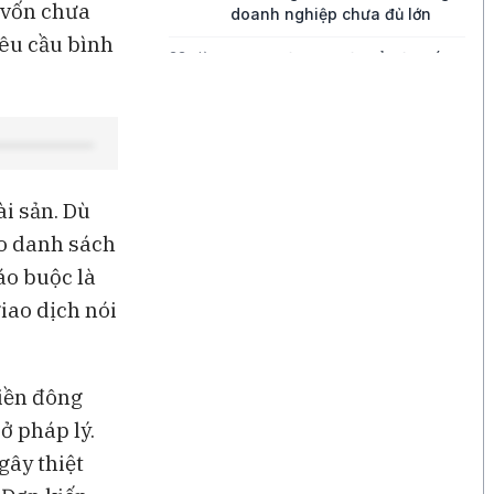
n vốn chưa
doanh nghiệp chưa đủ lớn
êu cầu bình
22 giờ
Bong bóng AI có thể kéo vốn
ngoại khỏi Việt Nam
22 giờ
Những chiếc quần quá mỏng
đang thách thức tăng trưởng
của Lululemon
i sản. Dù
23 giờ
Điều gì đang thúc đẩy tăng
trưởng của Disney?
ào danh sách
áo buộc là
23 giờ
Ba góc nhìn về những cơ hội
mới cho thị trường Việt Nam
iao dịch nói
iền đông
ở pháp lý.
gây thiệt