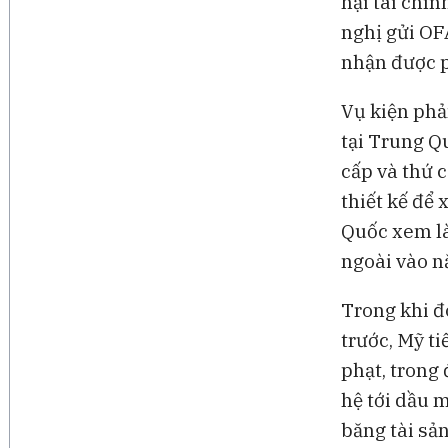
hại tài chín
nghị gửi OF
nhận được p
Vụ kiện phả
tại Trung Q
cấp và thứ 
thiết kế để
Quốc xem là
ngoài vào n
Trong khi đ
trước, Mỹ t
phạt, trong 
hệ tới dầu 
băng tài sả