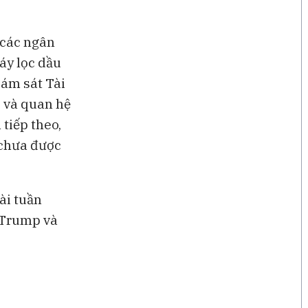
 các ngân
áy lọc dầu
iám sát Tài
c và quan hệ
tiếp theo,
n chưa được
ài tuần
 Trump và