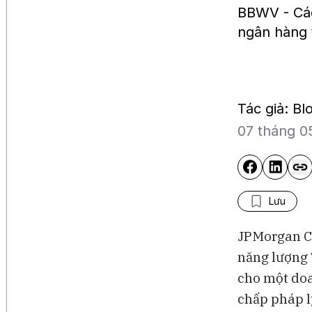
BBWV - Các
ngân hàng 
Tác giả: B
07 tháng 0
Lưu
JPMorgan Ch
năng lượng
cho một doa
chấp pháp l