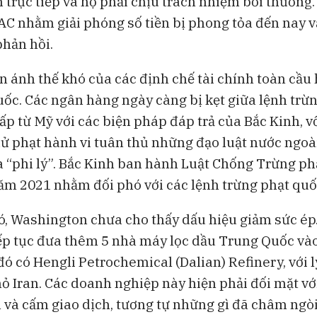
h trực tiếp và họ phải chịu trách nhiệm bồi thường
AC nhằm giải phóng số tiền bị phong tỏa đến nay 
hản hồi.
n ánh thế khó của các định chế tài chính toàn cầu
uốc. Các ngân hàng ngày càng bị kẹt giữa lệnh trừ
cấp từ Mỹ với các biện pháp đáp trả của Bắc Kinh, 
 xử phạt hành vi tuân thủ những đạo luật nước ngo
 “phi lý”. Bắc Kinh ban hành Luật Chống Trừng p
ăm 2021 nhằm đối phó với các lệnh trừng phạt quốc
ó, Washington chưa cho thấy dấu hiệu giảm sức ép
iếp tục đưa thêm 5 nhà máy lọc dầu Trung Quốc và
đó có Hengli Petrochemical (Dalian) Refinery, với l
mỏ Iran. Các doanh nghiệp này hiện phải đối mặt vớ
n và cấm giao dịch, tương tự những gì đã châm ngò