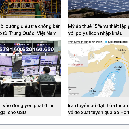
ởi xướng điều tra chống bán
Mỹ áp thuế 15% và thiết lập 
ép từ Trung Quốc, Việt Nam
với polysilicon nhập khẩu
p vào đồng yen phát đi tín
Iran tuyên bố đạt thỏa thuậ
ngại cho USD
về đề xuất tuyến qua eo Ho