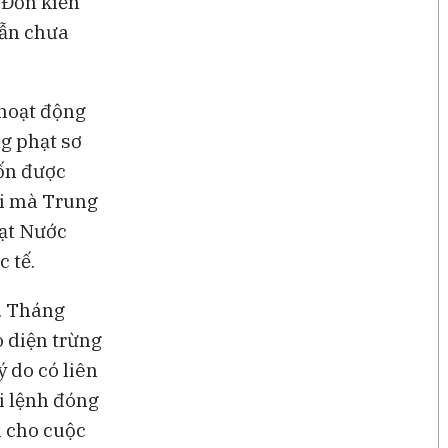
. Đơn kiến
vẫn chưa
 hoạt động
ng phạt sơ
vốn được
ài mà Trung
hạt Nước
 tế.
. Tháng
o diện trừng
ý do có liên
i lệnh đóng
i cho cuộc