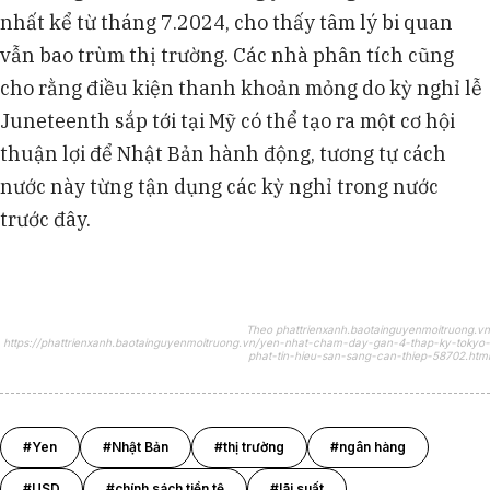
nhất kể từ tháng 7.2024, cho thấy tâm lý bi quan
vẫn bao trùm thị trường. Các nhà phân tích cũng
cho rằng điều kiện thanh khoản mỏng do kỳ nghỉ lễ
Juneteenth sắp tới tại Mỹ có thể tạo ra một cơ hội
thuận lợi để Nhật Bản hành động, tương tự cách
nước này từng tận dụng các kỳ nghỉ trong nước
trước đây.
Theo phattrienxanh.baotainguyenmoitruong.vn
https://phattrienxanh.baotainguyenmoitruong.vn/yen-nhat-cham-day-gan-4-thap-ky-tokyo-
phat-tin-hieu-san-sang-can-thiep-58702.html
#Yen
#Nhật Bản
#thị trường
#ngân hàng
#USD
#chính sách tiền tệ
#lãi suất