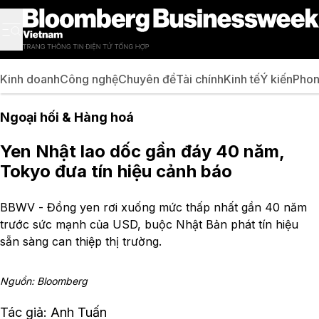
Kinh doanh
Công nghệ
Chuyên đề
Tài chính
Kinh tế
Ý kiến
Phon
Ngoại hối & Hàng hoá
Yen Nhật lao dốc gần đáy 40 năm,
Tokyo đưa tín hiệu cảnh báo
BBWV - Đồng yen rơi xuống mức thấp nhất gần 40 năm
trước sức mạnh của USD, buộc Nhật Bản phát tín hiệu
sẵn sàng can thiệp thị trường.
Nguồn: Bloomberg
Tác giả: Anh Tuấn