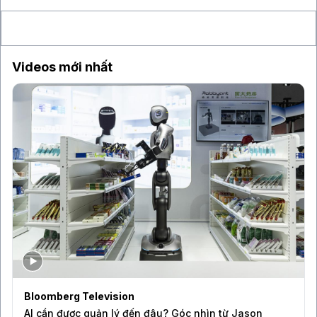
6% vào cuối năm 2026
7 giờ
"Cha đỡ đầu của AI" Yann LeCun gia nhập công
ty đầu tư AI mới 224 Ventures
Videos mới nhất
Bloomberg Television
AI cần được quản lý đến đâu? Góc nhìn từ Jason