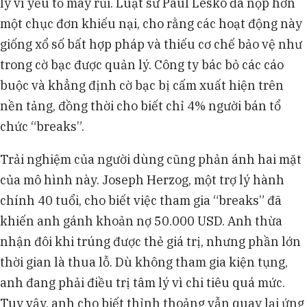
lý vì yếu tố may rủi. Luật sư Paul Lesko đã nộp hơn
một chục đơn khiếu nại, cho rằng các hoạt động này
giống xổ số bất hợp pháp và thiếu cơ chế bảo vệ như
trong cờ bạc được quản lý. Công ty bác bỏ các cáo
buộc và khẳng định cờ bạc bị cấm xuất hiện trên
nền tảng, đồng thời cho biết chỉ 4% người bán tổ
chức “breaks”.
Trải nghiệm của người dùng cũng phản ánh hai mặt
của mô hình này. Joseph Herzog, một trợ lý hành
chính 40 tuổi, cho biết việc tham gia “breaks” đã
khiến anh gánh khoản nợ 50.000 USD. Anh thừa
nhận đôi khi trúng được thẻ giá trị, nhưng phần lớn
thời gian là thua lỗ. Dù không tham gia kiện tụng,
anh đang phải điều trị tâm lý vì chi tiêu quá mức.
Tuy vậy, anh cho biết thỉnh thoảng vẫn quay lại ứng