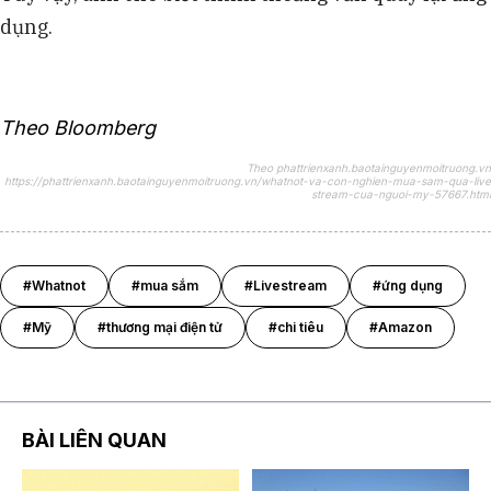
dụng.
Theo Bloomberg
Theo phattrienxanh.baotainguyenmoitruong.vn
https://phattrienxanh.baotainguyenmoitruong.vn/whatnot-va-con-nghien-mua-sam-qua-live
stream-cua-nguoi-my-57667.html
#Whatnot
#mua sắm
#Livestream
#ứng dụng
#Mỹ
#thương mại điện tử
#chi tiêu
#Amazon
BÀI LIÊN QUAN