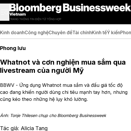
Kinh doanh
Công nghệ
Chuyên đề
Tài chính
Kinh tế
Ý kiến
Phon
Phong lưu
Whatnot và cơn nghiện mua sắm qua
livestream của người Mỹ
BBWV - Ứng dụng Whatnot mua sắm và đấu giá tốc độ
cao đang khiến người dùng chi tiêu mạnh tay hơn, nhưng
cũng kéo theo những hệ lụy khó lường.
Ảnh: Tonje Thilesen chụp cho Bloomberg Businessweek
Tác giả: Alicia Tang