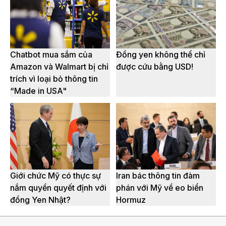
Chatbot mua sắm của
Đồng yen không thể chỉ
Amazon và Walmart bị chỉ
được cứu bằng USD!
trích vì loại bỏ thông tin
“Made in USA"
Giới chức Mỹ có thực sự
Iran bác thông tin đàm
nắm quyền quyết định với
phán với Mỹ về eo biển
đồng Yen Nhật?
Hormuz