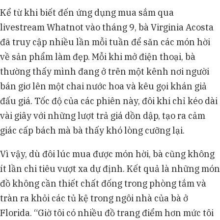
các nhà đầu tư lớn như Sequoia Capital,
Kể từ khi biết đến ứng dụng mua sắm qua
Andreessen Horowitz và CapitalG, được định giá
livestream Whatnot vào tháng 9, bà Virginia Acosta
11,5 tỷ USD vào tháng 10.
Năm 2024, doanh số trên nền tảng Whatnot đạt
đã truy cập nhiều lần mỗi tuần để săn các món hời
khoảng 8 tỷ USD, tăng mạnh so với 3 tỷ USD năm
về sản phẩm làm đẹp. Mỗi khi mở điện thoại, bà
trước đó, và thu 8% hoa hồng trên mỗi giao dịch
thường thấy mình đang ở trên một kênh nơi người
thành công.
bán giơ lên một chai nước hoa và kêu gọi khán giả
Whatnot đang đối diện nhiều chỉ trích về việc
khuyến khích chi tiêu quá mức, chất lượng hàng
đấu giá. Tốc độ của các phiên này, đôi khi chỉ kéo dài
hóa và hoạt động "breaks" bị coi là hình thức xổ
vài giây với những lượt trả giá dồn dập, tạo ra cảm
số bất hợp pháp.
giác cấp bách mà bà thấy khó lòng cưỡng lại.
Vì vậy, dù đôi lúc mua được món hời, bà cũng không
ít lần chi tiêu vượt xa dự định. Kết quả là những món
đồ không cần thiết chất đống trong phòng tắm và
tràn ra khỏi các tủ kệ trong ngôi nhà của bà ở
Florida. “Giờ tôi có nhiều đồ trang điểm hơn mức tôi