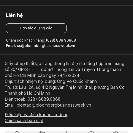
Liên hệ
Hợp tác quảng cáo
Chăm sóc khách hàng: (028) 888 90868
Email: cs@bloombergbusinessweek.vn
Giấy phép thiết lập trang thông tin điện tử tổng hợp trên mạng
số 30/ GP-STTTT do Sở Thông Tin và Truyền Thông thành
phố Hồ Chí Minh cấp ngày 24/12/2024
Chịu trách nhiệm nội dung: Ông Võ Quốc Khánh
Trụ sở: Lầu 12A, số 412 Nguyễn Thị Minh Khai, phường Bàn Cờ,
Thành phố Hồ Chí Minh
Điện thoại: (028) 8889.0868
Email: bientap@bloombergbusinessweek.vn
Điều kiện và điều khoản sử dụng
Chính sách bảo mật
© Copyright 2023-2026 Công ty Cổ phần Beacon Asia Media