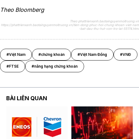
Theo Bloomberg
Theo phattrienxanh.baotainguyenmoitruong.vn
https://phattrienxanh.baotainguyenmoitruong.vn/tien-dong-phuc-hoi-chung-khoan-viet-nam
-bat-dau-thu-hut-von-tro-lai-55174.html
#Việt Nam
#chứng khoán
#Việt Nam Đồng
#VNĐ
#FTSE
#nâng hạng chứng khoán
BÀI LIÊN QUAN