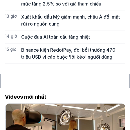
mức tăng 2,5% so với giá tham chiếu
13 giờ
Xuất khẩu dầu Mỹ giảm mạnh, châu Á đối mặt
rủi ro nguồn cung
14 giờ
Cuộc đua AI toàn cầu tăng nhiệt
15 giờ
Binance kiện RedotPay, đòi bồi thường 470
triệu USD vì cáo buộc 'lôi kéo' người dùng
16 giờ
Vàng SJC vượt 143 triệu đồng/lượng sau khi giá
thế giới tăng mạnh nhất 6 tháng qua
Videos mới nhất