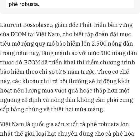
phê robusta.
Theo công ty WTW, chương trình của ECOM đã
kích hoạt bồi thường cho nông dân như ông Trần
Laurent Bossolasco, giám đốc Phát triển bền vững
Đức Vinh ở Gia Lai sau các đợt thiên tai hạn hán và
của ECOM tại Việt Nam, cho biết tập đoàn đặt mục
mưa lớn.
ECOM cũng triển khai chương trình bảo hiểm
tiêu mở rộng quy mô bảo hiểm lên 2.500 nông dân
tương tự tại Indonesia, hướng tới mục tiêu thu hút
trong năm nay, tăng mạnh so với mức 500 nông dân
5.000 nông dân trong năm nay và đạt 10.000 nông
trước đó. ECOM đã triển khai thí điểm chương trình
dân vào năm tới.
bảo hiểm theo chỉ số từ 5 năm trước. Theo cơ chế
Các chương trình này được hỗ trợ tài chính bởi
quỹ chính phủ, với năng lực tái bảo hiểm từ
này, các khoản chi trả bồi thường sẽ tự động kích
Hannover Re và sự quản lý của CelsiusPro cùng
hoạt nếu lượng mưa vượt quá hoặc thấp hơn một
Global Parametrics.
ngưỡng cố định và nông dân không cần phải cung
cấp bằng chứng về thiệt hại mùa màng.
Việt Nam là quốc gia sản xuất cà phê robusta lớn
nhất thế giới, loại hạt chuyên dùng cho cà phê hòa