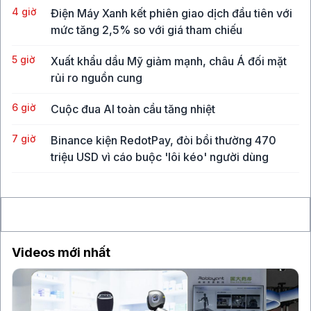
4 giờ
Điện Máy Xanh kết phiên giao dịch đầu tiên với
mức tăng 2,5% so với giá tham chiếu
5 giờ
Xuất khẩu dầu Mỹ giảm mạnh, châu Á đối mặt
rủi ro nguồn cung
6 giờ
Cuộc đua AI toàn cầu tăng nhiệt
7 giờ
Binance kiện RedotPay, đòi bồi thường 470
triệu USD vì cáo buộc 'lôi kéo' người dùng
8 giờ
Vàng SJC vượt 143 triệu đồng/lượng sau khi giá
thế giới tăng mạnh nhất 6 tháng qua
Videos mới nhất