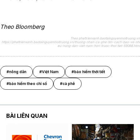
Theo Bloomberg
Theo phattrienxanh.baotainguyenmoitruong.vn
https://phattrienxanh.baotainguyenmoitruong.vn/thuong-nhan-ca-phe-tim-cach-bao-ve-nhi
eu-nong-dan-viet-nam-hon-truoc-thoi-tiet-59068.html
#nông dân
#Việt Nam
#bảo hiểm thời tiết
#bảo hiểm theo chỉ số
#cà phê
BÀI LIÊN QUAN