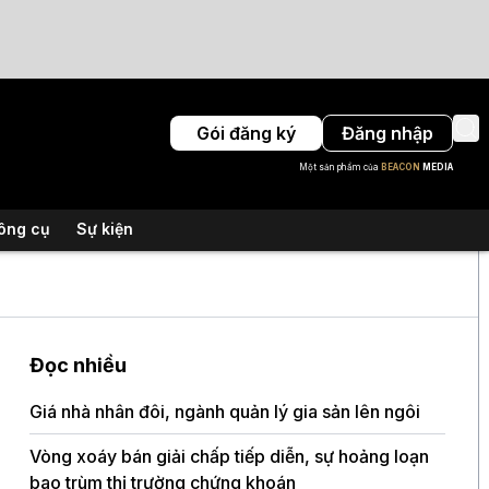
Gói đăng ký
Đăng nhập
Một sản phẩm của
BEACON
MEDIA
ông cụ
Sự kiện
Đọc nhiều
Giá nhà nhân đôi, ngành quản lý gia sản lên ngôi
Gót c
Nam
Vòng xoáy bán giải chấp tiếp diễn, sự hoảng loạn
bao trùm thị trường chứng khoán
Đài L