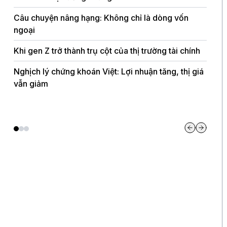
lớn t
Câu chuyện nâng hạng: Không chỉ là dòng vốn
ngoại
Diễn 
giới 
Khi gen Z trở thành trụ cột của thị trường tài chính
Mỹ-I
Nghịch lý chứng khoán Việt: Lợi nhuận tăng, thị giá
Bao g
vẫn giảm
Chứng
nhờ c