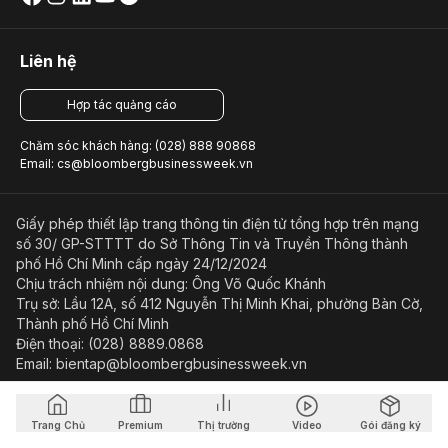
Liên hệ
Hợp tác quảng cáo
Chăm sóc khách hàng: (028) 888 90868
Email: cs@bloombergbusinessweek.vn
Giấy phép thiết lập trang thông tin điện tử tổng hợp trên mạng
số 30/ GP-STTTT do Sở Thông Tin và Truyền Thông thành
phố Hồ Chí Minh cấp ngày 24/12/2024
Chịu trách nhiệm nội dung: Ông Võ Quốc Khánh
Trụ sở: Lầu 12A, số 412 Nguyễn Thị Minh Khai, phường Bàn Cờ,
Thành phố Hồ Chí Minh
Điện thoại: (028) 8889.0868
Email: bientap@bloombergbusinessweek.vn
Điều kiện và điều khoản sử dụng
Chính sách bảo mật
Trang Chủ
Premium
Thị trường
Video
Gói đăng ký
© Copyright 2023-2026 Công ty Cổ phần Beacon Asia Media