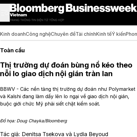
Kinh doanh
Công nghệ
Chuyên đề
Tài chính
Kinh tế
Ý kiến
Phon
Toàn cầu
Thị trường dự đoán bùng nổ kéo theo
nỗi lo giao dịch nội gián tràn lan
BBWV - Các nền tảng thị trường dự đoán như Polymarket
và Kalshi đang làm dấy lên lo ngại về giao dịch nội gián,
buộc giới chức Mỹ phải siết chặt kiểm soát.
Đồ họa: Doug Chayka/Bloomberg
Tác giả: Denitsa Tsekova và Lydia Beyoud