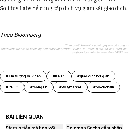
Solidus Labs để cung cấp dịch vụ giám sát giao dịch.
Theo Bloomberg
Theo phattrienxanh.baotainguyenmoitruong.vn
https://phattrienxanh.baotainguyenmoitruong.vn/thi-truong-du-doan-bung-no-keo-theo-noi-l
o-giao-dich-noi-gian-tran-lan-58193.html
#Thị trường dự đoán
#Kalshi
#giao dịch nội gián
#CFTC
#thông tin
#Polymarket
#blockchain
BÀI LIÊN QUAN
Startup tiền mã hóa với
Goldman Sachs cấm nhân