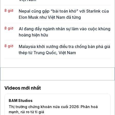
8 giờ
Nepal cũng gặp “bài toán khó” với Starlink của
Elon Musk như Việt Nam đã từng
8 giờ
AI đang đẩy ngành nhân sự lâm vào cuộc khủng
hoảng hiện hữu
8 giờ
Malaysia khởi xướng điều tra chống bán phá giá
thép từ Trung Quốc, Việt Nam
8 giờ
Vụ hack công cụ bảo mật ví lạnh chứa Bitcoin
làm lung lay niềm tin của giới đầu tư
Videos mới nhất
BAM Studios
Thị trường chứng khoán nửa cuối 2026: Phân hoá
mạnh, rủi ro từ tỉ giá