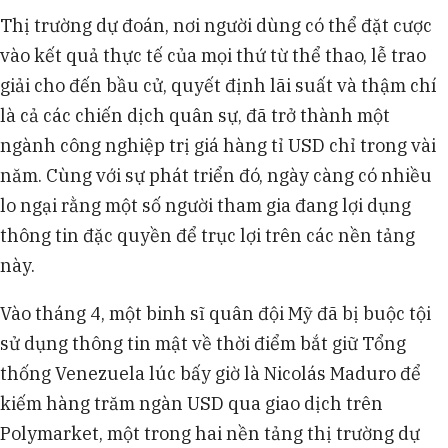
trên Polymarket đã kiếm 1,6 triệu USD nhờ cược
Thị trường dự đoán, nơi người dùng có thể đặt cược
chính xác liên quan đến các động thái của Ông
vào kết quả thực tế của mọi thứ từ thể thao, lễ trao
Trump tại Iran và Venezuela.
Ủy ban Giao dịch Hàng hóa Tương lai Mỹ
giải cho đến bầu cử, quyết định lãi suất và thậm chí
(CFTC) và các nhà lập pháp đang đề xuất quy
là cả các chiến dịch quân sự, đã trở thành một
định mới để hạn chế giao dịch nội gián, xung đột
ngành công nghiệp trị giá hàng tỉ USD chỉ trong vài
lợi ích trên thị trường dự đoán.
năm. Cùng với sự phát triển đó, ngày càng có nhiều
Polymarket và Kalshi tăng cường biện pháp
ngăn chặn giao dịch nội gián, hợp tác với công ty
lo ngại rằng một số người tham gia đang lợi dụng
phân tích blockchain và sàng lọc người dùng, đồng
thông tin đặc quyền để trục lợi trên các nền tảng
thời báo cáo các ví nghi vấn.
này.
Vào tháng 4, một binh sĩ quân đội Mỹ đã bị buộc tội
sử dụng thông tin mật về thời điểm bắt giữ Tổng
thống Venezuela lúc bấy giờ là Nicolás Maduro để
kiếm hàng trăm ngàn USD qua giao dịch trên
Polymarket, một trong hai nền tảng thị trường dự