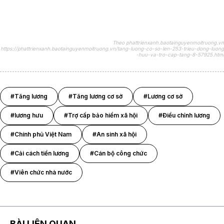
Theo phattrienxanh.baotainguyenmoitruong.vn
https://phattrienxanh.baotainguyenmoitruong.vn/tang-luong-co-so-len-253-trieu-dong-luong
-huu-va-tro-cap-tang-8-57925.html
#Tăng lương
#Tăng lương cơ sở
#Lương cơ sở
#lương hưu
#Trợ cấp bảo hiểm xã hội
#Điều chỉnh lương
#Chính phủ Việt Nam
#An sinh xã hội
#Cải cách tiền lương
#Cán bộ công chức
#Viên chức nhà nước
BÀI LIÊN QUAN