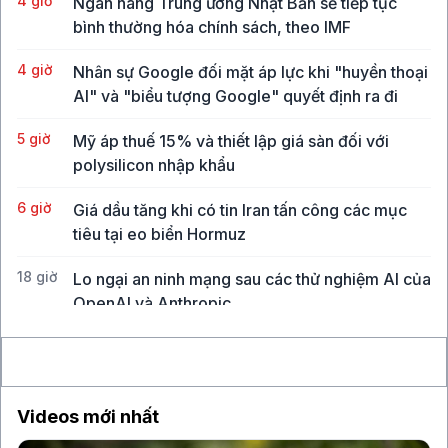
4 giờ
Ngân hàng Trung ương Nhật Bản sẽ tiếp tục
bình thường hóa chính sách, theo IMF
4 giờ
Nhân sự Google đối mặt áp lực khi "huyền thoại
AI" và "biểu tượng Google" quyết định ra đi
5 giờ
Mỹ áp thuế 15% và thiết lập giá sàn đối với
polysilicon nhập khẩu
6 giờ
Giá dầu tăng khi có tin Iran tấn công các mục
tiêu tại eo biển Hormuz
18 giờ
Lo ngại an ninh mạng sau các thử nghiệm AI của
OpenAI và Anthropic
18 giờ
SoftBank ghi nhận khoản lãi 8,5 tỉ USD từ Intel,
vượt mọi dự báo
Videos mới nhất