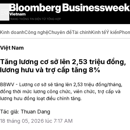
Kinh doanh
Công nghệ
Chuyên đề
Tài chính
Kinh tế
Ý kiến
Phon
Việt Nam
Tăng lương cơ sở lên 2,53 triệu đồng,
lương hưu và trợ cấp tăng 8%
BBWV - Lương cơ sở sẽ tăng lên 2,53 triệu đồng/tháng,
đồng thời mức lương công chức, viên chức, trợ cấp và
lương hưu đồng loạt điều chỉnh tăng.
Tác giả: Thuan Dang
18 tháng 05, 2026 lúc 7:17 AM