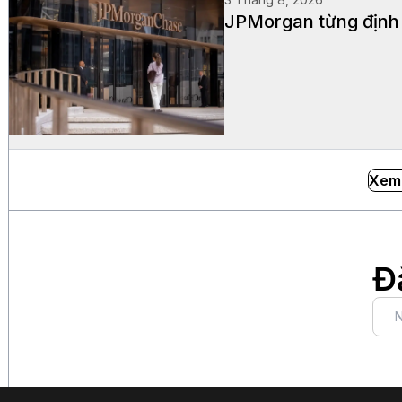
JPMorgan từng định 
Xem
Đ