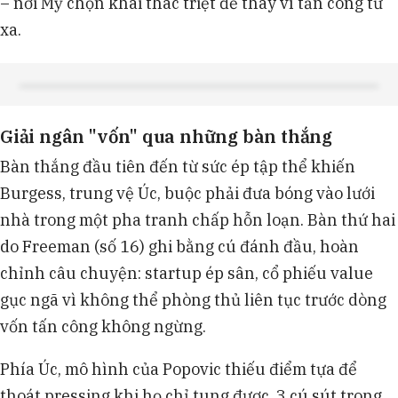
– nơi Mỹ chọn khai thác triệt để thay vì tấn công từ
xa.
Giải ngân "vốn" qua những bàn thắng
Bàn thắng đầu tiên đến từ sức ép tập thể khiến
Burgess, trung vệ Úc, buộc phải đưa bóng vào lưới
nhà trong một pha tranh chấp hỗn loạn. Bàn thứ hai
do Freeman (số 16) ghi bằng cú đánh đầu, hoàn
chỉnh câu chuyện: startup ép sân, cổ phiếu value
gục ngã vì không thể phòng thủ liên tục trước dòng
vốn tấn công không ngừng.
Phía Úc, mô hình của Popovic thiếu điểm tựa để
thoát pressing khi họ chỉ tung được 3 cú sút trong