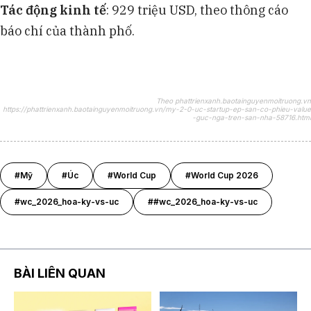
Tác động kinh tế
: 929 triệu USD, theo thông cáo
báo chí của thành phố.
Theo phattrienxanh.baotainguyenmoitruong.vn
https://phattrienxanh.baotainguyenmoitruong.vn/my-2-0-uc-startup-ep-san-co-phieu-value
-guc-nga-tren-san-nha-58716.html
#Mỹ
#Úc
#World Cup
#World Cup 2026
#wc_2026_hoa-ky-vs-uc
##wc_2026_hoa-ky-vs-uc
BÀI LIÊN QUAN