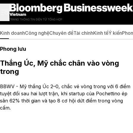
Kinh doanh
Công nghệ
Chuyên đề
Tài chính
Kinh tế
Ý kiến
Phon
Phong lưu
Thắng Úc, Mỹ chắc chân vào vòng
trong
BBWV - Mỹ thắng Úc 2–0, chắc vé vòng trong với 6 điểm
tuyệt đối sau hai lượt trận, khi startup của Pochettino ép
sân 62% thời gian và tạo 8 cơ hội dứt điểm trong vòng
cấm.