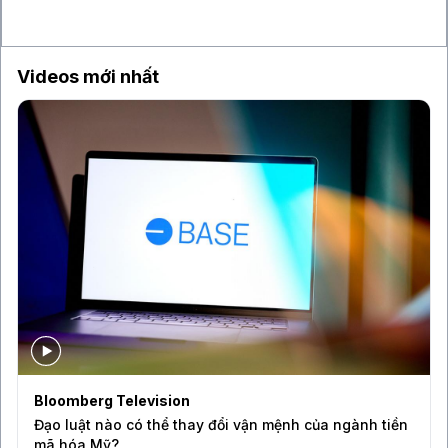
15 giờ
GIC tìm cách bán danh mục quỹ cổ phần tư
nhân trị giá khoảng 1 tỉ USD
Videos mới nhất
Bloomberg Television
Đạo luật nào có thể thay đổi vận mệnh của ngành tiền
mã hóa Mỹ?