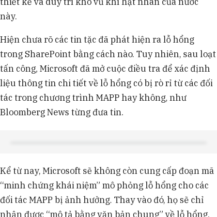
thiết kế và duy trì kho vũ khí hạt nhân của nước
này.
Hiện chưa rõ các tin tặc đã phát hiện ra lỗ hổng
trong SharePoint bằng cách nào. Tuy nhiên, sau loạt
tấn công, Microsoft đã mở cuộc điều tra để xác định
liệu thông tin chi tiết về lỗ hổng có bị rò rỉ từ các đối
tác trong chương trình MAPP hay không, như
Bloomberg News từng đưa tin.
Kể từ nay, Microsoft sẽ không còn cung cấp đoạn mã
“minh chứng khái niệm” mô phỏng lỗ hổng cho các
đối tác MAPP bị ảnh hưởng. Thay vào đó, họ sẽ chỉ
nhận được “mô tả bằng văn bản chung” về lỗ hổng,