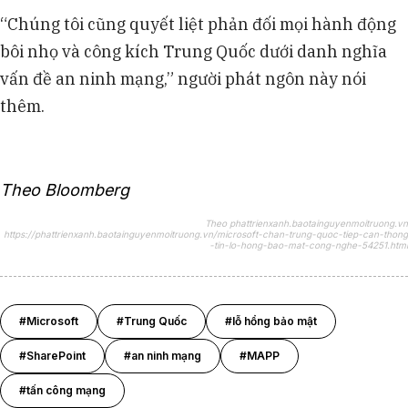
“Chúng tôi cũng quyết liệt phản đối mọi hành động
bôi nhọ và công kích Trung Quốc dưới danh nghĩa
vấn đề an ninh mạng,” người phát ngôn này nói
thêm.
Theo Bloomberg
Theo phattrienxanh.baotainguyenmoitruong.vn
https://phattrienxanh.baotainguyenmoitruong.vn/microsoft-chan-trung-quoc-tiep-can-thong
-tin-lo-hong-bao-mat-cong-nghe-54251.html
#Microsoft
#Trung Quốc
#lỗ hổng bảo mật
#SharePoint
#an ninh mạng
#MAPP
#tấn công mạng