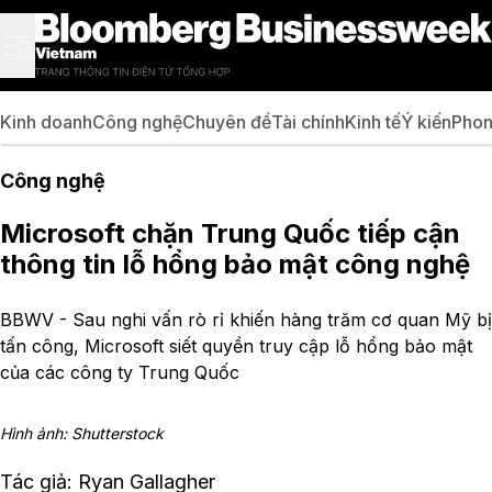
Kinh doanh
Công nghệ
Chuyên đề
Tài chính
Kinh tế
Ý kiến
Phon
Công nghệ
Microsoft chặn Trung Quốc tiếp cận
thông tin lỗ hổng bảo mật công nghệ
BBWV - Sau nghi vấn rò rỉ khiến hàng trăm cơ quan Mỹ bị
tấn công, Microsoft siết quyền truy cập lỗ hổng bảo mật
của các công ty Trung Quốc
Hình ảnh: Shutterstock
Tác giả: Ryan Gallagher