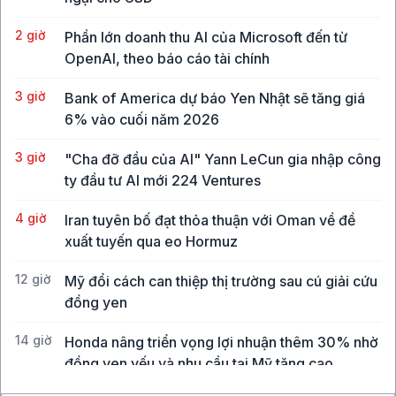
2 giờ
Phần lớn doanh thu AI của Microsoft đến từ
OpenAI, theo báo cáo tài chính
3 giờ
Bank of America dự báo Yen Nhật sẽ tăng giá
6% vào cuối năm 2026
3 giờ
"Cha đỡ đầu của AI" Yann LeCun gia nhập công
ty đầu tư AI mới 224 Ventures
4 giờ
Iran tuyên bố đạt thỏa thuận với Oman về đề
xuất tuyến qua eo Hormuz
12 giờ
Mỹ đổi cách can thiệp thị trường sau cú giải cứu
đồng yen
14 giờ
Honda nâng triển vọng lợi nhuận thêm 30% nhờ
đồng yen yếu và nhu cầu tại Mỹ tăng cao