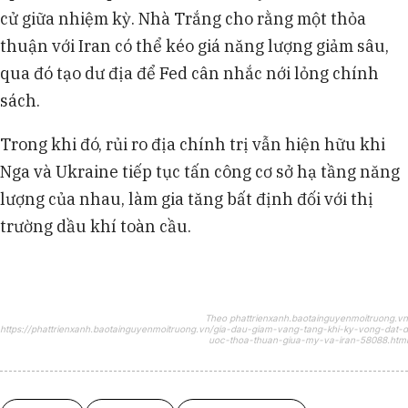
cử giữa nhiệm kỳ. Nhà Trắng cho rằng một thỏa
thuận với Iran có thể kéo giá năng lượng giảm sâu,
qua đó tạo dư địa để Fed cân nhắc nới lỏng chính
sách.
Trong khi đó, rủi ro địa chính trị vẫn hiện hữu khi
Nga và Ukraine tiếp tục tấn công cơ sở hạ tầng năng
lượng của nhau, làm gia tăng bất định đối với thị
trường dầu khí toàn cầu.
Theo phattrienxanh.baotainguyenmoitruong.vn
https://phattrienxanh.baotainguyenmoitruong.vn/gia-dau-giam-vang-tang-khi-ky-vong-dat-d
uoc-thoa-thuan-giua-my-va-iran-58088.html