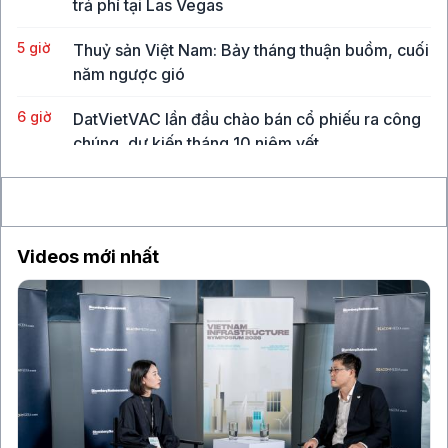
trả phí tại Las Vegas
5 giờ
Thuỷ sản Việt Nam: Bảy tháng thuận buồm, cuối
năm ngược gió
6 giờ
DatVietVAC lần đầu chào bán cổ phiếu ra công
chúng, dự kiến tháng 10 niêm yết
6 giờ
Sau hai tuần tăng điểm, VN-Index áp sát
ngưỡng 1.770 điểm
Videos mới nhất