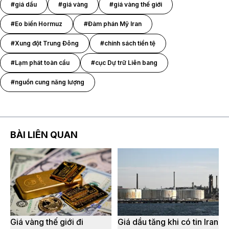
#giá dầu
#giá vàng
#giá vàng thế giới
#Eo biển Hormuz
#Đàm phán Mỹ Iran
#Xung đột Trung Đông
#chính sách tiền tệ
#Lạm phát toàn cầu
#cục Dự trữ Liên bang
#nguồn cung năng lượng
BÀI LIÊN QUAN
Giá vàng thế giới đi
Giá dầu tăng khi có tin Iran