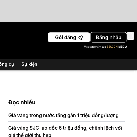
Gói đăng ký
Đăng nhập
Một sản phẩm của
BEACON
MEDIA
ông cụ
Sự kiện
Đọc nhiều
Giá vàng trong nước tăng gần 1 triệu đồng/lượng
Giá v
dừng
Giá vàng SJC lao dốc 6 triệu đồng, chênh lệch với
giá thế giới thu hẹp
Căng 