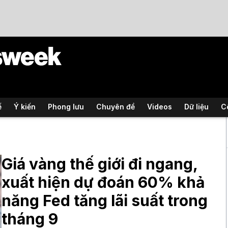
ế
Ý kiến
Phong lưu
Chuyên đề
Videos
Dữ liệu
C
Giá vàng thế giới đi ngang,
xuất hiện dự đoán 60% khả
năng Fed tăng lãi suất trong
tháng 9