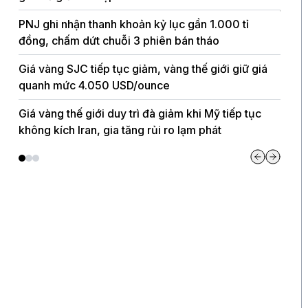
tăng 
PNJ ghi nhận thanh khoản kỷ lục gần 1.000 tỉ
đồng, chấm dứt chuỗi 3 phiên bán tháo
Giá v
động
Giá vàng SJC tiếp tục giảm, vàng thế giới giữ giá
quanh mức 4.050 USD/ounce
Giá v
nhiệt
Giá vàng thế giới duy trì đà giảm khi Mỹ tiếp tục
không kích Iran, gia tăng rủi ro lạm phát
Giá 