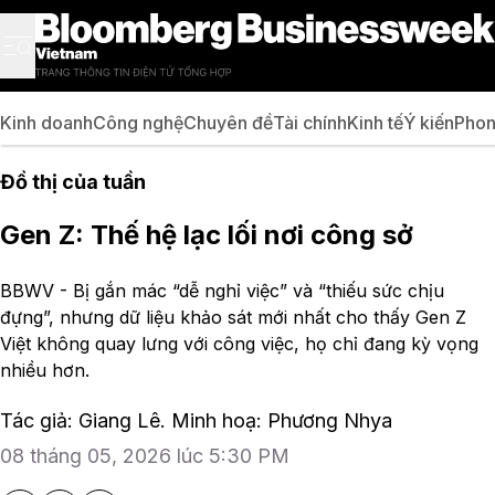
Kinh doanh
Công nghệ
Chuyên đề
Tài chính
Kinh tế
Ý kiến
Phon
Đồ thị của tuần
Gen Z: Thế hệ lạc lối nơi công sở
BBWV - Bị gắn mác “dễ nghỉ việc” và “thiếu sức chịu
đựng”, nhưng dữ liệu khảo sát mới nhất cho thấy Gen Z
Việt không quay lưng với công việc, họ chỉ đang kỳ vọng
nhiều hơn.
Tác giả: Giang Lê. Minh hoạ: Phương Nhya
08 tháng 05, 2026 lúc 5:30 PM