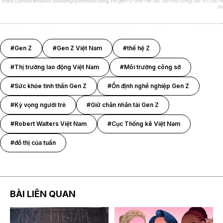
https://phattrienxanh.baotainguyenmoitruong.vn/gen-z-the-he-lac-loi-noi-cong-so-57750.ht
ml
#Gen Z
#Gen Z Việt Nam
#thế hệ Z
#Thị trường lao động Việt Nam
#Môi trường công sở
#Sức khỏe tinh thần Gen Z
#Ổn định nghề nghiệp Gen Z
#Kỳ vọng người trẻ
#Giữ chân nhân tài Gen Z
#Robert Walters Việt Nam
#Cục Thống kê Việt Nam
#đồ thị của tuần
BÀI LIÊN QUAN