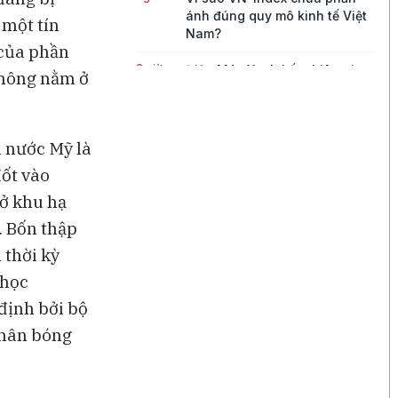
ánh đúng quy mô kinh tế Việt
 một tín
Nam?
 của phần
2 giờ
Điện Máy Xanh kết phiên giao
không nằm ở
dịch đầu tiên với mức tăng
2,5% so với giá tham chiếu
3 giờ
Xuất khẩu dầu Mỹ giảm mạnh,
a nước Mỹ là
châu Á đối mặt rủi ro nguồn
ốt vào
cung
ở khu hạ
4 giờ
Cuộc đua AI toàn cầu tăng
. Bốn thập
nhiệt
 thời kỳ
5 giờ
Binance kiện RedotPay, đòi
 học
bồi thường 470 triệu USD vì
cáo buộc 'lôi kéo' người dùng
định bởi bộ
thân bóng
6 giờ
Vàng SJC vượt 143 triệu
đồng/lượng sau khi giá thế
giới tăng mạnh nhất 6 tháng
qua