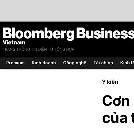
Premium
Kinh doanh
Công nghệ
Tài chính
Kinh t
Ý kiến
Cơn 
của 