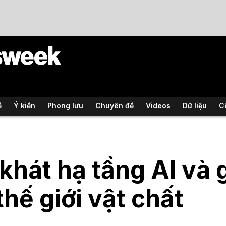
ế
Ý kiến
Phong lưu
Chuyên đề
Videos
Dữ liệu
C
khát hạ tầng AI và 
thế giới vật chất