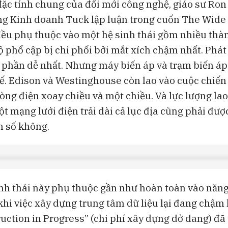
đặc tính chung của đổi mới công nghệ, giáo sư Ro
g Kinh doanh Tuck lập luận trong cuốn The Wide 
ều phụ thuộc vào một hệ sinh thái gồm nhiều thà
độ phổ cập bị chi phối bởi mắt xích chậm nhất. Phá
 phần dễ nhất. Nhưng máy biến áp và trạm biến áp
kế. Edison và Westinghouse còn lao vào cuộc chiến
dòng điện xoay chiều và một chiều. Và lực lượng la
t mạng lưới điện trải dài cả lục địa cũng phải đượ
n số không.
sinh thái này phụ thuộc gần như hoàn toàn vào năng
 khi việc xây dựng trung tâm dữ liệu lại đang chậm
ruction in Progress” (chi phí xây dựng dở dang) đ