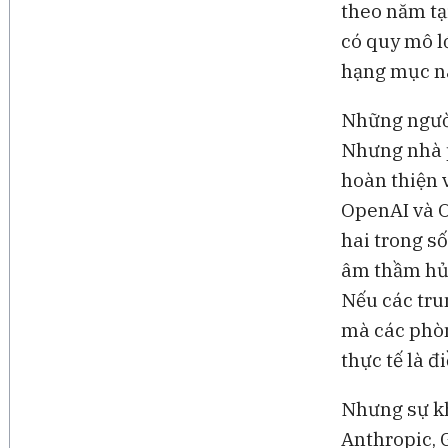
theo năm tạ
có quy mô l
hạng mục n
Những người
Nhưng nhà p
hoàn thiện 
OpenAI và O
hai trong s
âm thầm hủy
Nếu các tru
mà các phòn
thực tế là đ
Nhưng sự kh
Anthropic, 