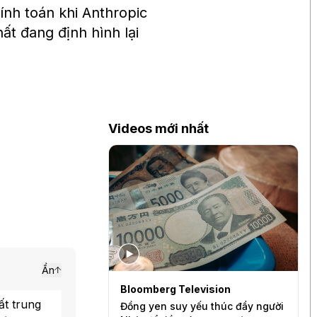
ính toán khi Anthropic
ất đang định hình lại
Videos mới nhất
Ẩn
levision
Bloomberg Television
B
ất trung
a thấy người tiêu
Đồng yen suy yếu thúc đẩy người
V