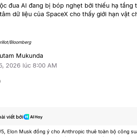
c đua AI đang bị bóp nghẹt bởi thiếu hạ tầng t
tâm dữ liệu của SpaceX cho thấy giới hạn vật ch
rillot/Bloomberg
Gautam Mukunda
5, 2026 lúc 8:00 AM
ài viết bởi
Bloomberg Television
Bloomberg Te
/5, Elon Musk đồng ý cho Anthropic thuê toàn bộ công su
Lo ngại an ninh mạng sau các
CEO Uber: Chư