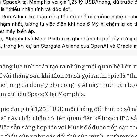
u SpaceX tại Memphis với giá 1,25 tỷ USD/tháng, dù trước 
thử nghiệm AI của OpenAI và
dùng thắt chặt
Anthropic
là "thiếu nhân tính và độc ác".
 Ron Adner lập luận rằng tốc độ phổ cập công nghệ bị chi
hậm nhất, tương tự việc điện khí hóa ở Mỹ bị chậm lại do t
hư máy biến áp.
, Alphabet và Meta Platforms ghi nhận chi phí xây dựng 
, trong khi dự án Stargate Abilene của OpenAI và Oracle m
hà đi vào vận hành sau gần hai năm.
n Sachs dự báo thiếu hụt 45 gigawatt công suất điện vào
năng lực tính toán tạo ra những mối quan hệ liên m
ước tính cần thêm 207.000 lao động có tay nghề trong lĩnh
hỉ vài tháng sau khi Elon Musk gọi Anthropic là “t
i và phân phối điện vào năm 2030.
lắp đặt 35 tua-bin khí methane không giấy phép tại khu dâ
ác”, ông đã đồng ý cho công ty AI này thuê toàn bộ
 27 tua-bin tương tự ở Mississippi, gây ra các vụ kiện t
âm dữ liệu SpaceX tại Memphis.
ạo luật Không khí Sạch.
ic đang trả 1,25 tỉ USD mỗi tháng để thuê cơ sở nà
òa” này chắc chắn có liên quan đến kế hoạch IPO sắ
Việc sẵn sàng hợp tác với Musk để được tiếp cận t
ho thấy, cũng như các đối thủ của mình, Anthropic 