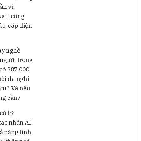
cần và
watt công
áp, cáp điện
ay nghề
 người trong
 có 887.000
ời đã nghỉ
năm? Và nếu
ang cần?
có lợi
tác nhân AI
ả năng tính