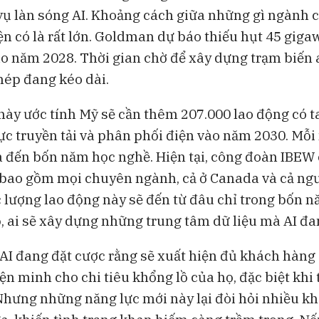
 vụ làn sóng AI. Khoảng cách giữa những gì ngành 
ện có là rất lớn. Goldman dự báo thiếu hụt 45 giga
ào năm 2028. Thời gian chờ để xây dựng trạm biến 
thép đang kéo dài.
ày ước tính Mỹ sẽ cần thêm 207.000 lao động có t
vực truyền tải và phân phối điện vào năm 2030. Mỗi
a đến bốn năm học nghề. Hiện tại, công đoàn IBEW
 bao gồm mọi chuyên ngành, cả ở Canada và cả ngư
c lượng lao động này sẽ đến từ đâu chỉ trong bốn 
, ai sẽ xây dựng những trung tâm dữ liệu mà AI đ
 AI đang đặt cược rằng sẽ xuất hiện đủ khách hàng 
ện minh cho chi tiêu khổng lồ của họ, đặc biệt khi 
 Nhưng những năng lực mới này lại đòi hỏi nhiều kh