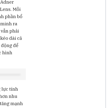
n Adner
Lens. Mỗi
nh phần bổ
t minh ra
 vẫn phải
 kéo dài cả
o động để
c hình
 lực tính
 hơn nhu
ã tăng mạnh