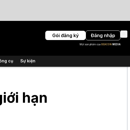
Gói đăng ký
Đăng nhập
Một sản phẩm của
BEACON
MEDIA
ông cụ
Sự kiện
giới hạn