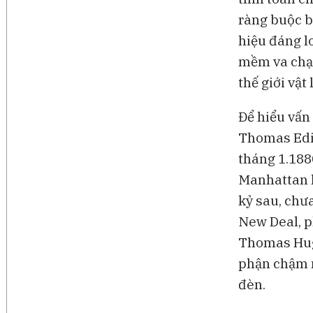
ràng buộc bở
hiệu đáng l
mềm va chạm
thế giới vật l
Để hiểu vấn 
Thomas Edis
tháng 1.188
Manhattan h
kỷ sau, chư
New Deal, p
Thomas Hugh
phận chậm n
đèn.