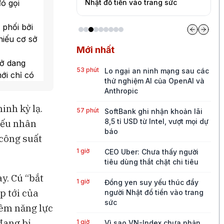
đó gọi
 chi tiêu
Nhật đổ tiền vào trang sức
đ
 phối bởi
hiếu cơ sở
Mới nhất
dở dang
53 phút
Lo ngại an ninh mạng sau các
ới chỉ có
thử nghiệm AI của OpenAI và
Anthropic
 năm 2028
inh kỳ lạ.
 vực
57 phút
SoftBank ghi nhận khoản lãi
8,5 tỉ USD từ Intel, vượt mọi dự
hiếu nhân
báo
n cư ở
 công suất
ừ NAACP do
1 giờ
CEO Uber: Chưa thấy người
tiêu dùng thắt chặt chi tiêu
y. Cú “bắt
1 giờ
Đồng yen suy yếu thúc đẩy
p tới của
người Nhật đổ tiền vào trang
sức
hêm năng lực
đang bị
1 giờ
Vì sao VN-Index chưa phản