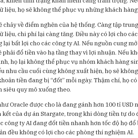
a, khiến tình trạng khan hiếm càng trầm trọng. N
ữ liệu, họ sẽ không thể phục vụ những khách hàng 
ẽ chảy về điểm nghẽn của hệ thống. Càng tập trun
 liệu, chi phí lại càng tăng. Điều này có lợi cho cá
 lại bất lợi cho các công ty AI. Nếu nguồn cung mở
ẽ phải đổ tiền vào hạ tầng thay vì lợi nhuận. Nếu 
nh, họ lại không thể phục vụ nhóm khách hàng sin
ếu nhu cầu cuối cùng không xuất hiện, họ sẽ không 
khoản tiền đang bị “đốt” mỗi ngày. Thậm chí, họ có
n siêu quy mô xuống theo.
hư Oracle được cho là đang gánh hơn 100 tỉ USD nợ
 kết của dự án Stargate, trong khi dòng tiền tự do
c công ty AI đang đốt tiền nhanh hơn tốc độ họ đổ 
bản đều không có lợi cho các phòng thí nghiệm AI.