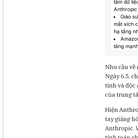
tâm dữ liệ
Anthropic 
Giáo sư
mắt xích c
hạ tầng n
Amazon
tăng mạnh
2/8 tòa n
Goldma
Nhu cầu về 
tại Mỹ và 
Ngày 6.5, c
truyền tả
xAI đã 
tính và độc 
Memphis và
của trung t
vi phạm Đ
Hiện Anthrop
tay giảng h
Anthropic. 
tính toán c