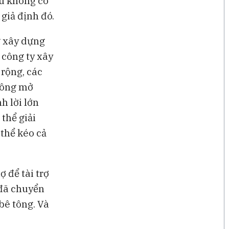
ếu không có
giả định đó.
g xây dựng
c công ty xây
 rộng, các
không mở
h lời lớn
thể giải
 thể kéo cả
 để tài trợ
 đã chuyển
bê tông. Và