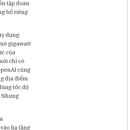
ốn tập đoàn
ng bố riêng
ây dựng.
 mô gigawatt
ực của
mới chỉ có
 OpenAI cũng
g địa điểm.
đúng tốc độ
. Nhưng
ủa
 vào hạ tầng