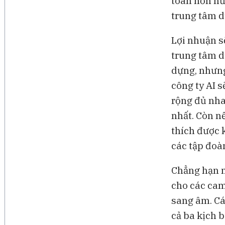
toán hơn nữ
trung tâm d
Lợi nhuận s
trung tâm dữ
dựng, nhưng
công ty AI s
rộng đủ nha
nhất. Còn n
thích được 
các tập đoà
Chẳng hạn n
cho các cam
sang âm. Cá
cả ba kịch 