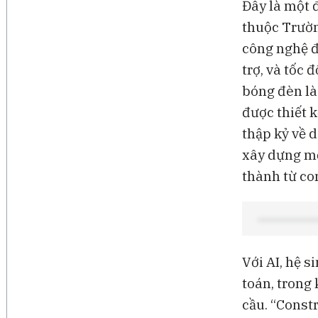
Đây là một 
thuộc Trườn
công nghệ đ
trợ, và tốc 
bóng đèn là
được thiết 
thập kỷ về 
xây dựng mộ
thành từ co
Với AI, hệ 
toán, trong
cầu. “Const