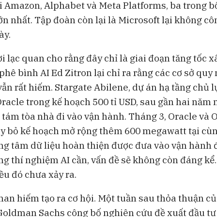
i Amazon, Alphabet và Meta Platforms, ba trong b
ớn nhất. Tập đoàn còn lại là Microsoft lại không cô
ày.
 lạc quan cho rằng đây chỉ là giai đoạn tăng tốc x
hê bình AI Ed Zitron lại chỉ ra rằng các cơ sở quy
vẫn rất hiếm. Stargate Abilene, dự án hạ tầng chủ l
racle trong kế hoạch 500 tỉ USD, sau gần hai năm 
ố tám tòa nhà đi vào vận hành. Tháng 3, Oracle và
 bỏ kế hoạch mở rộng thêm 600 megawatt tại cùn
ng tâm dữ liệu hoàn thiện được đưa vào vận hành 
g thí nghiệm AI cần, vấn đề sẽ không còn đáng kể
iều đó chưa xảy ra.
an hiếm tạo ra cơ hội. Một tuần sau thỏa thuận c
Goldman Sachs công bố nghiên cứu đề xuất đầu tư