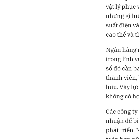
vật lý phục
những gì hi
suất điện v
cao thế và 
Ngân hàng n
trong lĩnh 
số đó cần b
thành viên,
hưu. Vậy lự
không có họ
Các công ty
nhuận để bi
phát triển.