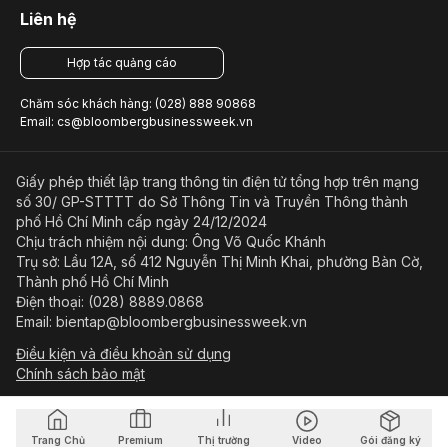
Liên hệ
Hợp tác quảng cáo
Chăm sóc khách hàng: (028) 888 90868
Email: cs@bloombergbusinessweek.vn
Giấy phép thiết lập trang thông tin điện tử tổng hợp trên mạng
số 30/ GP-STTTT do Sở Thông Tin và Truyền Thông thành
phố Hồ Chí Minh cấp ngày 24/12/2024
Chịu trách nhiệm nội dung: Ông Võ Quốc Khánh
Trụ sở: Lầu 12A, số 412 Nguyễn Thị Minh Khai, phường Bàn Cờ,
Thành phố Hồ Chí Minh
Điện thoại: (028) 8889.0868
Email: bientap@bloombergbusinessweek.vn
Điều kiện và điều khoản sử dụng
Chính sách bảo mật
© Copyright 2023-2026 Công ty Cổ phần Beacon Asia Media
Trang Chủ
Premium
Thị trường
Video
Gói đăng ký