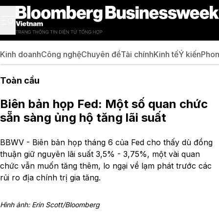
Kinh doanh
Công nghệ
Chuyên đề
Tài chính
Kinh tế
Ý kiến
Phon
Toàn cầu
Biên bản họp Fed: Một số quan chức
sẵn sàng ủng hộ tăng lãi suất
BBWV - Biên bản họp tháng 6 của Fed cho thấy dù đồng
thuận giữ nguyên lãi suất 3,5% - 3,75%, một vài quan
chức vẫn muốn tăng thêm, lo ngại về lạm phát trước các
rủi ro địa chính trị gia tăng.
Hình ảnh: Erin Scott/Bloomberg