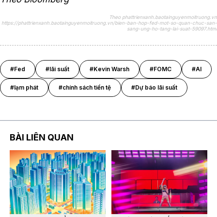
Theo phattrienxanh.baotainguyenmoitruong.vn
https://phattrienxanh.baotainguyenmoitruong.vn/bien-ban-hop-fed-mot-so-quan-chuc-san-
sang-ung-ho-tang-lai-suat-59097.html
#Fed
#lãi suất
#Kevin Warsh
#FOMC
#AI
#lạm phát
#chính sách tiền tệ
#Dự báo lãi suất
BÀI LIÊN QUAN