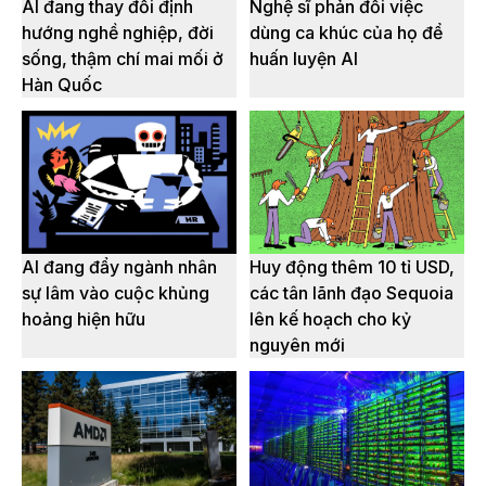
AI đang thay đổi định
Nghệ sĩ phản đối việc
hướng nghề nghiệp, đời
dùng ca khúc của họ để
sống, thậm chí mai mối ở
huấn luyện AI
Hàn Quốc
AI đang đẩy ngành nhân
Huy động thêm 10 tỉ USD,
sự lâm vào cuộc khủng
các tân lãnh đạo Sequoia
hoảng hiện hữu
lên kế hoạch cho kỷ
nguyên mới