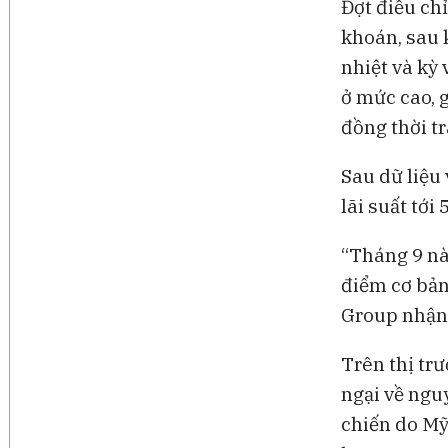
Đợt điều ch
khoán, sau 
nhiệt và kỳ 
ở mức cao, 
đồng thời tr
Sau dữ liệu
lãi suất tới
“Tháng 9 này
điểm cơ bản
Group nhận
Trên thị tr
ngại về ngu
chiến do Mỹ