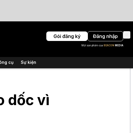
Gói đăng ký
Đăng nhập
Một sản phẩm của
BEACON
MEDIA
ông cụ
Sự kiện
 dốc vì