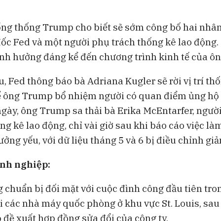
ổng thống Trump cho biết sẽ sớm công bố hai nhân
ốc Fed và một người phụ trách thống kê lao động. C
ảnh hưởng đáng kể đến chương trình kinh tế của ôn
 Fed thông báo bà Adriana Kugler sẽ rời vị trí thố
ể ông Trump bổ nhiệm người có quan điểm ủng hộ c
ngày, ông Trump sa thải bà Erika McEntarfer, ngườ
g kê lao động, chỉ vài giờ sau khi báo cáo việc là
ưởng yếu, với dữ liệu tháng 5 và 6 bị điều chỉnh g
anh nghiệp:
 chuẩn bị đối mặt với cuộc đình công đầu tiên tro
ại các nhà máy quốc phòng ở khu vực St. Louis, sau
 đề xuất hợp đồng sửa đổi của công ty.