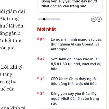
a thấy người tiêu
Đồng yen suy yếu thúc đẩy người
V
 chi tiêu
Nhật đổ tiền vào trang sức
đ
ỗi giảm dài
9%, trong
huế lãi vốn.
Mới nhất
tăng gần 3
6 giờ
Lo ngại an ninh mạng sau các
C+ kết thúc
thử nghiệm AI của OpenAI và
còn giá
Anthropic
6 giờ
SoftBank ghi nhận khoản lãi
8,5 tỉ USD từ Intel, vượt mọi dự
.8), khi tỷ
báo
à tăng
6 giờ
CEO Uber: Chưa thấy người
trong ba
tiêu dùng thắt chặt chi tiêu
huế của
6 giờ
Đồng yen suy yếu thúc đẩy
người Nhật đổ tiền vào trang
sức
 của kinh tế