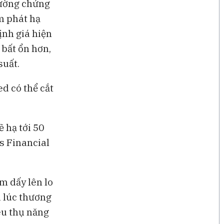
trường chứng
qua
ạm phát hạ
ịnh giá hiện
 bất ổn hơn,
suất.
d có thể cắt
ẽ hạ tới 50
is Financial
m dấy lên lo
a lúc thương
êu thụ năng