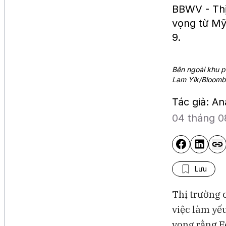
BBWV - Thị
vọng từ Mỹ
9.
Bên ngoài khu p
Lam Yik/Bloomb
Tác giả: A
04 tháng 0
Lưu
Thị trường 
việc làm yế
vọng rằng Fe