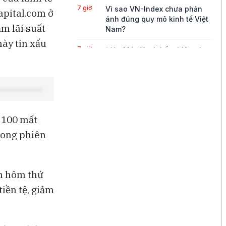
7 giờ
Vì sao VN-Index chưa phản
apital.com ở
ánh đúng quy mô kinh tế Việt
m lãi suất
Nam?
này tin xấu
7 giờ
Điện Máy Xanh kết phiên giao
dịch đầu tiên với mức tăng
2,5% so với giá tham chiếu
9 giờ
Xuất khẩu dầu Mỹ giảm mạnh,
châu Á đối mặt rủi ro nguồn
cung
 100 mất
10 giờ
Cuộc đua AI toàn cầu tăng
trong phiên
nhiệt
11 giờ
Binance kiện RedotPay, đòi
bồi thường 470 triệu USD vì
ản hôm thứ
cáo buộc 'lôi kéo' người dùng
tiền tệ, giảm
12 giờ
Vàng SJC vượt 143 triệu
đồng/lượng sau khi giá thế
giới tăng mạnh nhất 6 tháng