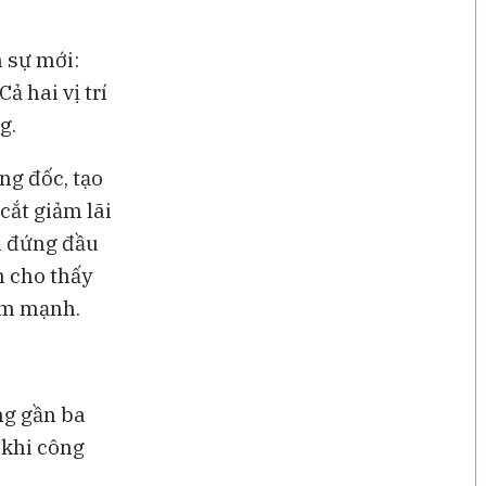
 sự mới:
ả hai vị trí
g.
ng đốc, tạo
ắt giảm lãi
i đứng đầu
m cho thấy
iảm mạnh.
ng gần ba
 khi công