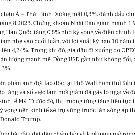
Lo ngại an ninh mạng sau các
CEO Uber: Chư
thử nghiệm AI của OpenAI và
dùng thắt chặt
 châu Á – Thái Bình Dương mất 0,3%, đánh dấu chu
Anthropic
tháng 8.2023. Chứng khoán Nhật Bản giảm mạnh 1,
ờng Hàn Quốc tăng 0,8% nhờ kỳ vọng về điều chỉnh t
iảm nhẹ vào cuối tuần, với lợi suất kỳ hạn 10 năm 
 lên 4,24%. Trong khi đó, giá dầu đi xuống do OPE
sản lượng mạnh mẽ. Đồng USD gần như không đổi, 
,3%.
ên phản ánh đợt lao dốc tại Phố Wall hôm thứ Sáu (1
ệp tăng và số việc làm mới giảm đã gây lo ngại về đ
inh tế Mỹ. Trước đó, thị trường từng tăng liên tục 
ỳ vọng nền kinh tế sẽ trụ vững trước làn sóng áp t
 Donald Trump.
ường bắt đầu đặt dấu chấm hỏi về khả năng mở rộng