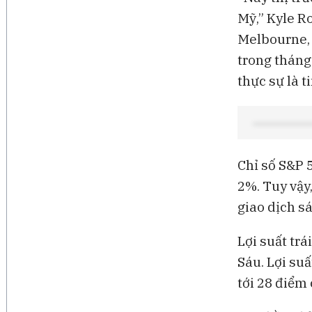
Mỹ,” Kyle R
Melbourne, 
trong tháng 
thực sự là t
Chỉ số S&P 
2%. Tuy vậy
giao dịch sá
Lợi suất tr
Sáu. Lợi suấ
tới 28 điểm 