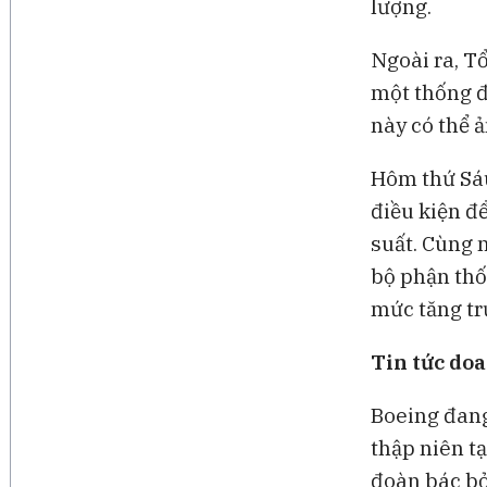
lượng.
Ngoài ra, T
một thống đ
này có thể 
Hôm thứ Sáu,
điều kiện đ
suất. Cùng 
bộ phận thốn
mức tăng tr
Tin tức do
Boeing đang
thập niên t
đoàn bác bỏ