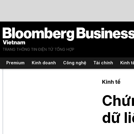
Premium
Kinh doanh
Công nghệ
Tài chính
Kinh t
Kinh tế
Chứn
dữ l