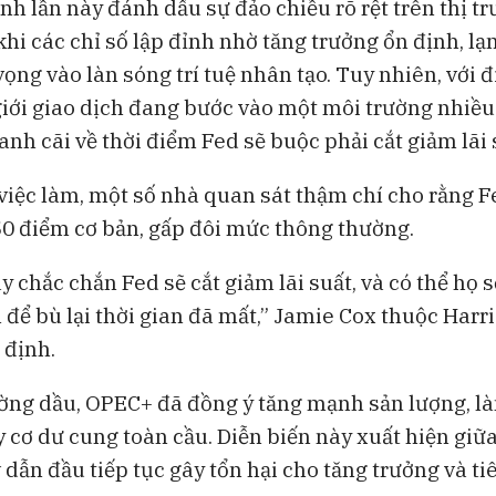
ỉnh lần này đánh dấu sự đảo chiều rõ rệt trên thị 
khi các chỉ số lập đỉnh nhờ tăng trưởng ổn định, l
vọng vào làn sóng trí tuệ nhân tạo. Tuy nhiên, với đ
giới giao dịch đang bước vào một môi trường nhiều
anh cãi về thời điểm Fed sẽ buộc phải cắt giảm lãi 
 việc làm, một số nhà quan sát thậm chí cho rằng Fe
 50 điểm cơ bản, gấp đôi mức thông thường.
 chắc chắn Fed sẽ cắt giảm lãi suất, và có thể họ s
 để bù lại thời gian đã mất,” Jamie Cox thuộc Harr
 định.
ường dầu, OPEC+ đã đồng ý tăng mạnh sản lượng, là
y cơ dư cung toàn cầu. Diễn biến này xuất hiện giữ
 dẫn đầu tiếp tục gây tổn hại cho tăng trưởng và ti