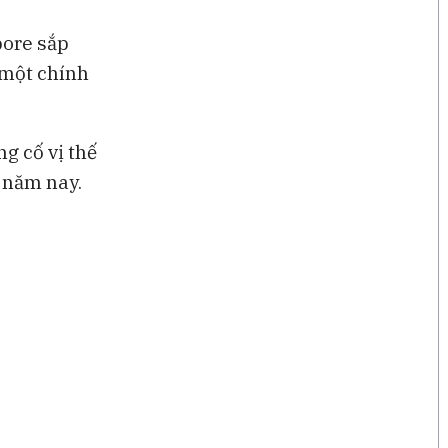
pore sắp
 một chính
g cố vị thế
g năm nay.