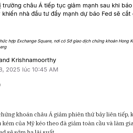
 trường châu Á tiếp tục giảm mạnh sau khi báo 
 khiến nhà đầu tư đẩy mạnh dự báo Fed sẽ cắt g
hức hợp Exchange Square, nơi có Sở giao dịch chứng khoán Hong K
erg
nand Krishnamoorthy
8, 2025 lúc 10:45 AM
chứng khoán châu Á giảm phiên thứ bảy liên tiếp, k
u kém của Mỹ kéo theo đà giảm toàn cầu và làm gia
Bloomberg Television
Bloomberg Te
d sẽ sớm hạ lãi suất.