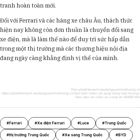
tranh hoàn toàn mới.
Đối với Ferrari và các hãng xe châu Âu, thách thức
hiện nay không còn đơn thuần là chuyển đổi sang
xe điện, mà là làm thế nào để duy trì sức hấp dẫn
trong một thị trường mà các thương hiệu nội địa
đang ngày càng khẳng định vị thế của mình.
Theo phattrienxanh.baotainguyenmoitruong.vn
https://phattrienxanh.baotainguyenmoitruong.vn/byd-ban-nhieu-xe-sang-bang-loat-thuong-
hieu-sieu-xe-chau-au-cong-lai-58498.html
#Ferrari
#Xe điện Ferrari
#Luce
#Trung Quốc
#thị trường Trung Quốc
#Xe sang Trung Quốc
#BYD