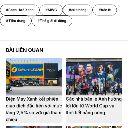
#Bách Hoá Xanh
#MWG
#cửa hàng
#bán lẻ
#Tiêu dùng
#Thế giới di động
BÀI LIÊN QUAN
Điện Máy Xanh kết phiên
Các nhà bán lẻ Anh hưởng
giao dịch đầu tiên với mức
lợi lớn từ World Cup và
tăng 2,5% so với giá tham
thời tiết nắng nóng
chiếu