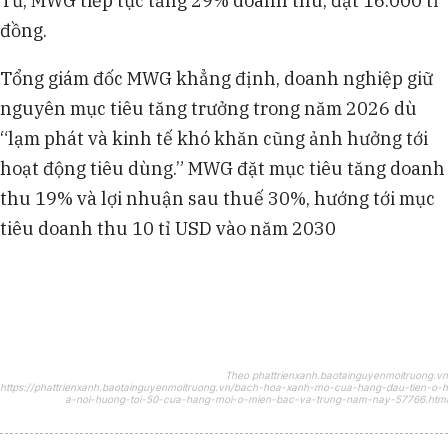
Tư, MWG tiếp tục tăng 29% doanh thu, đạt 16.000 tỉ
đồng.
Tổng giám đốc MWG khẳng định, doanh nghiệp giữ
nguyên mục tiêu tăng trưởng trong năm 2026 dù
“lạm phát và kinh tế khó khăn cũng ảnh hưởng tới
hoạt động tiêu dùng.” MWG đặt mục tiêu tăng doanh
thu 19% và lợi nhuận sau thuế 30%, hướng tới mục
tiêu doanh thu 10 tỉ USD vào năm 2030
Theo phattrienxanh.baotainguyenmoitruong.vn
https://phattrienxanh.baotainguyenmoitruong.vn/bach-hoa-xanh-mo-cua-hang-dau-tien-o-h
a-noi-huong-toi-50-cua-hang-moi-o-mien-bac-va-trung-nam-nay-57766.html