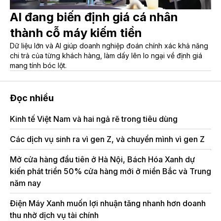
AI đang biến định giá cá nhân
thành cỗ máy kiếm tiền
Dữ liệu lớn và AI giúp doanh nghiệp đoán chính xác khả năng
chi trả của từng khách hàng, làm dấy lên lo ngại về định giá
mang tính bóc lột.
Đọc nhiều
Kinh tế Việt Nam và hai ngả rẽ trong tiêu dùng
Ma
Các dịch vụ sinh ra vì gen Z, và chuyển mình vì gen Z
Bá
tă
Mở cửa hàng đầu tiên ở Hà Nội, Bách Hóa Xanh dự
kiến phát triển 50% cửa hàng mới ở miền Bắc và Trung
Kỷ
năm nay
mô
Điện Máy Xanh muốn lợi nhuận tăng nhanh hơn doanh
Me
thu nhờ dịch vụ tài chính
Vi