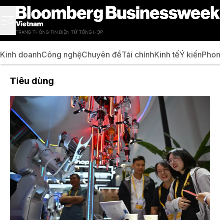
Kinh doanh
Công nghệ
Chuyên đề
Tài chính
Kinh tế
Ý kiến
Phon
Tiêu dùng