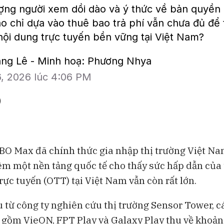
ng người xem dồi dào và ý thức về bản quyền 
ao chỉ dựa vào thuê bao trả phí vẫn chưa đủ để
ội dung trực tuyến bền vững tại Việt Nam?
iang Lê - Minh hoạ: Phương Nhya
6, 2026 lúc 4:06 PM
BO Max đã chính thức gia nhập thị trường Việt Na
êm một nền tảng quốc tế cho thấy sức hấp dẫn của 
rực tuyến (OTT) tại Việt Nam vẫn còn rất lớn.
u từ công ty nghiên cứu thị trường Sensor Tower, c
 gồm VieON, FPT Play và Galaxy Play thu về khoảng