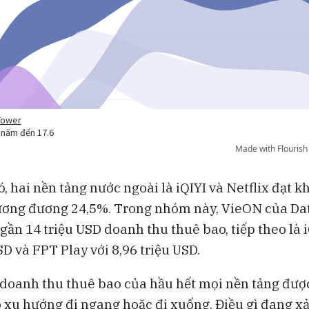
, hai nền tảng nước ngoài là iQIYI và Netflix đạt k
tương đương 24,5%. Trong nhóm này, VieON của D
gần 14 triệu USD doanh thu thuê bao, tiếp theo là i
SD và FPT Play với 8,96 triệu USD.
 doanh thu thuê bao của hầu hết mọi nền tảng đượ
 xu hướng đi ngang hoặc đi xuống. Điều gì đang xả