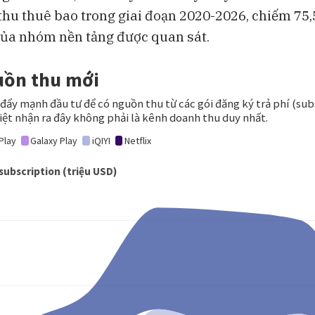
hu thuê bao trong giai đoạn 2020-2026, chiếm 75
ủa nhóm nền tảng được quan sát.
BAM Studios
Bloomberg Te
Bong bóng AI có thể kéo vốn
Những chiếc 
ngoại khỏi Việt Nam
đang thách th
Lululemon