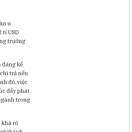
àn u
 tỉ USD
ăng trưởng
n đáng kể
chi trả nếu
nh đó, việc
húc đẩy phát
 ngành trong
ế khá rõ
trở thành