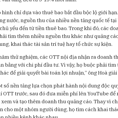
 hình chỉ dựa vào thuê bao bắt đầu bộc lộ giới hạn
ng nước, nguồn thu của nhiều nền tảng quốc tế tại
 chủ yếu đến từ tiền thuê bao. Trong khi đó, các d
phải tìm thêm nhiều nguồn thu khác như quảng cáo
ng, khai thác tài sản trí tuệ hay tổ chức sự kiện.
năm thử nghiệm, các OTT nội địa nhận ra doanh t
n bằng với chi phí đầu tư. Vì vậy, họ buộc phải tìm
ác để giải quyết bài toán lợi nhuận,” ông Hoà giải
t số nền tảng lựa chọn phát hành nội dung độc q
hí OTT trước, sau đó đưa miễn phí lên YouTube để
 xem và tạo thêm doanh thu quảng cáo. Thay vì ch
n cho một nhóm người dùng, họ tìm cách khai thác 
ên nhiều kênh khác nhau.