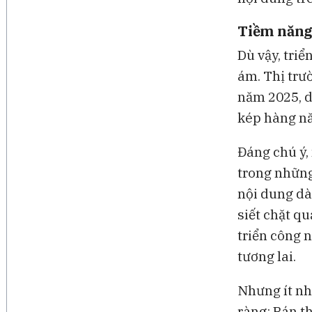
Tiềm năng
Dù vậy, tri
ám.
Thị trư
năm 2025, d
kép hàng n
Đáng chú ý, 
trong những
nội dung dài
siết chặt q
triển công 
tương lai.
Nhưng ít nhấ
ràng: Bán th