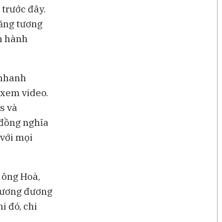
trước đây.
tăng tương
n hành
 nhanh
 xem video.
s và
 đồng nghĩa
 với mọi
 ông Hoà,
tương đương
i đó, chi