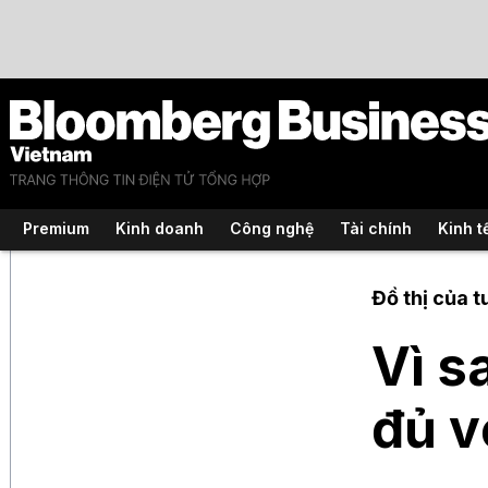
Premium
Kinh doanh
Công nghệ
Tài chính
Kinh t
Đồ thị của t
Vì s
đủ v