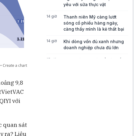
yêu với sữa thực vật
14 giờ
Thanh niên Mỹ càng lướt
sóng cổ phiếu hàng ngày,
càng thấy mình là kẻ thất bại
14 giờ
Khi dòng vốn đủ xanh nhưng
doanh nghiệp chưa đủ lớn
15 giờ
Bong bóng AI có thể kéo vốn
ngoại khỏi Việt Nam
15 giờ
Những chiếc quần quá mỏng
hoảng 9,8
đang thách thức tăng trưởng
atVietVAC
của Lululemon
QIYI với
16 giờ
Điều gì đang thúc đẩy tăng
trưởng của Disney?
16 giờ
Ba góc nhìn về những cơ hội
c quan sát
mới cho thị trường Việt Nam
y ra? Liệu