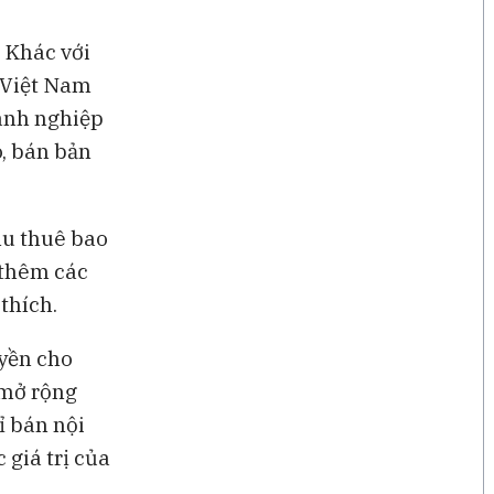
. Khác với
 Việt Nam
oanh nghiệp
, bán bản
hu thuê bao
 thêm các
 thích.
uyền cho
 mở rộng
ỉ bán nội
giá trị của