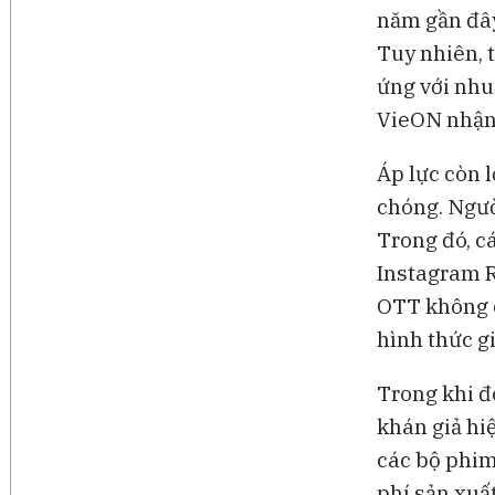
năm gần đây
Tuy nhiên, 
ứng với nhu
VieON nhận 
Áp lực còn 
chóng. Ngườ
Trong đó, c
Instagram R
OTT không c
hình thức gi
Trong khi đ
khán giả hi
các bộ phim
phí sản xuấ