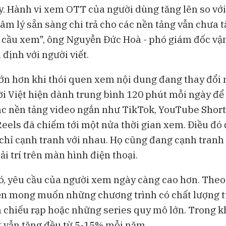
. Hành vi xem OTT của người dùng tăng lên so với 
tâm lý sẵn sàng chi trả cho các nền tảng vẫn chưa 
 cầu xem", ông Nguyễn Đức Hoà - phó giám đốc vậ
định với người viết.
lớn hơn khi thói quen xem nội dung đang thay đổi
i Việt hiện dành trung bình 120 phút mỗi ngày để
ác nền tảng video ngắn như TikTok, YouTube Short
eels đã chiếm tới một nửa thời gian xem. Điều đó
hỉ cạnh tranh với nhau. Họ cũng đang cạnh tranh
ải trí trên màn hình điện thoại.
ó, yêu cầu của người xem ngày càng cao hơn. Theo
ện mong muốn những chương trình có chất lượng 
 chiếu rạp hoặc những series quy mô lớn. Trong kh
t vẫn tăng đều từ 5-15% mỗi năm.