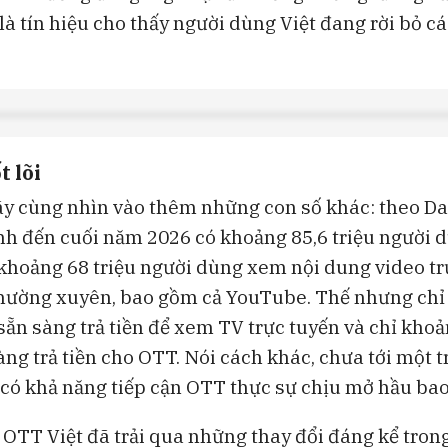
là tín hiệu cho thấy người dùng Việt đang rời bỏ c
t lõi
ãy cùng nhìn vào thêm những con số khác: theo Da
nh đến cuối năm 2026 có khoảng 85,6 triệu người 
 khoảng 68 triệu người dùng xem nội dung video tr
hường xuyên, bao gồm cả YouTube. Thế nhưng chỉ
sẵn sàng trả tiền để xem TV trực tuyến và chỉ khoả
àng trả tiền cho OTT. Nói cách khác, chưa tới một t
có khả năng tiếp cận OTT thực sự chịu mở hầu bao
 OTT Việt đã trải qua những thay đổi đáng kể tro