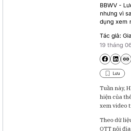
BBWV - Lượ
nhưng vì s
dụng xem n
Tác giả: G
19 tháng 0
Lưu
Tuần này, H
hiện của th
xem video t
Theo dữ liệ
OTT nội địa