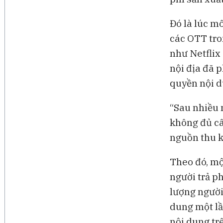
Đó là lúc mô
các OTT tro
như Netflix
nội địa đã 
quyền nội du
“Sau nhiều 
không đủ câ
nguồn thu kh
Theo đó, mộ
người trả p
lượng người
dung một lầ
nội dung tr