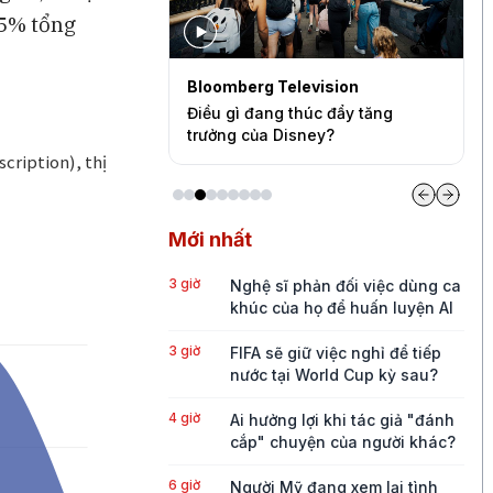
,5% tổng
levision
Bloomberg Television
S
quần quá mỏng
Điều gì đang thúc đẩy tăng
B
ức tăng trưởng của
trưởng của Disney?
c
Mới nhất
3 giờ
Nghệ sĩ phản đối việc dùng ca
khúc của họ để huấn luyện AI
3 giờ
FIFA sẽ giữ việc nghỉ để tiếp
nước tại World Cup kỳ sau?
4 giờ
Ai hưởng lợi khi tác giả "đánh
cắp" chuyện của người khác?
6 giờ
Người Mỹ đang xem lại tình