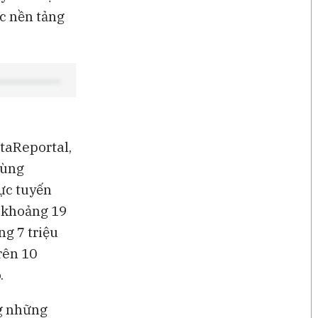
ác nền tảng
taReportal,
dùng
ực tuyến
 khoảng 19
ng 7 triệu
rên 10
.
ng những