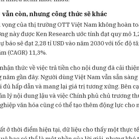
 vẫn còn, nhưng công thức sẽ khác
ển vọng của thị trường OTT Việt Nam không hoàn to
ờng này được Ken Research ước tính đạt quy mô 1,2
ự báo sẽ đạt 2,28 tỉ USD vào năm 2030 với tốc độ t
ăm (CAGR) 11,3%.
nhận thức về việc trả tiền cho nội dung đã cải thiệ
 năm gần đây. Người dùng Việt Nam vẫn sẵn sàng 
 đủ hấp dẫn và mang lại giá trị tương xứng. Bên cạ
uản lý nội dung lậu và việc Chính phủ chủ trương t
nghiệp văn hóa cũng có thể tạo thêm động lực cho
t ở thời điểm hiện tại, dữ liệu cho thấy một thực t
uê bao có thể là một phần của lời giải, nhưng khó 