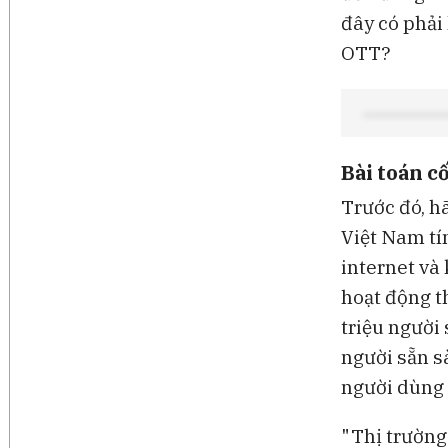
đây có phải 
OTT?
Bài toán cố
Trước đó, h
Việt Nam tí
internet và
hoạt động t
triệu người 
người sẵn s
người dùng 
"Thị trường