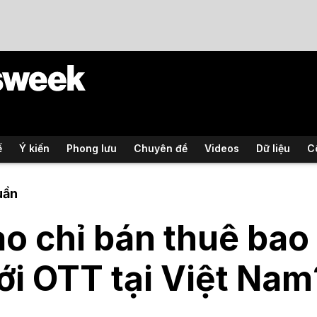
ế
Ý kiến
Phong lưu
Chuyên đề
Videos
Dữ liệu
C
uần
ao chỉ bán thuê bao
ới OTT tại Việt Nam