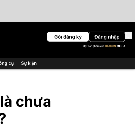
Gói đăng ký
Đăng nhập
Một sản phẩm của
BEACON
MEDIA
ông cụ
Sự kiện
 là chưa
?