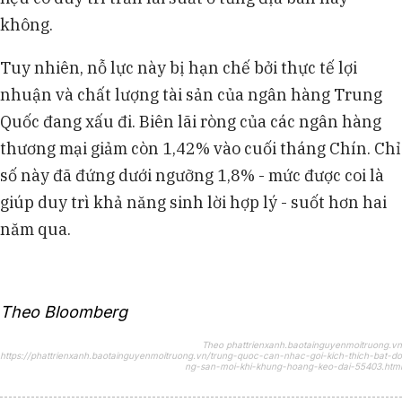
không.
Tuy nhiên, nỗ lực này bị hạn chế bởi thực tế lợi
nhuận và chất lượng tài sản của ngân hàng Trung
Quốc đang xấu đi. Biên lãi ròng của các ngân hàng
thương mại giảm còn 1,42% vào cuối tháng Chín. Chỉ
số này đã đứng dưới ngưỡng 1,8% - mức được coi là
giúp duy trì khả năng sinh lời hợp lý - suốt hơn hai
năm qua.
Theo Bloomberg
Theo phattrienxanh.baotainguyenmoitruong.vn
https://phattrienxanh.baotainguyenmoitruong.vn/trung-quoc-can-nhac-goi-kich-thich-bat-do
ng-san-moi-khi-khung-hoang-keo-dai-55403.html