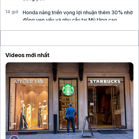
14 giờ
Honda nâng triển vọng lợi nhuận thêm 30% nhờ
đồng yen yếu và nhu cầu tại Mỹ tăng cao
15 giờ
GIC tìm cách bán danh mục quỹ cổ phần tư
nhân trị giá khoảng 1 tỉ USD
Videos mới nhất