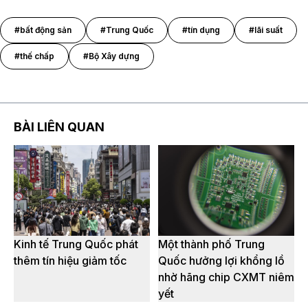
#bất động sản
#Trung Quốc
#tín dụng
#lãi suất
#thế chấp
#Bộ Xây dựng
BÀI LIÊN QUAN
Kinh tế Trung Quốc phát
Một thành phố Trung
thêm tín hiệu giảm tốc
Quốc hưởng lợi khổng lồ
nhờ hãng chip CXMT niêm
yết