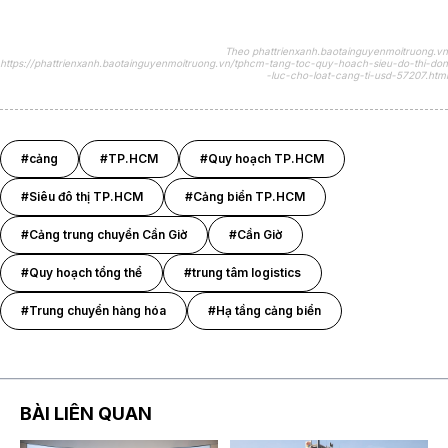
Theo phattrienxanh.baotainguyenmoitruong.vn
https://phattrienxanh.baotainguyenmoitruong.vn/tphcm-tang-toc-quy-hoach-sieu-do-thi-don
-luc-cho-loat-cang-ti-usd-57207.html
#cảng
#TP.HCM
#Quy hoạch TP.HCM
#Siêu đô thị TP.HCM
#Cảng biển TP.HCM
#Cảng trung chuyển Cần Giờ
#Cần Giờ
#Quy hoạch tổng thể
#trung tâm logistics
#Trung chuyển hàng hóa
#Hạ tầng cảng biển
BÀI LIÊN QUAN