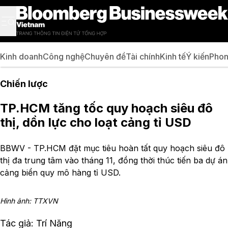
Kinh doanh
Công nghệ
Chuyên đề
Tài chính
Kinh tế
Ý kiến
Phon
Chiến lược
TP.HCM tăng tốc quy hoạch siêu đô
thị, dồn lực cho loạt cảng tỉ USD
BBWV - TP.HCM đặt mục tiêu hoàn tất quy hoạch siêu đô
thị đa trung tâm vào tháng 11, đồng thời thúc tiến ba dự án
cảng biển quy mô hàng tỉ USD.
Hình ảnh: TTXVN
Tác giả: Trí Năng