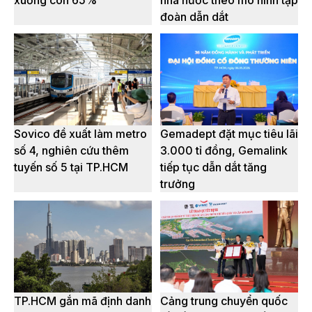
xuống còn 65%
nhà nước theo mô hình tập
đoàn dẫn dắt
Sovico đề xuất làm metro
Gemadept đặt mục tiêu lãi
số 4, nghiên cứu thêm
3.000 tỉ đồng, Gemalink
tuyến số 5 tại TP.HCM
tiếp tục dẫn dắt tăng
trưởng
TP.HCM gắn mã định danh
Cảng trung chuyển quốc