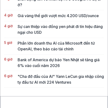
ở?
4 giờ
Giá vàng thế giới vượt mức 4.200 USD/ounce
4 giờ
Sự can thiệp vào đồng yen phát đi tín hiệu đáng
ngại cho USD
5 giờ
Phần lớn doanh thu AI của Microsoft đến từ
OpenAI, theo báo cáo tài chính
6 giờ
Bank of America dự báo Yen Nhật sẽ tăng giá
6% vào cuối năm 2026
6 giờ
"Cha đỡ đầu của AI" Yann LeCun gia nhập công
ty đầu tư AI mới 224 Ventures
7 giờ
Iran tuyên bố đạt thỏa thuận với Oman về đề
xuất tuyến qua eo Hormuz