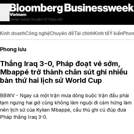
Kinh doanh
Công nghệ
Chuyên đề
Tài chính
Kinh tế
Ý kiến
Phon
Phong lưu
Thắng Iraq 3-0, Pháp đoạt vé sớm,
Mbappé trở thành chân sút ghi nhiều
bàn thứ hai lịch sử World Cup
BBWV - Ngay cả một trận mưa dông buộc trận đấu phải
tạm ngưng hai giờ cũng không làm nguội đi cảm hứng làm
nên lịch sử của Kylian Mbappé, cầu thủ ghi cú đúp đưa
Pháp thắng Iraq 3-0.