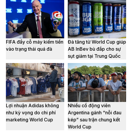
FIFA đẩy cỗ máy kiếm tiền
Đà tăng từ World Cup giúp
vào trạng thái quá đà
AB InBev bù đắp cho sự
sụt giảm tại Trung Quốc
Lợi nhuận Adidas không
Nhiều cổ động viên
như kỳ vọng do chi phí
Argentina gánh “nỗi đau
marketing World Cup
kép” sau trận chung kết
World Cup