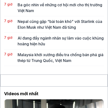
7 giờ
Ba góc nhìn về những cơ hội mới cho thị trường
Việt Nam
7 giờ
Nepal cũng gặp “bài toán khó” với Starlink của
Elon Musk như Việt Nam đã từng
7 giờ
AI đang đẩy ngành nhân sự lâm vào cuộc khủng
hoảng hiện hữu
7 giờ
Malaysia khởi xướng điều tra chống bán phá giá
thép từ Trung Quốc, Việt Nam
8 giờ
Vụ hack công cụ bảo mật ví lạnh chứa Bitcoin
làm lung lay niềm tin của giới đầu tư
Videos mới nhất