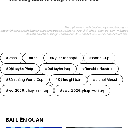
Theo phattrienxanh.baotainguyenmoitruong.vn
https://phattrienxanh.baotainguyenmoitruong.vn/thang-iraq-3-0-phap-doat-ve-som-mbappe
-tro-thanh-chan-sut-ghi-nhieu-ban-thu-hai-lich-su-world-cup-58763.html
#Pháp
#Iraq
#Kylian Mbappé
#World Cup
#Đội tuyển Pháp
#Đội tuyển Iraq
#Ronaldo Nazário
#Bàn thắng World Cup
#Kỷ lục ghi bàn
#Lionel Messi
#wc_2026_phap-vs-iraq
##wc_2026_phap-vs-iraq
BÀI LIÊN QUAN