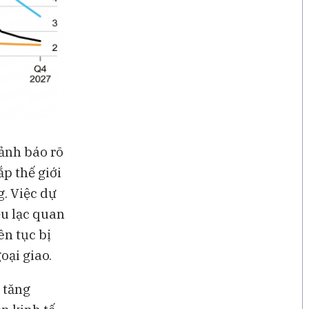
cảnh báo rõ
ắp thế giới
g. Việc dự
ệu lạc quan
ên tục bị
oại giao.
 tăng