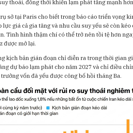
 suy thoái, đồng thời khiến lạm phát tăng mạnh hơn
ngoại khỏi Việt Nam
đang thách th
Lululemon
rụ sở tại Paris cho biết trong báo cáo triển vọng k
 lực giá cả gia tăng và nhu cầu suy yếu sẽ còn kéo 
n. Tình hình thậm chí có thể trở nên tồi tệ hơn nga
 được mở lại.
g kịch bản gián đoạn chỉ diễn ra trong thời gian gi
ng dự báo lạm phát cho năm 2027 và chỉ điều chỉ
 trưởng vốn đã yếu được công bố hồi tháng Ba.