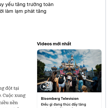
y yếu tăng trưởng toàn
hời làm lạm phát tăng
Videos mới nhất
g đột tại
). Cuộc xung
levision
Bloomberg Television
S
nhiều nền
quần quá mỏng
Điều gì đang thúc đẩy tăng
B