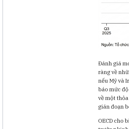
Đánh giá mớ
ràng về nhữn
nếu Mỹ và I
báo mức độ 
về một thỏa
gián đoạn bở
OECD cho bi