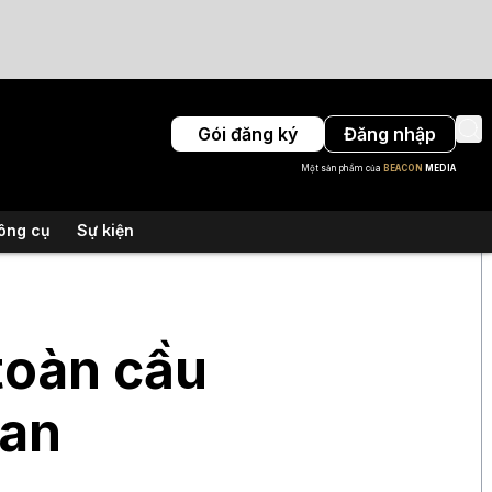
Gói đăng ký
Đăng nhập
Một sản phẩm của
BEACON
MEDIA
ông cụ
Sự kiện
toàn cầu
ran