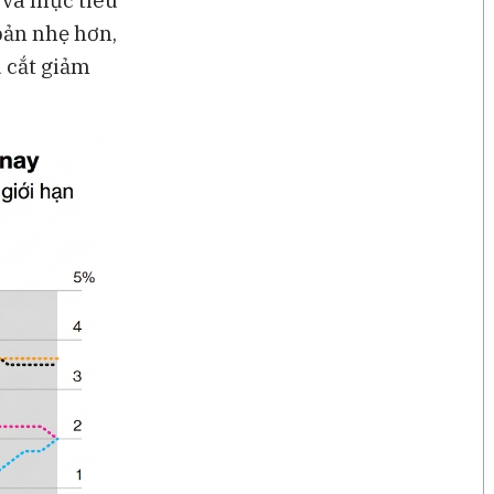
 và mục tiêu
bản nhẹ hơn,
u cắt giảm