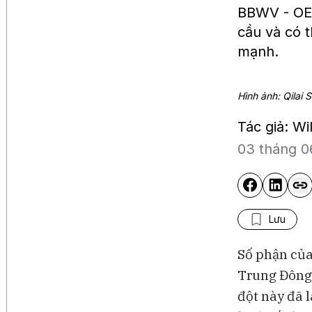
BBWV - OEC
cầu và có t
mạnh.
Hình ảnh: Qilai
Tác giả: W
03 tháng 0
Lưu
Số phận của
Trung Đông,
đột này đã 