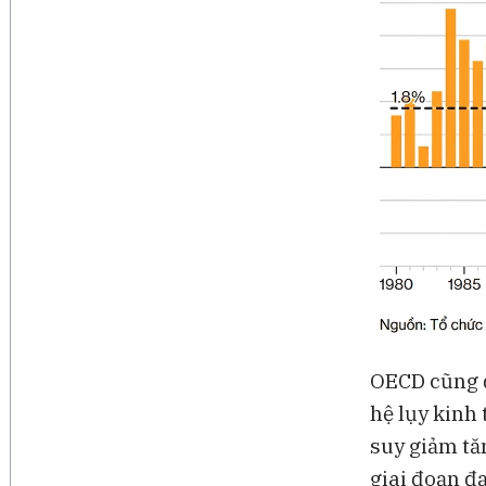
OECD cũng đ
hệ lụy kinh 
suy giảm tă
giai đoạn đ