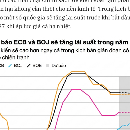
hu cầu thắt chặt chính sách để kiểm soát lạm phát
ổn hại không cần thiết cho nền kinh tế. Trong kịch 
 một số quốc gia sẽ tăng lãi suất trước khi bắt đầ
 khi áp lực giá cả hạ nhiệt.