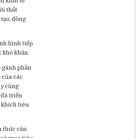
n kinh tế
ời thất
 tạo, đồng
nh hình tiếp
t khó khăn.
ẽ gánh phần
p của các
ày cũng
đã triển
khích tiêu
h thức cân