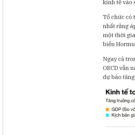
kinh tế vào
Tổ chức có t
nhất rằng áp
một thời gia
biển Hormuz
Ngay cả tron
OECD vẫn nâ
dự báo tăng