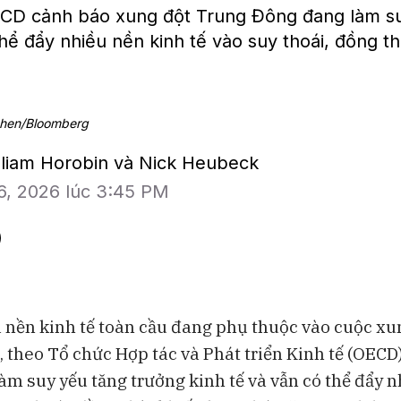
D cảnh báo xung đột Trung Đông đang làm su
hể đẩy nhiều nền kinh tế vào suy thoái, đồng t
 Shen/Bloomberg
illiam Horobin và Nick Heubeck
6, 2026 lúc 3:45 PM
 nền kinh tế toàn cầu đang phụ thuộc vào cuộc xun
 theo Tổ chức Hợp tác và Phát triển Kinh tế (OECD
BAM Studios
Bloomberg Te
làm suy yếu tăng trưởng kinh tế và vẫn có thể đẩy 
Bong bóng AI có thể kéo vốn
Những chiếc 