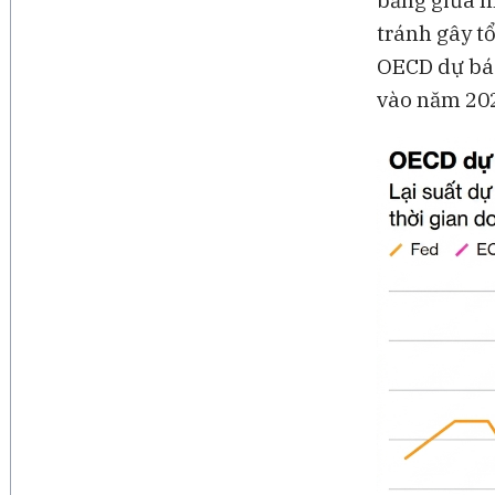
bằng giữa n
tránh gây t
OECD dự báo
vào năm 2027