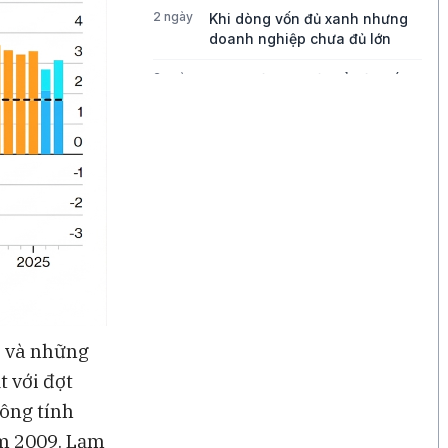
2 ngày
Khi dòng vốn đủ xanh nhưng
doanh nghiệp chưa đủ lớn
2 ngày
Bong bóng AI có thể kéo vốn
ngoại khỏi Việt Nam
2 ngày
Những chiếc quần quá mỏng
đang thách thức tăng trưởng
của Lululemon
2 ngày
Điều gì đang thúc đẩy tăng
trưởng của Disney?
2 ngày
Ba góc nhìn về những cơ hội
mới cho thị trường Việt Nam
i và những
t với đợt
ông tính
ăm 2009. Lạm