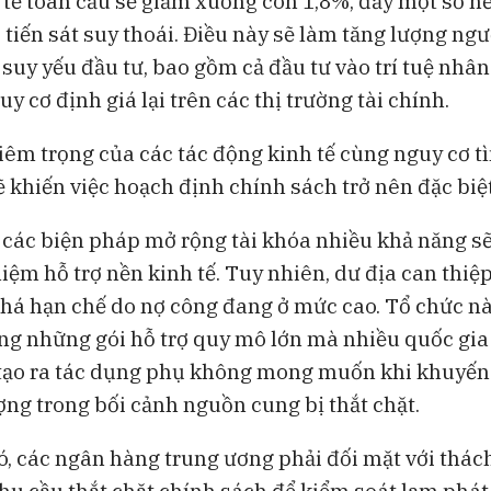
 tế toàn cầu sẽ giảm xuống còn 1,8%, đẩy một số nề
 tiến sát suy thoái. Điều này sẽ làm tăng lượng ngư
suy yếu đầu tư, bao gồm cả đầu tư vào trí tuệ nhân
uy cơ định giá lại trên các thị trường tài chính.
êm trọng của các tác động kinh tế cùng nguy cơ tì
ẽ khiến việc hoạch định chính sách trở nên đặc biệ
các biện pháp mở rộng tài khóa nhiều khả năng s
iệm hỗ trợ nền kinh tế. Tuy nhiên, dư địa can thiệ
há hạn chế do nợ công đang ở mức cao. Tổ chức n
ng những gói hỗ trợ quy mô lớn mà nhiều quốc gia 
 tạo ra tác dụng phụ không mong muốn khi khuyến 
ợng trong bối cảnh nguồn cung bị thắt chặt.
ó, các ngân hàng trung ương phải đối mặt với thác