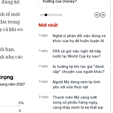
 đáng kể.
ức tăng trưởng của
trưởng của Disney?
c
inh tế mới
dài trong
Mới nhất
y cả khi eo
1 ngày
Nghệ sĩ phản đối việc dùng ca
khúc của họ để huấn luyện AI
ới hạn,
1 ngày
FIFA sẽ giữ việc nghỉ để tiếp
nh nhẹ các
nước tại World Cup kỳ sau?
1 ngày
Ai hưởng lợi khi tác giả "đánh
cắp" chuyện của người khác?
1 ngày
Người Mỹ đang xem lại tình
yêu với sữa thực vật
2 ngày
Thanh niên Mỹ càng lướt
sóng cổ phiếu hàng ngày,
càng thấy mình là kẻ thất bại