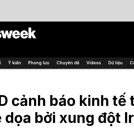
ế
Ý kiến
Phong lưu
Chuyên đề
Videos
Dữ liệu
C
 cảnh báo kinh tế 
e dọa bởi xung đột I