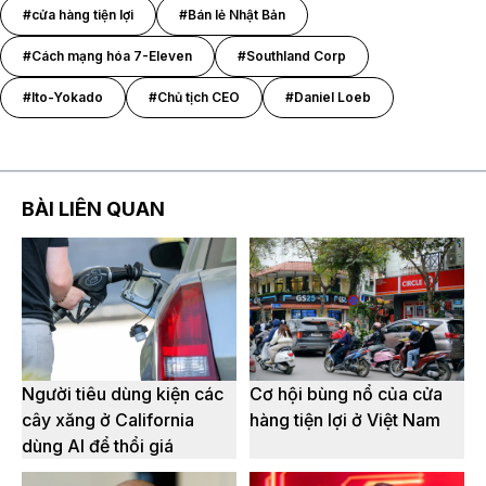
#cửa hàng tiện lợi
#Bán lẻ Nhật Bản
#Cách mạng hóa 7-Eleven
#Southland Corp
#Ito-Yokado
#Chủ tịch CEO
#Daniel Loeb
BÀI LIÊN QUAN
Người tiêu dùng kiện các
Cơ hội bùng nổ của cửa
cây xăng ở California
hàng tiện lợi ở Việt Nam
dùng AI để thổi giá