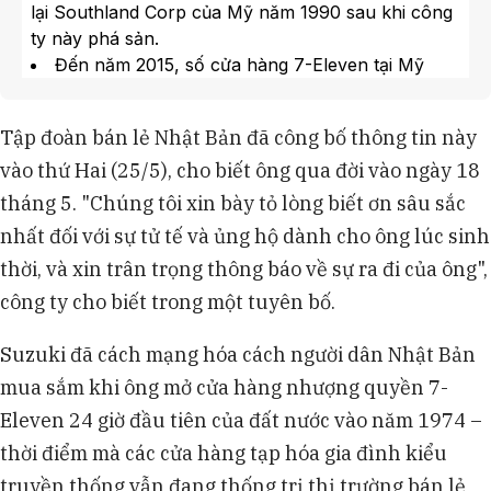
lại Southland Corp của Mỹ năm 1990 sau khi công
ty này phá sản.
Đến năm 2015, số cửa hàng 7-Eleven tại Mỹ
tăng lên gần 10.500 so với 7.300 khi Southland sụp
đổ, mở rộng sang Indonesia và Đan Mạch.
Tập đoàn bán lẻ Nhật Bản đã công bố thông tin này
Năm 2021, Seven & i mua lại chuỗi Speedway từ
vào thứ Hai (25/5), cho biết ông qua đời vào ngày 18
Marathon Petroleum Corp. với giá 21 tỷ USD, năm
2023, Alimentation Couche-Tard Inc. (Circle K) đề
tháng 5. "Chúng tôi xin bày tỏ lòng biết ơn sâu sắc
xuất mua lại.
nhất đối với sự tử tế và ủng hộ dành cho ông lúc sinh
Năm 2016, ông Suzuki rời chức CEO do mâu
thời, và xin trân trọng thông báo về sự ra đi của ông",
thuẫn với nhà đầu tư Daniel Loeb, người lo ngại về
công ty cho biết trong một tuyên bố.
sức khỏe của ông và cáo buộc ông muốn truyền
ngôi cho con trai.
Suzuki đã cách mạng hóa cách người dân Nhật Bản
mua sắm khi ông mở cửa hàng nhượng quyền 7-
Eleven 24 giờ đầu tiên của đất nước vào năm 1974 –
thời điểm mà các cửa hàng tạp hóa gia đình kiểu
truyền thống vẫn đang thống trị thị trường bán lẻ