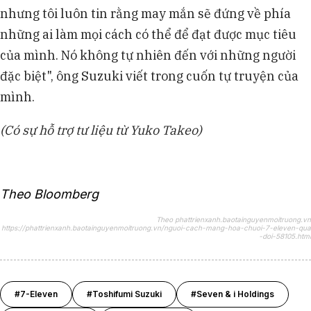
nhưng tôi luôn tin rằng may mắn sẽ đứng về phía
những ai làm mọi cách có thể để đạt được mục tiêu
của mình. Nó không tự nhiên đến với những người
đặc biệt", ông Suzuki viết trong cuốn tự truyện của
mình.
(Có sự hỗ trợ tư liệu từ Yuko Takeo)
Theo Bloomberg
Theo phattrienxanh.baotainguyenmoitruong.vn
https://phattrienxanh.baotainguyenmoitruong.vn/nguoi-cach-mang-hoa-chuoi-7-eleven-qua
-doi-58105.html
#7-Eleven
#Toshifumi Suzuki
#Seven & i Holdings