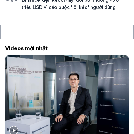
Binance kiện RedotPay, đòi bồi thường 470
triệu USD vì cáo buộc 'lôi kéo' người dùng
14 giờ
Vàng SJC vượt 143 triệu đồng/lượng sau khi giá
thế giới tăng mạnh nhất 6 tháng qua
Videos mới nhất