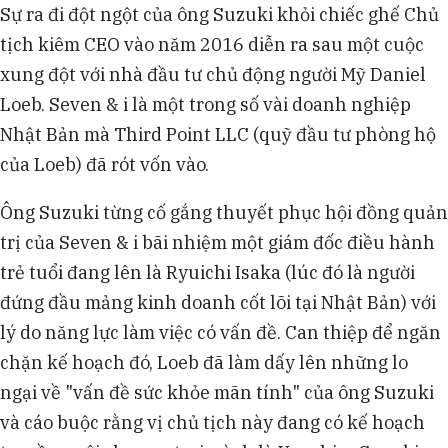
Sự ra đi đột ngột của ông Suzuki khỏi chiếc ghế Chủ
tịch kiêm CEO vào năm 2016 diễn ra sau một cuộc
xung đột với nhà đầu tư chủ động người Mỹ Daniel
Loeb. Seven & i là một trong số vài doanh nghiệp
Nhật Bản mà Third Point LLC (quỹ đầu tư phòng hộ
của Loeb) đã rót vốn vào.
Ông Suzuki từng cố gắng thuyết phục hội đồng quản
trị của Seven & i bãi nhiệm một giám đốc điều hành
trẻ tuổi đang lên là Ryuichi Isaka (lúc đó là người
đứng đầu mảng kinh doanh cốt lõi tại Nhật Bản) với
lý do năng lực làm việc có vấn đề. Can thiệp để ngăn
chặn kế hoạch đó, Loeb đã làm dấy lên những lo
ngại về "vấn đề sức khỏe mãn tính" của ông Suzuki
và cáo buộc rằng vị chủ tịch này đang có kế hoạch