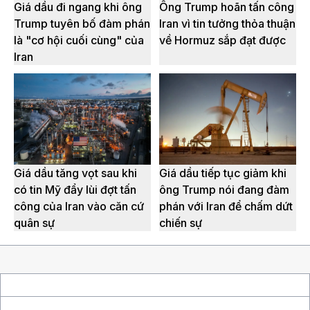
Giá dầu đi ngang khi ông
Ông Trump hoãn tấn công
Trump tuyên bố đàm phán
Iran vì tin tưởng thỏa thuận
là "cơ hội cuối cùng" của
về Hormuz sắp đạt được
Iran
Giá dầu tăng vọt sau khi
Giá dầu tiếp tục giảm khi
có tin Mỹ đẩy lùi đợt tấn
ông Trump nói đang đàm
công của Iran vào căn cứ
phán với Iran để chấm dứt
quân sự
chiến sự