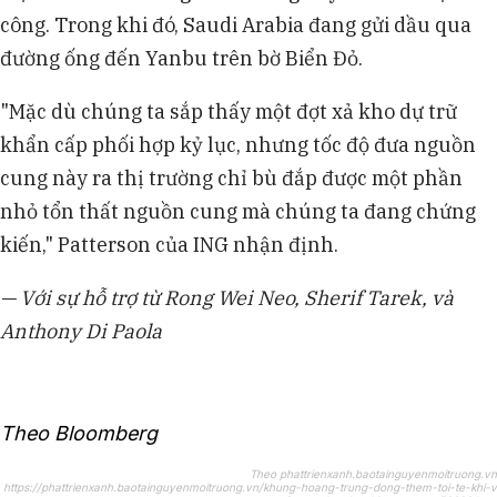
công. Trong khi đó, Saudi Arabia đang gửi dầu qua
đường ống đến Yanbu trên bờ Biển Đỏ.
"Mặc dù chúng ta sắp thấy một đợt xả kho dự trữ
khẩn cấp phối hợp kỷ lục, nhưng tốc độ đưa nguồn
cung này ra thị trường chỉ bù đắp được một phần
nhỏ tổn thất nguồn cung mà chúng ta đang chứng
kiến," Patterson của ING nhận định.
— Với sự hỗ trợ từ Rong Wei Neo, Sherif Tarek, và
Anthony Di Paola
Theo Bloomberg
Theo phattrienxanh.baotainguyenmoitruong.vn
https://phattrienxanh.baotainguyenmoitruong.vn/khung-hoang-trung-dong-them-toi-te-khi-v