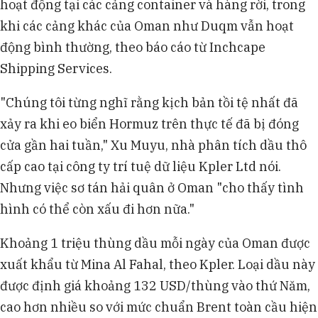
hoạt động tại các cảng container và hàng rời, trong
khi các cảng khác của Oman như Duqm vẫn hoạt
động bình thường, theo báo cáo từ Inchcape
Shipping Services.
"Chúng tôi từng nghĩ rằng kịch bản tồi tệ nhất đã
xảy ra khi eo biển Hormuz trên thực tế đã bị đóng
cửa gần hai tuần," Xu Muyu, nhà phân tích dầu thô
cấp cao tại công ty trí tuệ dữ liệu Kpler Ltd nói.
Nhưng việc sơ tán hải quân ở Oman "cho thấy tình
hình có thể còn xấu đi hơn nữa."
Khoảng 1 triệu thùng dầu mỗi ngày của Oman được
xuất khẩu từ Mina Al Fahal, theo Kpler. Loại dầu này
được định giá khoảng 132 USD/thùng vào thứ Năm,
cao hơn nhiều so với mức chuẩn Brent toàn cầu hiện