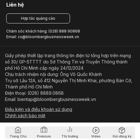
Liên hệ
Hợp tác quảng cáo
Chăm sóc khách hàng: (028) 888 90868
Email: cs@bloombergbusinessweek.vn
Giấy phép thiết lập trang thông tin điện tử tổng hợp trên mạng
số 30/ GP-STTTT do Sở Thông Tin và Truyền Thông thành
phố Hồ Chí Minh cấp ngày 24/12/2024
Chịu trách nhiệm nội dung: Ông Võ Quốc Khánh
Trụ sở: Lầu 12A, số 412 Nguyễn Thị Minh Khai, phường Bàn Cờ,
Thành phố Hồ Chí Minh
Điện thoại: (028) 8889.0868
Email: bientap@bloombergbusinessweek.vn
Điều kiện và điều khoản sử dụng
Chính sách bảo mật
© Copyright 2023-2026 Công ty Cổ phần Beacon Asia Media
Trang Chủ
Premium
Thị trường
Video
Gói đăng ký