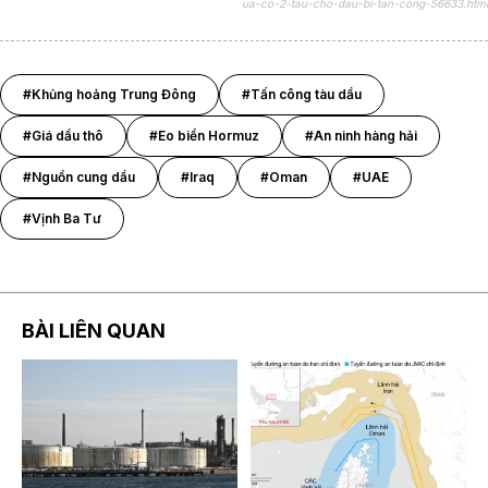
ua-co-2-tau-cho-dau-bi-tan-cong-56633.html
#Khủng hoảng Trung Đông
#Tấn công tàu dầu
#Giá dầu thô
#Eo biển Hormuz
#An ninh hàng hải
#Nguồn cung dầu
#Iraq
#Oman
#UAE
#Vịnh Ba Tư
BÀI LIÊN QUAN