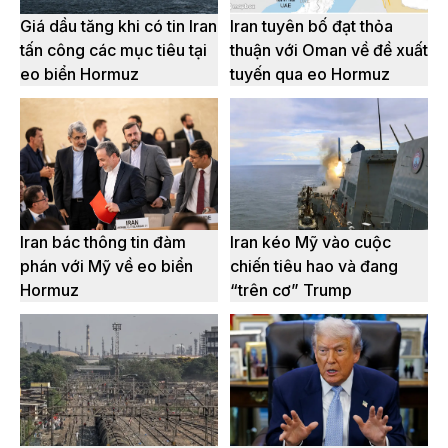
Giá dầu tăng khi có tin Iran
Iran tuyên bố đạt thỏa
tấn công các mục tiêu tại
thuận với Oman về đề xuất
eo biển Hormuz
tuyến qua eo Hormuz
Iran bác thông tin đàm
Iran kéo Mỹ vào cuộc
phán với Mỹ về eo biển
chiến tiêu hao và đang
Hormuz
“trên cơ” Trump