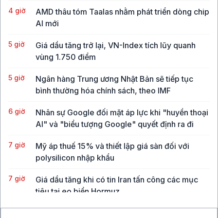
4 giờ
AMD thâu tóm Taalas nhằm phát triển dòng chip
AI mới
5 giờ
Giá dầu tăng trở lại, VN-Index tích lũy quanh
vùng 1.750 điểm
5 giờ
Ngân hàng Trung ương Nhật Bản sẽ tiếp tục
bình thường hóa chính sách, theo IMF
6 giờ
Nhân sự Google đối mặt áp lực khi "huyền thoại
AI" và "biểu tượng Google" quyết định ra đi
7 giờ
Mỹ áp thuế 15% và thiết lập giá sàn đối với
polysilicon nhập khẩu
7 giờ
Giá dầu tăng khi có tin Iran tấn công các mục
tiêu tại eo biển Hormuz
20 giờ
Lo ngại an ninh mạng sau các thử nghiệm AI của