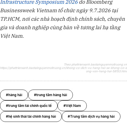
Infrastructure Symposium 2026
do Bloomberg
Businessweek Vietnam tổ chức ngày 9.7.2026 tại
TP.HCM, nơi các nhà hoạch định chính sách, chuyên
gia và doanh nghiệp cùng bàn về tương lai hạ tầng
Việt Nam.
Theo phattrienxanh.baotainguyenmoitruong.vn
https://phattrienxanh.baotainguyenmoitruong.vn/khong-co-dich-vu-hang-hai-se-khong-co-d
ong-von-hang-hai-58153.html
#hàng hải
#trung tâm hàng hải
#trung tâm tài chính quốc tế
#Việt Nam
#hệ sinh thái tài chính hàng hải
#Trung tâm dịch vụ hàng hải