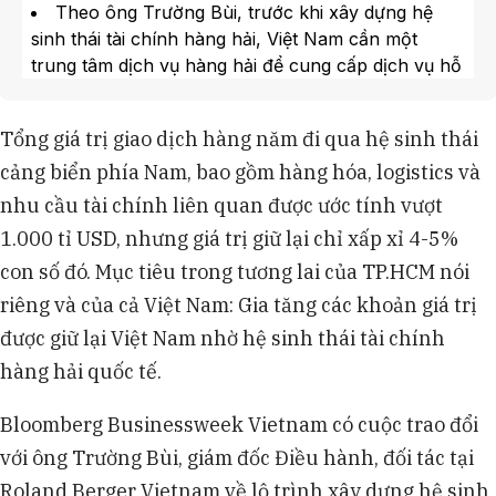
Theo ông Trường Bùi, trước khi xây dựng hệ
sinh thái tài chính hàng hải, Việt Nam cần một
trung tâm dịch vụ hàng hải để cung cấp dịch vụ hỗ
trợ và tạo ra dòng tiền, hiện đang được thực hiện ở
nước ngoài.
Tổng giá trị giao dịch hàng năm đi qua hệ sinh thái
Ông Trường Bùi cho rằng cảng Cần Giờ nếu trở
cảng biển phía Nam, bao gồm hàng hóa, logistics và
thành cảng trung chuyển sẽ giúp Việt Nam có vị
thế lớn hơn, đòi hỏi khu thương mại tự do và dịch
nhu cầu tài chính liên quan được ước tính vượt
vụ tài chính hàng hải phát triển mạnh mẽ hơn.
1.000 tỉ USD, nhưng giá trị giữ lại chỉ xấp xỉ 4-5%
Để gia nhập thị trường, ông Trường Bùi khuyến
con số đó. Mục tiêu trong tương lai của TP.HCM nói
nghị Việt Nam nên bắt đầu từ các dịch vụ trực tiếp
riêng và của cả Việt Nam: Gia tăng các khoản giá trị
như tiếp nhiên liệu, cho thuê tàu, bảo hiểm hàng
hải, trước khi phát triển các sản phẩm tài chính
được giữ lại Việt Nam nhờ hệ sinh thái tài chính
phức tạp hơn.
hàng hải quốc tế.
Ông Trường Bùi nhấn mạnh Việt Nam cần cơ
chế quản lý cảng như một hệ sinh thái, thu hút các
Bloomberg Businessweek Vietnam có cuộc trao đổi
định chế tài chính và doanh nghiệp tham gia để
với ông Trường Bùi, giám đốc Điều hành, đối tác tại
xây dựng trung tâm dịch vụ, tài chính hàng hải.
Roland Berger Vietnam về lộ trình xây dựng hệ sinh