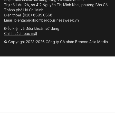
Trụ sở: Lầu 12A, số 412 Nguyễn Thị Minh Khai, phường Bàn Cờ,
Thành phố Hồ Chí Minh
Điện thoại: (028) 8889.0868
Email: bientap@bloombergbusinessweek.vn
Điều kiện và điều khoản sử dụng
Chính sách bảo mật
© Copyright 2023-2026 Công ty Cổ phần Beacon Asia Media