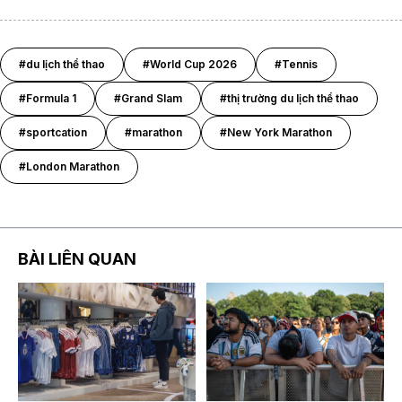
#du lịch thể thao
#World Cup 2026
#Tennis
#Formula 1
#Grand Slam
#thị trường du lịch thể thao
#sportcation
#marathon
#New York Marathon
#London Marathon
BÀI LIÊN QUAN