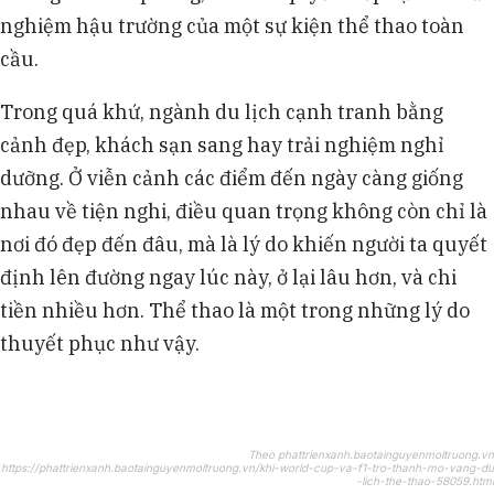
nghiệm hậu trường của một sự kiện thể thao toàn
cầu.
Trong quá khứ, ngành du lịch cạnh tranh bằng
cảnh đẹp, khách sạn sang hay trải nghiệm nghỉ
dưỡng. Ở viễn cảnh các điểm đến ngày càng giống
nhau về tiện nghi, điều quan trọng không còn chỉ là
nơi đó đẹp đến đâu, mà là lý do khiến người ta quyết
định lên đường ngay lúc này, ở lại lâu hơn, và chi
tiền nhiều hơn. Thể thao là một trong những lý do
thuyết phục như vậy.
Theo phattrienxanh.baotainguyenmoitruong.vn
https://phattrienxanh.baotainguyenmoitruong.vn/khi-world-cup-va-f1-tro-thanh-mo-vang-du
-lich-the-thao-58059.html