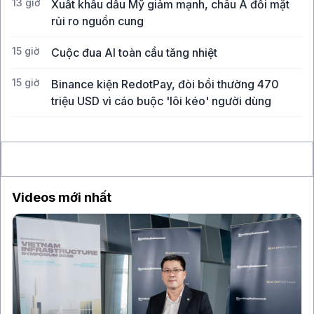
13 giờ
Xuất khẩu dầu Mỹ giảm mạnh, châu Á đối mặt
rủi ro nguồn cung
15 giờ
Cuộc đua AI toàn cầu tăng nhiệt
15 giờ
Binance kiện RedotPay, đòi bồi thường 470
triệu USD vì cáo buộc 'lôi kéo' người dùng
16 giờ
Vàng SJC vượt 143 triệu đồng/lượng sau khi giá
thế giới tăng mạnh nhất 6 tháng qua
Videos mới nhất