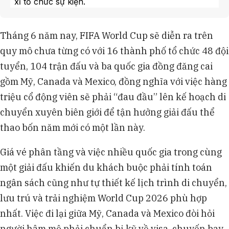
xỉ tổ chức sự kiện.
Singapore Grand Prix 2025 tạo ra hơn 2,2 tỷ
SGD doanh thu du lịch, thúc đẩy chi tiêu cho
Tháng 6 năm nay, FIFA World Cup sẽ diễn ra trên
khách sạn, ẩm thực, mua sắm và giải trí, lan tỏa
quy mô chưa từng có với 16 thành phố tổ chức 48 đội
sang các nước lân cận.
Thị trường du lịch thể thao toàn cầu được định
tuyển, 104 trận đấu và ba quốc gia đồng đăng cai
giá 564 tỷ USD vào năm 2023 và dự kiến vượt
gồm Mỹ, Canada và Mexico, đồng nghĩa với việc hàng
1.300 tỷ USD vào năm 2032, trở thành phân khúc
triệu cổ động viên sẽ phải “đau đầu” lên kế hoạch di
tăng trưởng nhanh nhất.
chuyển xuyên biên giới để tận hưởng giải đấu thể
World of Hyatt hợp tác với đội đua Audi Revolut
F1 Team, Marriott Bonvoy hợp tác với Mercedes-
thao bốn năm mới có một lần này.
AMG PETRONAS F1 Team để tạo trải nghiệm độc
quyền.
Giá vé phân tầng và việc nhiều quốc gia trong cùng
một giải đấu khiến du khách buộc phải tính toán
ngân sách cũng như tự thiết kế lịch trình di chuyển,
lưu trú và trải nghiệm World Cup 2026 phù hợp
nhất. Việc đi lại giữa Mỹ, Canada và Mexico đòi hỏi
người hâm mộ phải chuẩn bị kỹ về visa, chuyến bay