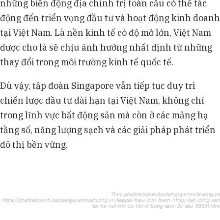
những biến động địa chính trị toàn cầu có thể tác
động đến triển vọng đầu tư và hoạt động kinh doanh
tại Việt Nam. Là nền kinh tế có độ mở lớn, Việt Nam
được cho là sẽ chịu ảnh hưởng nhất định từ những
thay đổi trong môi trường kinh tế quốc tế.
Dù vậy, tập đoàn Singapore vẫn tiếp tục duy trì
chiến lược đầu tư dài hạn tại Việt Nam, không chỉ
trong lĩnh vực bất động sản mà còn ở các mảng hạ
tầng số, năng lượng sạch và các giải pháp phát triển
đô thị bền vững.
Theo phattrienxanh.baotainguyenmoitruong.vn
https://phattrienxanh.baotainguyenmoitruong.vn/keppel-thau-tom-them-nhieu-bat-dong-san
-tai-ha-noi-tim-co-hoi-o-trung-tam-du-lieu-58531.html