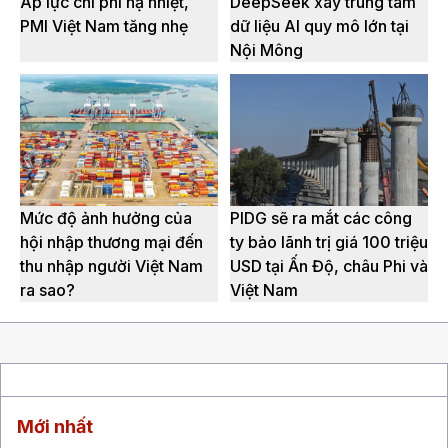
Áp lực chi phí hạ nhiệt,
DeepSeek xây trung tâm
PMI Việt Nam tăng nhẹ
dữ liệu AI quy mô lớn tại
Nội Mông
Mức độ ảnh hưởng của
PIDG sẽ ra mắt các công
hội nhập thương mại đến
ty bảo lãnh trị giá 100 triệu
thu nhập người Việt Nam
USD tại Ấn Độ, châu Phi và
ra sao?
Việt Nam
Mới nhất