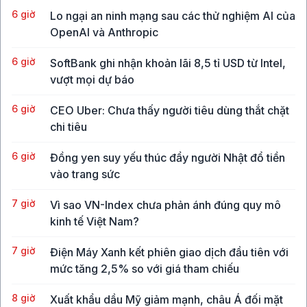
6 giờ
Lo ngại an ninh mạng sau các thử nghiệm AI của
OpenAI và Anthropic
6 giờ
SoftBank ghi nhận khoản lãi 8,5 tỉ USD từ Intel,
vượt mọi dự báo
6 giờ
CEO Uber: Chưa thấy người tiêu dùng thắt chặt
chi tiêu
6 giờ
Đồng yen suy yếu thúc đẩy người Nhật đổ tiền
vào trang sức
7 giờ
Vì sao VN-Index chưa phản ánh đúng quy mô
kinh tế Việt Nam?
7 giờ
Điện Máy Xanh kết phiên giao dịch đầu tiên với
mức tăng 2,5% so với giá tham chiếu
8 giờ
Xuất khẩu dầu Mỹ giảm mạnh, châu Á đối mặt