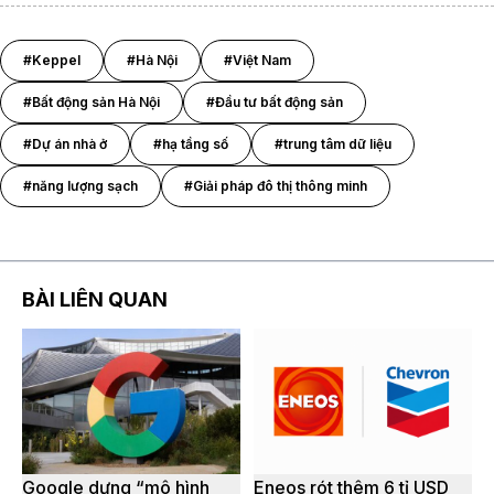
#Keppel
#Hà Nội
#Việt Nam
#Bất động sản Hà Nội
#Đầu tư bất động sản
#Dự án nhà ở
#hạ tầng số
#trung tâm dữ liệu
#năng lượng sạch
#Giải pháp đô thị thông minh
BÀI LIÊN QUAN
Google dựng “mô hình
Eneos rót thêm 6 tỉ USD