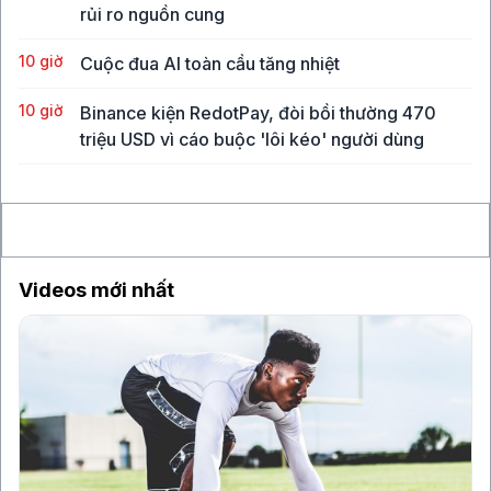
rủi ro nguồn cung
10 giờ
Cuộc đua AI toàn cầu tăng nhiệt
10 giờ
Binance kiện RedotPay, đòi bồi thường 470
triệu USD vì cáo buộc 'lôi kéo' người dùng
11 giờ
Vàng SJC vượt 143 triệu đồng/lượng sau khi giá
thế giới tăng mạnh nhất 6 tháng qua
Videos mới nhất