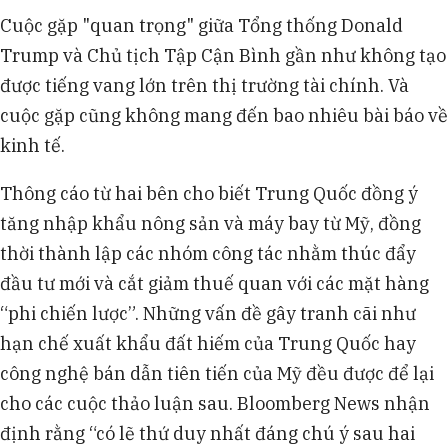
ngoái vượt 1,2 ngàn tỉ USD, đạt mức cao kỷ lục,
Cuộc gặp "quan trọng" giữa Tổng thống Donald
trong khi Brazil, Argentina thay thế hàng Mỹ trong
Trump và Chủ tịch Tập Cận Bình gần như không tạo
nhập khẩu nông sản của Trung Quốc.
Thị trường phản ứng lạnh nhạt với cam kết mua
được tiếng vang lớn trên thị trường tài chính. Và
đậu nành, máy bay (200 chiếc, thấp hơn kỳ vọng
cuộc gặp cũng không mang đến bao nhiêu bài báo về
500 chiếc) từ Trung Quốc, cho thấy lo ngại về khả
kinh tế.
năng thực hiện cam kết của nước này.
Chính sách thương mại thiếu nhất quán của Mỹ
Thông cáo từ hai bên cho biết Trung Quốc đồng ý
và cuộc chiến ở Iran đã làm suy yếu vị thế của
tăng nhập khẩu nông sản và máy bay từ Mỹ, đồng
Washington trước Trung Quốc, khiến các nước
trung lập xích lại gần Bắc Kinh.
thời thành lập các nhóm công tác nhằm thúc đẩy
đầu tư mới và cắt giảm thuế quan với các mặt hàng
“phi chiến lược”. Những vấn đề gây tranh cãi như
hạn chế xuất khẩu đất hiếm của Trung Quốc hay
công nghệ bán dẫn tiên tiến của Mỹ đều được để lại
cho các cuộc thảo luận sau. Bloomberg News nhận
định rằng “có lẽ thứ duy nhất đáng chú ý sau hai