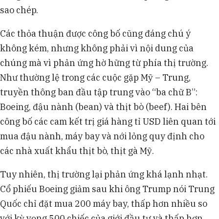
sao chép.
Các thỏa thuận được công bố cũng đáng chú ý
không kém, nhưng không phải vì nội dung của
chúng mà vì phản ứng hờ hững từ phía thị trường.
Như thường lệ trong các cuộc gặp Mỹ – Trung,
truyền thông ban đầu tập trung vào “ba chữ B”:
Boeing, đậu nành (bean) và thịt bò (beef). Hai bên
công bố các cam kết trị giá hàng tỉ USD liên quan tới
mua đậu nành, máy bay và nới lỏng quy định cho
các nhà xuất khẩu thịt bò, thịt gà Mỹ.
Tuy nhiên, thị trường lại phản ứng khá lạnh nhạt.
Cổ phiếu Boeing giảm sau khi ông Trump nói Trung
Quốc chỉ đặt mua 200 máy bay, thấp hơn nhiều so
với kỳ vọng 500 chiếc của giới đầu tư và thấp hơn