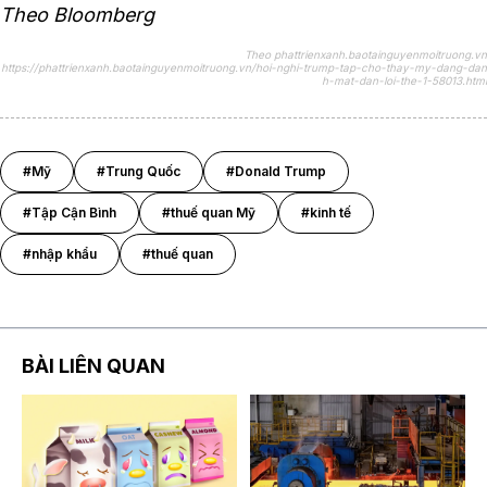
Theo Bloomberg
Theo phattrienxanh.baotainguyenmoitruong.vn
https://phattrienxanh.baotainguyenmoitruong.vn/hoi-nghi-trump-tap-cho-thay-my-dang-dan
h-mat-dan-loi-the-1-58013.html
#Mỹ
#Trung Quốc
#Donald Trump
#Tập Cận Bình
#thuế quan Mỹ
#kinh tế
#nhập khẩu
#thuế quan
BÀI LIÊN QUAN