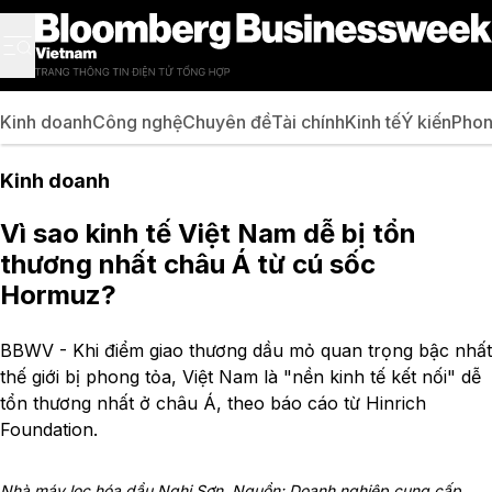
Kinh doanh
Công nghệ
Chuyên đề
Tài chính
Kinh tế
Ý kiến
Phon
Kinh doanh
Vì sao kinh tế Việt Nam dễ bị tổn
thương nhất châu Á từ cú sốc
Hormuz?
BBWV - Khi điểm giao thương dầu mỏ quan trọng bậc nhất
thế giới bị phong tỏa, Việt Nam là "nền kinh tế kết nối" dễ
tổn thương nhất ở châu Á, theo báo cáo từ Hinrich
Foundation.
Nhà máy lọc hóa dầu Nghi Sơn. Nguồn: Doanh nghiệp cung cấp