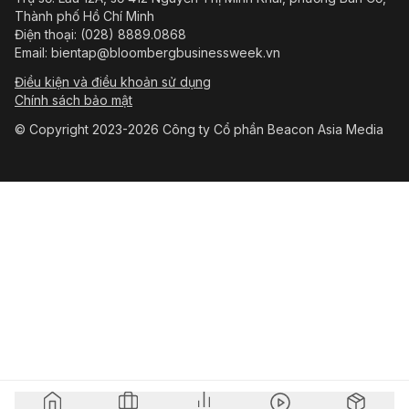
Thành phố Hồ Chí Minh
Điện thoại: (028) 8889.0868
Email: bientap@bloombergbusinessweek.vn
Điều kiện và điều khoản sử dụng
Chính sách bảo mật
© Copyright 2023-2026 Công ty Cổ phần Beacon Asia Media