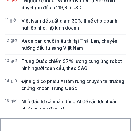
"Người kế thừa" Warren Buffett ở Berkshire
duyệt gói đầu tư 19,8 tỉ USD
11 giờ
Việt Nam đề xuất giảm 30% thuế cho doanh
nghiệp nhỏ, hộ kinh doanh
12 giờ
Aeon bán chuỗi siêu thị tại Thái Lan, chuyển
hướng đầu tư sang Việt Nam
13 giờ
Trung Quốc chiếm 97% lượng cung ứng robot
hình người toàn cầu, theo SAG
14 giờ
Định giá cổ phiếu AI làm rung chuyển thị trường
chứng khoán Trung Quốc
15 giờ
Nhà đầu tư cá nhân dùng AI để săn lợi nhuận
như các quỹ đầu cơ
15 giờ
Sony, TSMC đầu tư 6,3 tỉ USD vào nhà máy cảm
biến ảnh tiên tiến tại Kumamoto