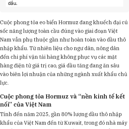
dầu.
Giá nhiên liệu tăng làm chi phí logistics tăng
mạnh, ảnh hưởng đến xuất khẩu nông sản và
Cuộc phong tỏa eo biển Hormuz đang khuếch đại cú
ngành nhựa, trong đó Hoa Kỳ nhập 4 tỷ USD
sốc năng lượng toàn cầu đúng vào giai đoạn Việt
nhựa từ Việt Nam năm 2025.
Năm 2025, xuất khẩu máy tính xách tay đóng
Nam vẫn phụ thuộc gần như hoàn toàn vào dầu thô
góp 38% vào tăng trưởng xuất khẩu sang Mỹ bằng
nhập khẩu. Từ nhiên liệu cho ngư dân, nông dân
đường hàng không, đạt tổng giá trị 41,4 tỷ USD,
đến chi phí vận tải hàng không phục vụ các mặt
đang gặp thách thức.
hàng điện tử giá trị cao, giá dầu tăng đang ăn sâu
Chính phủ Việt Nam đã chi 217 triệu USD từ quỹ
bình ổn giá xăng dầu, tạm dừng thuế nhiên liệu và
vào biên lợi nhuận của những ngành xuất khẩu chủ
nhận hỗ trợ 4 triệu thùng dầu từ Idemitsu Kosan
lực.
của Nhật Bản.
Cuộc phong tỏa Hormuz và “nền kinh tế kết
nối” của Việt Nam
Tính đến năm 2025, gần 80% lượng dầu thô nhập
khẩu của Việt Nam đến từ Kuwait, trong đó nhà máy