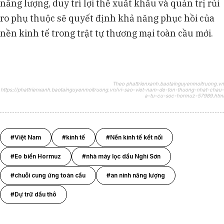
năng lượng, duy trì lợi thế xuất khẩu và quản trị rủi
ro phụ thuộc sẽ quyết định khả năng phục hồi của
nền kinh tế trong trật tự thương mại toàn cầu mới.
Theo phattrienxanh.baotainguyenmoitruong.vn
https://phattrienxanh.baotainguyenmoitruong.vn/vi-sao-viet-nam-de-ton-thuong-nhat-chau-
a-tu-cu-soc-hormuz-57989.html
#Việt Nam
#kinh tế
#Nền kinh tế kết nối
#Eo biển Hormuz
#nhà máy lọc dầu Nghi Sơn
#chuỗi cung ứng toàn cầu
#an ninh năng lượng
#Dự trữ dầu thô