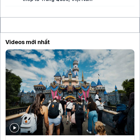
8 giờ
Vụ hack công cụ bảo mật ví lạnh chứa Bitcoin
làm lung lay niềm tin của giới đầu tư
Videos mới nhất