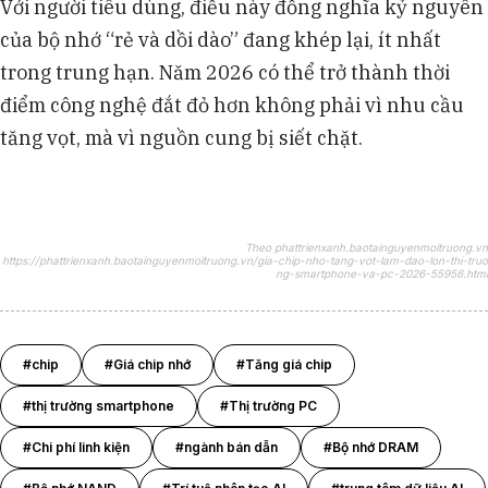
Với người tiêu dùng, điều này đồng nghĩa kỷ nguyên
của bộ nhớ “rẻ và dồi dào” đang khép lại, ít nhất
trong trung hạn. Năm 2026 có thể trở thành thời
điểm công nghệ đắt đỏ hơn không phải vì nhu cầu
tăng vọt, mà vì nguồn cung bị siết chặt.
Theo phattrienxanh.baotainguyenmoitruong.vn
https://phattrienxanh.baotainguyenmoitruong.vn/gia-chip-nho-tang-vot-lam-dao-lon-thi-truo
ng-smartphone-va-pc-2026-55956.html
#chip
#Giá chip nhớ
#Tăng giá chip
#thị trường smartphone
#Thị trường PC
#Chi phí linh kiện
#ngành bán dẫn
#Bộ nhớ DRAM