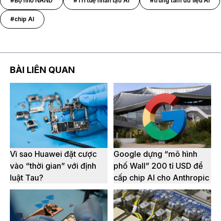
#Bộ nhớ NAND
#Trí tuệ nhân tạo AI
#trung tâm dữ liệu AI
#chip AI
BÀI LIÊN QUAN
Vì sao Huawei đặt cược
Google dựng “mô hình
vào “thời gian” với định
phố Wall” 200 tỉ USD để
luật Tau?
cấp chip AI cho Anthropic