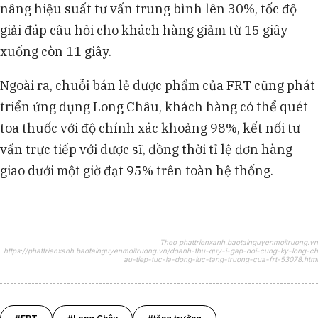
nâng hiệu suất tư vấn trung bình lên 30%, tốc độ
giải đáp câu hỏi cho khách hàng giảm từ 15 giây
xuống còn 11 giây.
Ngoài ra, chuỗi bán lẻ dược phẩm của FRT cũng phát
triển ứng dụng Long Châu, khách hàng có thể quét
toa thuốc với độ chính xác khoảng 98%, kết nối tư
vấn trực tiếp với dược sĩ, đồng thời tỉ lệ đơn hàng
giao dưới một giờ đạt 95% trên toàn hệ thống.
Theo phattrienxanh.baotainguyenmoitruong.vn
https://phattrienxanh.baotainguyenmoitruong.vn/doanh-thu-quy-i-gap-doi-cung-ky-long-ch
au-tiep-tuc-la-dong-luc-tang-truong-cua-frt-53078.html