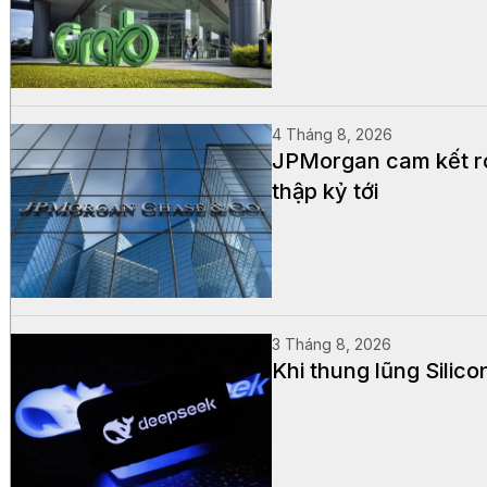
4 Tháng 8, 2026
JPMorgan cam kết rót
thập kỷ tới
3 Tháng 8, 2026
Khi thung lũng Silic