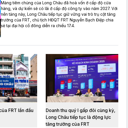
Mảng tiêm chủng của Long Châu đã hoà vốn ở cấp độ cửa
hàng, và dự kiến sẽ có lãi ở cấp độ công ty vào năm 2027. Với
nền tảng này, Long Châu tiếp tục giữ vững vai trò trụ cột tăng
trưởng của FRT, chủ tịch HĐQT FRT Nguyễn Bạch Điệp chia
sẻ tại đại hội cổ đông diễn ra chiều 17.4.
của FRT lần đầu
Doanh thu quý I gấp đôi cùng kỳ,
Long Châu tiếp tục là động lực
tăng trưởng của FRT