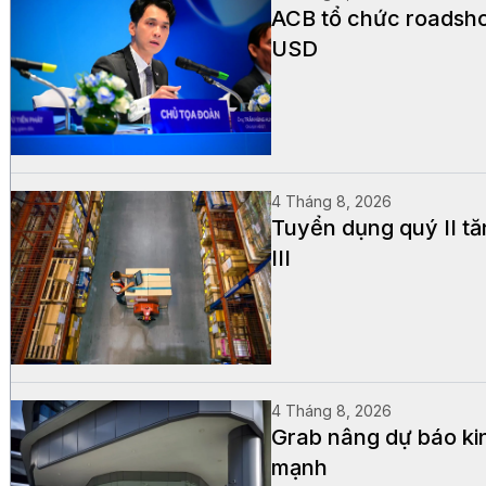
ACB tổ chức roadsho
USD
4 Tháng 8, 2026
Tuyển dụng quý II t
III
4 Tháng 8, 2026
Grab nâng dự báo kin
mạnh