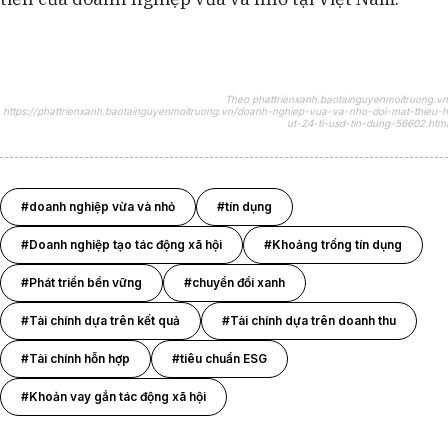
Theo phattrienxanh.baotainguyenmoitruong.vn
https://phattrienxanh.baotainguyenmoitruong.vn/doanh-nghiep-vua-va-nho-doi-mat-thieu-h
ut-24-ti-usd-tin-dung-56602.html
#doanh nghiệp vừa và nhỏ
#tín dụng
#Doanh nghiệp tạo tác động xã hội
#Khoảng trống tín dụng
#Phát triển bền vững
#chuyển đổi xanh
#Tài chính dựa trên kết quả
#Tài chính dựa trên doanh thu
#Tài chính hỗn hợp
#tiêu chuẩn ESG
#Khoản vay gắn tác động xã hội