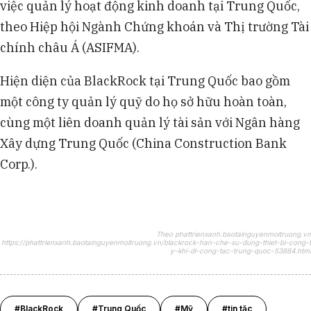
việc quản lý hoạt động kinh doanh tại Trung Quốc,
theo Hiệp hội Ngành Chứng khoán và Thị trường Tài
chính châu Á (ASIFMA).
Hiện diện của BlackRock tại Trung Quốc bao gồm
một công ty quản lý quỹ do họ sở hữu hoàn toàn,
cùng một liên doanh quản lý tài sản với Ngân hàng
Xây dựng Trung Quốc (China Construction Bank
Corp.).
Theo phattrienxanh.baotainguyenmoitruong.vn
https://phattrienxanh.baotainguyenmoitruong.vn/blackrock-han-che-su-dung-thiet-bi-cong-t
y-khi-di-cong-tac-trung-quoc-53884.html
#BlackRock
#Trung Quốc
#Mỹ
#tin tặc