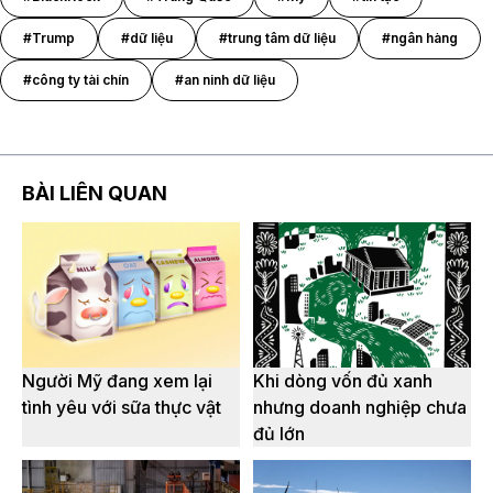
#Trump
#dữ liệu
#trung tâm dữ liệu
#ngân hàng
#công ty tài chín
#an ninh dữ liệu
BÀI LIÊN QUAN
Người Mỹ đang xem lại
Khi dòng vốn đủ xanh
tình yêu với sữa thực vật
nhưng doanh nghiệp chưa
đủ lớn