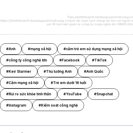
Theo phattrienxanh.baotainguyenmoitruong.vn
https://phattrienxanh.baotainguyenmoitruong.vn/anh-de-xuat-cam-mang-xa-hoi-voi-nguoi-d
uoi-16-tuoi-siet-quan-ly-cong-ty-cong-nghe-lon-58605.html
#Anh
#mạng xã hội
#cấm trẻ em sử dụng mạng xã hội
#công ty công nghệ lớn
#Facebook
#TikTok
#Keir Starmer
#Thủ tướng Anh
#Anh Quốc
#Cấm mạng xã hội
#Trẻ em dưới 16 tuổi
#Rủi ro sức khỏe tinh thần
#YouTube
#Snapchat
#Instagram
#Kiểm soát công nghệ