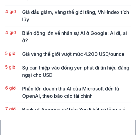
4 giờ
Giá dầu giảm, vàng thế giới tăng, VN-Index tích
lũy
4 giờ
Biến động lớn về nhân sự AI ở Google: Ai đi, ai
ở?
5 giờ
Giá vàng thế giới vượt mức 4.200 USD/ounce
5 giờ
Sự can thiệp vào đồng yen phát đi tín hiệu đáng
ngại cho USD
6 giờ
Phần lớn doanh thu AI của Microsoft đến từ
OpenAI, theo báo cáo tài chính
7 giờ
Bank of America dự báo Yen Nhật sẽ tăng giá
6% vào cuối năm 2026
7 giờ
"Cha đỡ đầu của AI" Yann LeCun gia nhập công