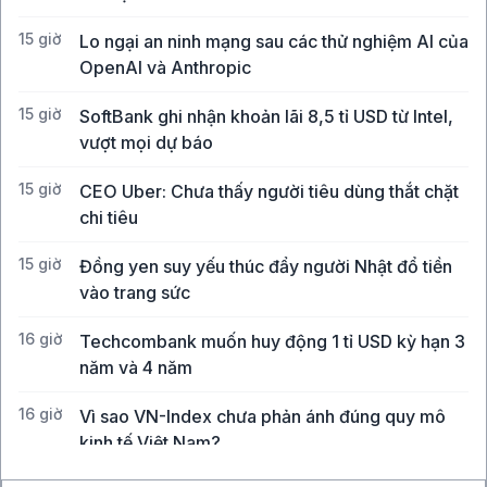
15 giờ
Lo ngại an ninh mạng sau các thử nghiệm AI của
OpenAI và Anthropic
15 giờ
SoftBank ghi nhận khoản lãi 8,5 tỉ USD từ Intel,
vượt mọi dự báo
15 giờ
CEO Uber: Chưa thấy người tiêu dùng thắt chặt
chi tiêu
15 giờ
Đồng yen suy yếu thúc đẩy người Nhật đổ tiền
vào trang sức
16 giờ
Techcombank muốn huy động 1 tỉ USD kỳ hạn 3
năm và 4 năm
16 giờ
Vì sao VN-Index chưa phản ánh đúng quy mô
kinh tế Việt Nam?