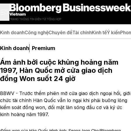
Kinh doanh
Công nghệ
Chuyên đề
Tài chính
Kinh tế
Ý kiến
Phon
Kinh doanh
Premium
Ám ảnh bởi cuộc khủng hoảng năm
1997, Hàn Quốc mở cửa giao dịch
đồng Won suốt 24 giờ
BBWV - Trước thềm phiên mở cửa giao dịch ngoại hối, giới
chức tài chính Hàn Quốc vẫn lo ngại khi phải buông lỏng
kiểm soát đồng won, đối mặt làn sóng đầu cơ và ký ức
kinh hoàng năm 1997.
Đồng won của Hàn Quốc Hình ảnh: SeongJoon Cho/Bloomberg