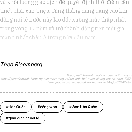
và khối lượng giao dịch để quyết định thời điểm cần
thiết phải can thiệp. Căng thẳng đang dâng cao khi
đồng nội tệ nước này lao dốc xuống mức thấp nhất
trong vòng 17 năm và trở thành đồng tiền mất giá
mạnh nhất châu Á trong nửa đầu năm.
Theo Bloomberg
Theo phattrienxanh.baotainguyenmoitruong.vn
https://phattrienxanh.baotainguyenmoitruong.vn/am-anh-boi-cuoc-khung-hoang-nam-1997-
han-quoc-mo-cua-giao-dich-dong-won-24-gio-58987.html
#Hàn Quốc
#đồng won
#Won Hàn Quốc
#giao dịch ngoại tệ