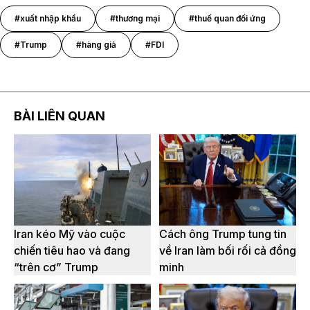
#xuất nhập khẩu
#thương mại
#thuế quan đối ứng
#Trump
#hàng giả
#FDI
BÀI LIÊN QUAN
Iran kéo Mỹ vào cuộc
Cách ông Trump tung tin
chiến tiêu hao và đang
về Iran làm bối rối cả đồng
“trên cơ” Trump
minh