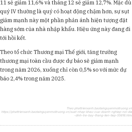
11 sẽ giảm 11,6% và tháng 12 sẽ giảm 12,7%. Mặc dù
quý IV thường là quý có hoạt động chậm hơn, sự sụt
giảm mạnh này một phần phản ánh hiện tượng đặt
hàng sớm của nhà nhập khẩu. Hiệu ứng này đang đi
tới hồi kết.
Theo tổ chức Thương mại Thế giới, tăng trưởng
thương mại toàn cầu được dự báo sẽ giảm mạnh
trong năm 2026, xuống chỉ còn 0,5% so với mức dự
báo 2,4% trong năm 2025.
Theo phattrienxanh.baotainguyenmoitruong.vn
https://phattrienxanh.baotainguyenmoitruong.vn/xuat-nhap-khau-cua-doanh-nghiep-noi-dia
-dinh-tre-bay-thang-lien-tiep-55616.html