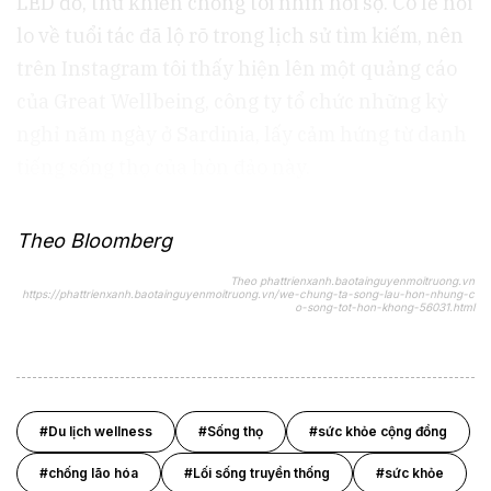
LED đỏ, thứ khiến chồng tôi nhìn hơi sợ. Có lẽ nỗi
lo về tuổi tác đã lộ rõ trong lịch sử tìm kiếm, nên
trên Instagram tôi thấy hiện lên một quảng cáo
của Great Wellbeing, công ty tổ chức những kỳ
nghỉ năm ngày ở Sardinia, lấy cảm hứng từ danh
tiếng sống thọ của hòn đảo này.
Theo Bloomberg
Theo phattrienxanh.baotainguyenmoitruong.vn
https://phattrienxanh.baotainguyenmoitruong.vn/we-chung-ta-song-lau-hon-nhung-c
o-song-tot-hon-khong-56031.html
#Du lịch wellness
#Sống thọ
#sức khỏe cộng đồng
#chống lão hóa
#Lối sống truyền thống
#sức khỏe