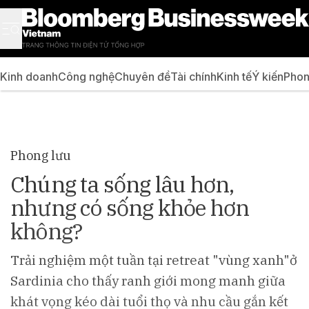
Kinh doanh
Công nghệ
Chuyên đề
Tài chính
Kinh tế
Ý kiến
Phon
Phong lưu
Chúng ta sống lâu hơn,
nhưng có sống khỏe hơn
không?
Trải nghiệm một tuần tại retreat "vùng xanh"ở
Sardinia cho thấy ranh giới mong manh giữa
khát vọng kéo dài tuổi thọ và nhu cầu gắn kết