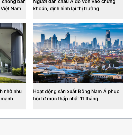
a chống bán
Người dân châu Á đổ vốn vào chứng
 Việt Nam
khoán, định hình lại thị trường
h nhờ nhu
Hoạt động sản xuất Đông Nam Á phục
g mạnh
hồi từ mức thấp nhất 11 tháng