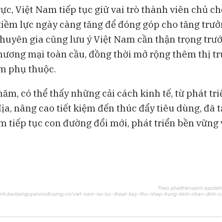
ực, Việt Nam tiếp tục giữ vai trò thành viên chủ ch
tiềm lực ngày càng tăng để đóng góp cho tăng trư
 chuyên gia cũng lưu ý Việt Nam cần thận trọng tr
hương mại toàn cầu, đồng thời mở rộng thêm thị t
m phụ thuộc.
năm, có thể thấy những cải cách kinh tế, từ phát tri
ịa, nâng cao tiết kiệm đến thúc đẩy tiêu dùng, đã 
m tiếp tục con đường đổi mới, phát triển bền vững
Theo phattrienxanh.baotai
xanh.baotainguyenmoitruong.vn/viet-nam-no-luc-thoat-bay-thu-nhap-trung-binh-nhan-dinh-c