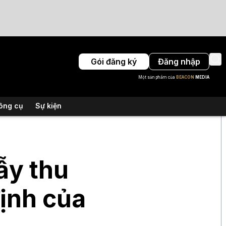
Gói đăng ký
Đăng nhập
Một sản phẩm của
BEACON
MEDIA
ông cụ
Sự kiện
ẫy thu
định của