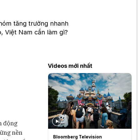
nhóm tăng trưởng nhanh
, Việt Nam cần làm gì?
Videos mới nhất
ến động
hững nền
levision
Bloomberg Television
S