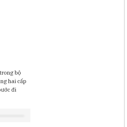
 trong bộ
ơng hai cấp
bước đi