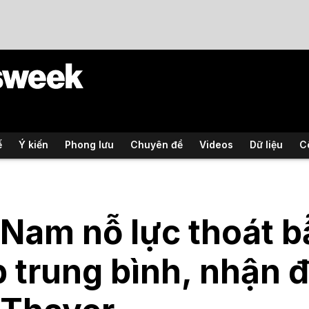
ế
Ý kiến
Phong lưu
Chuyên đề
Videos
Dữ liệu
C
 Nam nỗ lực thoát b
 trung bình, nhận 