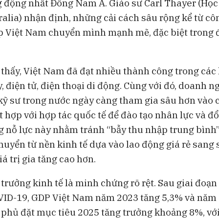
g động nhất Đông Nam Á. Giáo sư Carl Thayer (Học
Bong bóng AI có thể kéo vốn
Những chiếc 
alia) nhận định, những cải cách sâu rộng kể từ cô
ngoại khỏi Việt Nam
đang thách th
Lululemon
p Việt Nam chuyển mình mạnh mẽ, đặc biệt trong
 thấy, Việt Nam đã đạt nhiều thành công trong các 
 điện tử, điện thoại di động. Cùng với đó, doanh ng
kỹ sư trong nước ngày càng tham gia sâu hơn vào ch
t hợp với hợp tác quốc tế để đào tạo nhân lực và đ
 nỗ lực này nhằm tránh “bẫy thu nhập trung bình”
huyển từ nền kinh tế dựa vào lao động giá rẻ sang
iá trị gia tăng cao hơn.
trưởng kinh tế là minh chứng rõ rệt. Sau giai đoạn 
VID-19, GDP Việt Nam năm 2023 tăng 5,3% và năm
 phủ đặt mục tiêu 2025 tăng trưởng khoảng 8%, với