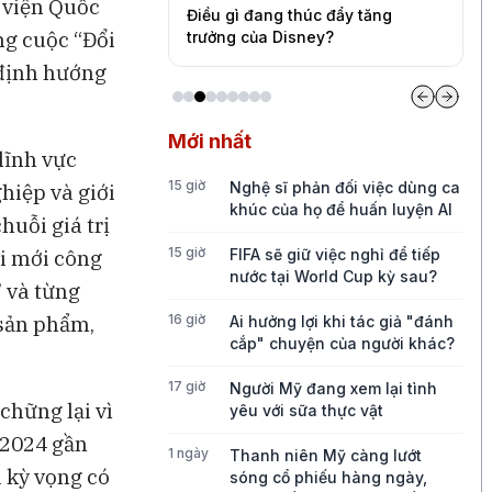
 viện Quốc
quần quá mỏng
Điều gì đang thúc đẩy tăng
B
ng cuộc “Đổi
ức tăng trưởng của
trưởng của Disney?
c
 định hướng
Mới nhất
lĩnh vực
15 giờ
Nghệ sĩ phản đối việc dùng ca
hiệp và giới
khúc của họ để huấn luyện AI
uỗi giá trị
15 giờ
ổi mới công
FIFA sẽ giữ việc nghỉ để tiếp
nước tại World Cup kỳ sau?
 và từng
 sản phẩm,
16 giờ
Ai hưởng lợi khi tác giả "đánh
cắp" chuyện của người khác?
17 giờ
Người Mỹ đang xem lại tình
chững lại vì
yêu với sữa thực vật
 2024 gần
1 ngày
Thanh niên Mỹ càng lướt
 kỳ vọng có
sóng cổ phiếu hàng ngày,