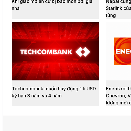
Khi giấc mơ an cư bị bào mòn bởi giá
Nepal cũng
nhà
Starlink củ
từng
Techcombank muốn huy động 1 tỉ USD
Eneos rót t
kỳ hạn 3 năm và 4 năm
Chevron, V
lượng mới 