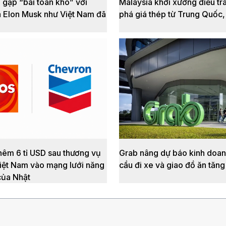
 gặp “bài toán khó” với
Malaysia khởi xướng điều tr
a Elon Musk như Việt Nam đã
phá giá thép từ Trung Quốc,
hêm 6 tỉ USD sau thương vụ
Grab nâng dự báo kinh doan
iệt Nam vào mạng lưới năng
cầu đi xe và giao đồ ăn tăn
của Nhật