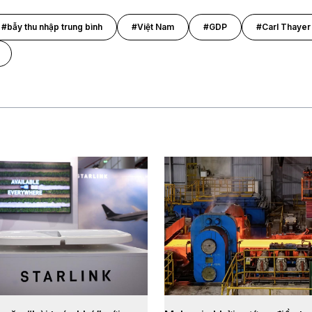
#bẫy thu nhập trung bình
#Việt Nam
#GDP
#Carl Thayer