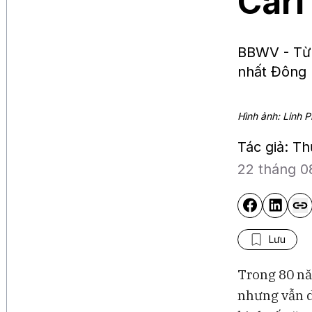
Carl
BBWV - Từ 
nhất Đông 
Hình ảnh: Linh
Tác giả: T
22 tháng 0
Lưu
Trong 80 nă
nhưng vẫn d