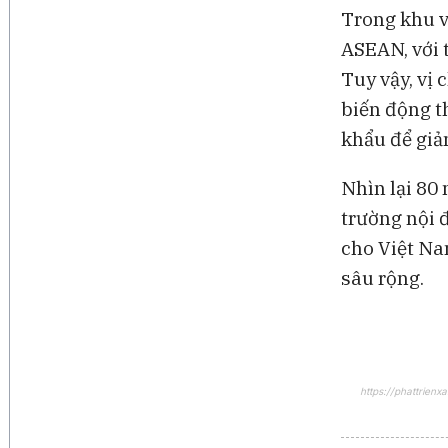
Trong khu v
ASEAN, với 
Tuy vậy, vị
biến động t
khẩu để giả
Nhìn lại 80 
trường nội đ
cho Việt Na
sâu rộng.
https://phattrien