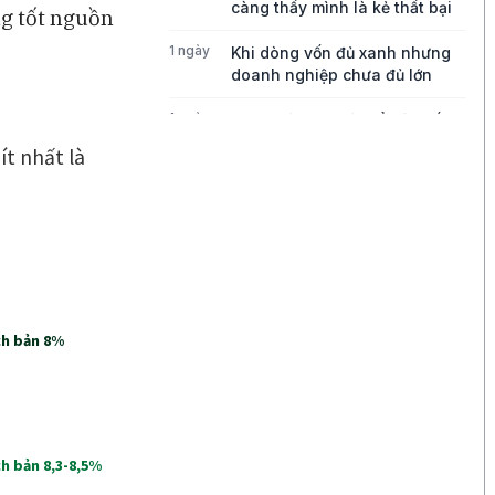
càng thấy mình là kẻ thất bại
ng tốt nguồn
1 ngày
Khi dòng vốn đủ xanh nhưng
doanh nghiệp chưa đủ lớn
1 ngày
Bong bóng AI có thể kéo vốn
ngoại khỏi Việt Nam
1 ngày
Những chiếc quần quá mỏng
đang thách thức tăng trưởng
của Lululemon
1 ngày
Điều gì đang thúc đẩy tăng
trưởng của Disney?
1 ngày
Ba góc nhìn về những cơ hội
mới cho thị trường Việt Nam