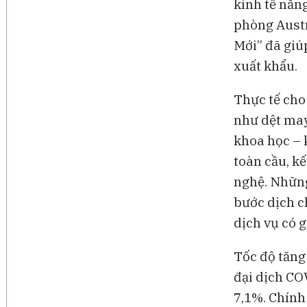
kinh tế năn
phòng Austr
Mới” đã giú
xuất khẩu.
Thực tế cho
như dệt may,
khoa học – 
toàn cầu, kế
nghệ. Những
bước dịch c
dịch vụ có g
Tốc độ tăng 
đại dịch CO
7,1%. Chính