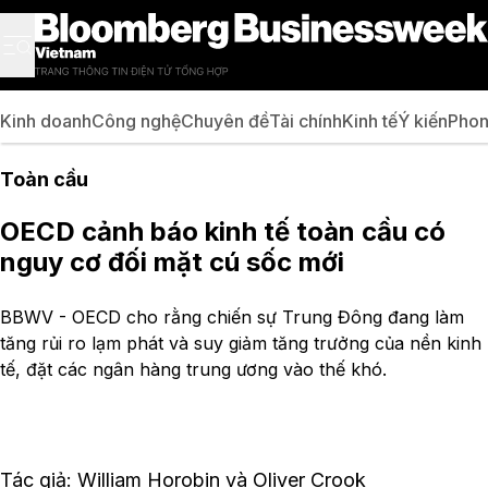
Kinh doanh
Công nghệ
Chuyên đề
Tài chính
Kinh tế
Ý kiến
Phon
Toàn cầu
OECD cảnh báo kinh tế toàn cầu có
nguy cơ đối mặt cú sốc mới
BBWV - OECD cho rằng chiến sự Trung Đông đang làm
tăng rủi ro lạm phát và suy giảm tăng trưởng của nền kinh
tế, đặt các ngân hàng trung ương vào thế khó.
Tác giả: William Horobin và Oliver Crook