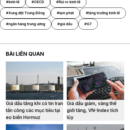
#kinh tế
#OECD
#Rủi ro kinh tế
#Xung đột Trung Đông
#lạm phát
#tăng trưởng kinh tế
#ngân hàng trung ương
#giá dầu
#G7
BÀI LIÊN QUAN
Giá dầu tăng khi có tin Iran
Giá dầu giảm, vàng thế
tấn công các mục tiêu tại
giới tăng, VN-Index tích
eo biển Hormuz
lũy