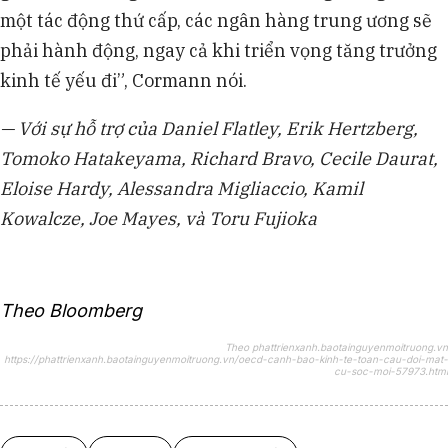
một tác động thứ cấp, các ngân hàng trung ương sẽ
phải hành động, ngay cả khi triển vọng tăng trưởng
kinh tế yếu đi”, Cormann nói.
— Với sự hỗ trợ của Daniel Flatley, Erik Hertzberg,
Tomoko Hatakeyama, Richard Bravo, Cecile Daurat,
Eloise Hardy, Alessandra Migliaccio, Kamil
Kowalcze, Joe Mayes, và Toru Fujioka
Theo Bloomberg
Theo phattrienxanh.baotainguyenmoitruong.vn
https://phattrienxanh.baotainguyenmoitruong.vn/oecd-canh-bao-kinh-te-toan-cau-doi-mat-
cu-soc-moi-57973.html