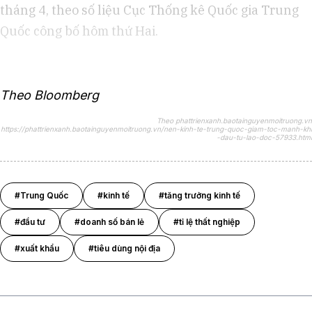
tháng 4, theo số liệu Cục Thống kê Quốc gia Trung
Quốc công bố hôm thứ Hai.
Theo Bloomberg
Theo phattrienxanh.baotainguyenmoitruong.vn
https://phattrienxanh.baotainguyenmoitruong.vn/nen-kinh-te-trung-quoc-giam-toc-manh-khi
-dau-tu-lao-doc-57933.html
#Trung Quốc
#kinh tế
#tăng trưởng kinh tế
#đầu tư
#doanh số bán lẻ
#tỉ lệ thất nghiệp
#xuất khẩu
#tiêu dùng nội địa